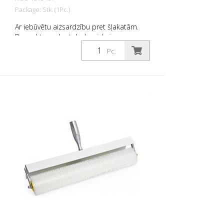
Package: Stk. (1Pc.)
Ar iebūvētu aizsardzību pret šļakatām.
Bez roktura, der teleskopiskajam
rokturim 1915815.
Pc.