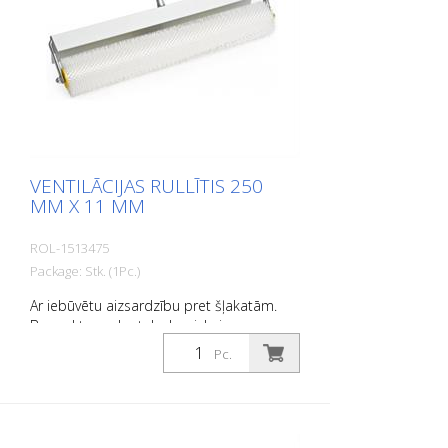
VENTILĀCIJAS RULLĪTIS 250
MM X 11 MM
ROL-1513475
Package: Stk. (1Pc.)
Ar iebūvētu aizsardzību pret šļakatām.
Bez roktura, der teleskopiskajam
rokturim 1915815.
Pc.