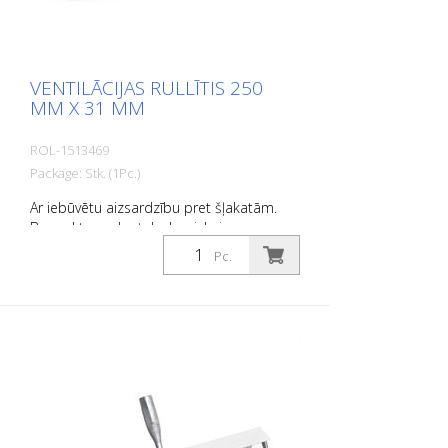
VENTILĀCIJAS RULLĪTIS 250
MM X 31 MM
ROL-1513469
Package: Stk. (1Pc.)
Ar iebūvētu aizsardzību pret šļakatām.
Bez roktura, der teleskopiskajam
rokturim 1915815.
Pc.