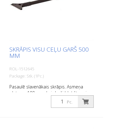
SKRĀPIS VISU CEĻU GARŠ 500
MM
ROL-1512645
Package: Stk. (1Pc.)
Pasaulē slavenākais skrāpis. Asmeņa
platums 100 mm. Lai droši bloķētu vai
atbrīvotu asmeni, pietiek ar vienu skrāpja
Pc.
galvas pagriezienu.