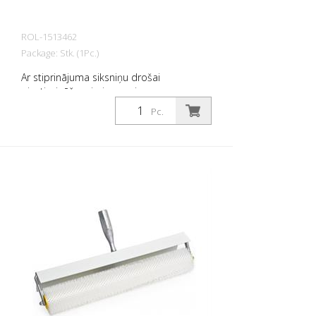
ROL-1513462
Package: Stk. (1Pc.)
Ar stiprinājuma siksniņu drošai
piestiprināšanai pie apaviem.
Pc.