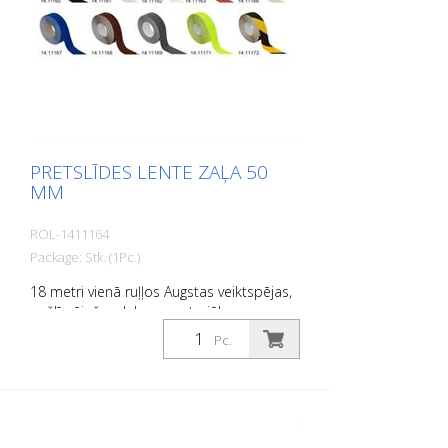
PRETSLĪDES LENTE ZAĻA 50
MM
ROL-1411164
Package: Stk. (1Pc.)
18 metri vienā ruļļos Augstas veiktspējas,
pašlīmējošs, plakans materiāls ar
maksimālu saķeri un lielisku
Pc.
pielāgojamību. Ideāli piemērots ieklāšanai
uz virsmām, uz kurām pastāv
paslīdēšanas risks, piemēram: Kāpnes,
ieejas zonas, rampas, sabiedriskās
telpas, kuģi, laivas, kravas automašīnas,