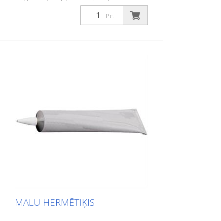
pašlīmējošs, plakans materiāls ar
maksimālu saķeri un lielisku
Pc.
pielāgojamību. Ideāli piemērots ieklāšanai
uz virsmām, uz kurām pastāv
paslīdēšanas risks, piemēram: Kāpnes,
ieejas zonas, rampas, sabiedriskās
telpas, kuģi, laivas, kravas automašīnas,
autobusi. Ievērojiet dēšanas norādījumus!
MALU HERMĒTIĶIS