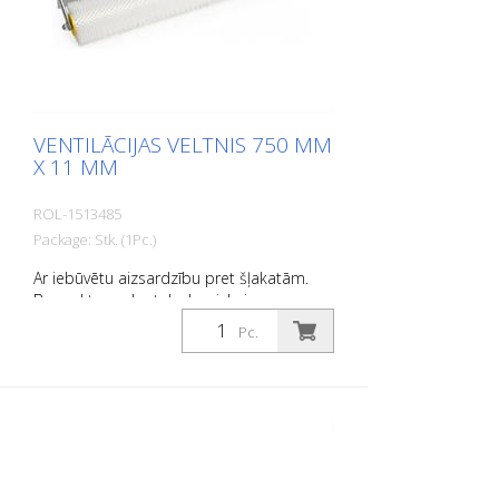
VENTILĀCIJAS VELTNIS 750 MM
X 11 MM
ROL-1513485
Package: Stk. (1Pc.)
Ar iebūvētu aizsardzību pret šļakatām.
Bez roktura, der teleskopiskajam
rokturim 1915815.
Pc.