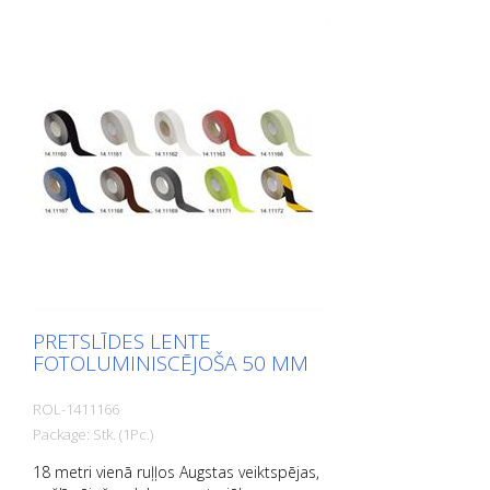
ieejas zonas, rampas, sabiedriskās
telpas, kuģi, laivas, kravas automašīnas,
autobusi. Ievērojiet dēšanas norādījumus!
PRETSLĪDES LENTE
FOTOLUMINISCĒJOŠA 50 MM
ROL-1411166
Package: Stk. (1Pc.)
18 metri vienā ruļļos Augstas veiktspējas,