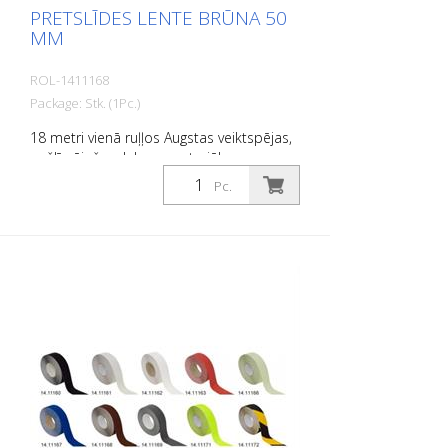
PRETSLĪDES LENTE BRŪNA 50
MM
ROL-1411168
Package: Stk. (1Pc.)
18 metri vienā ruļļos Augstas veiktspējas,
pašlīmējošs, plakans materiāls ar
maksimālu saķeri un lielisku
Pc.
pielāgojamību. Ideāli piemērots ieklāšanai
uz virsmām, uz kurām pastāv
paslīdēšanas risks, piemēram: Kāpnes,
ieejas zonas, rampas, sabiedriskās
telpas, kuģi, laivas, kravas automašīnas,
autobusi. Ievērojiet dēšanas norādījumus!