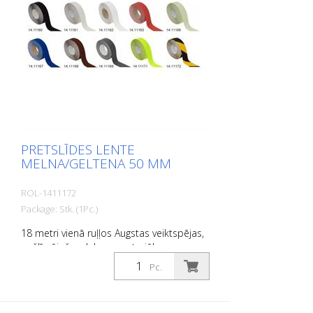
PRETSLĪDES LENTE
MELNA/GELTENA 50 MM
ROL-1411172
Package: Stk. (1Pc.)
18 metri vienā ruļļos Augstas veiktspējas,
pašlīmējošs, plakans materiāls ar
maksimālu saķeri un lielisku
Pc.
pielāgojamību. Ideāli piemērots ieklāšanai
uz virsmām, uz kurām pastāv
paslīdēšanas risks, piemēram: Kāpnes,