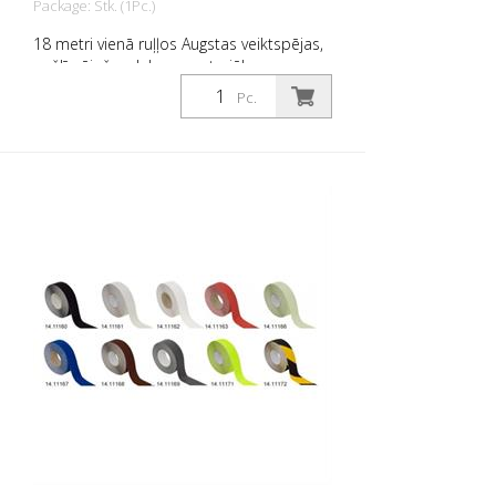
Package: Stk. (1Pc.)
18 metri vienā ruļļos Augstas veiktspējas,
pašlīmējošs, plakans materiāls ar
maksimālu saķeri un lielisku
Pc.
pielāgojamību. Ideāli piemērots ieklāšanai
uz virsmām, uz kurām pastāv
paslīdēšanas risks, piemēram: Kāpnes,
ieejas zonas, rampas, sabiedriskās
telpas, kuģi, laivas, kravas automašīnas,
autobusi. Ievērojiet dēšanas norādījumus!