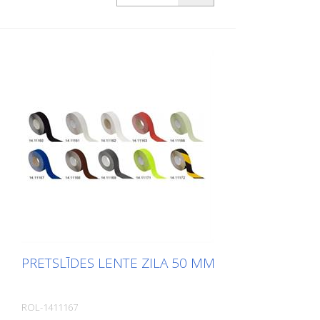
pielāgojamību. Ideāli piemērots ieklāšanai
uz virsmām, uz kurām pastāv
paslīdēšanas risks, piemēram: Kāpnes,
ieejas zonas, rampas, sabiedriskās
telpas, kuģi, laivas, kravas automašīnas,
autobusi. Ievērojiet dēšanas norādījumus!
PRETSLĪDES LENTE ZILA 50 MM
ROL-1411167