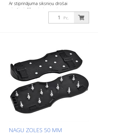
Ar stiprinājuma siksniņu drošai
piestiprināšanai pie apaviem.
Pc.
NAGU ZOLES 50 MM