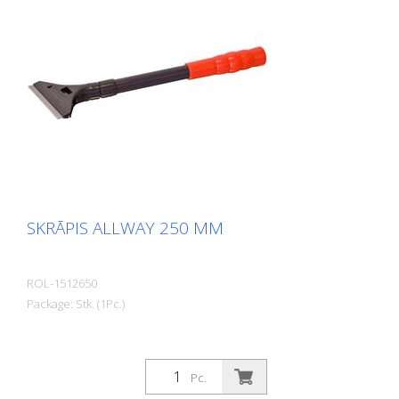
SKRĀPIS ALLWAY 250 MM
ROL-1512650
Package: Stk. (1Pc.)
Pc.