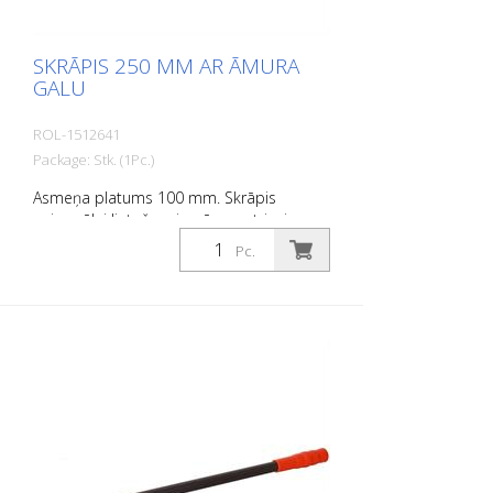
SKRĀPIS 250 MM AR ĀMURA
GALU
ROL-1512641
Package: Stk. (1Pc.)
Asmeņa platums 100 mm. Skrāpis
universālai lietošanai ar āmura trieciena
galu.
Pc.