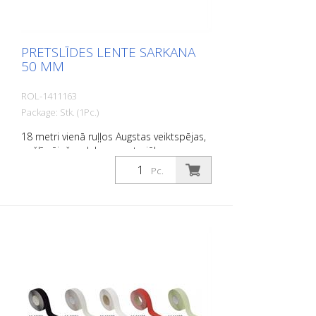
PRETSLĪDES LENTE SARKANA
50 MM
ROL-1411163
Package: Stk. (1Pc.)
18 metri vienā ruļļos Augstas veiktspējas,
pašlīmējošs, plakans materiāls ar
maksimālu saķeri un lielisku
Pc.
pielāgojamību. Ideāli piemērots ieklāšanai
uz virsmām, uz kurām pastāv
paslīdēšanas risks, piemēram: Kāpnes,
ieejas zonas, rampas, sabiedriskās
telpas, kuģi, laivas, kravas automašīnas,
autobusi. Ievērojiet dēšanas norādījumus!