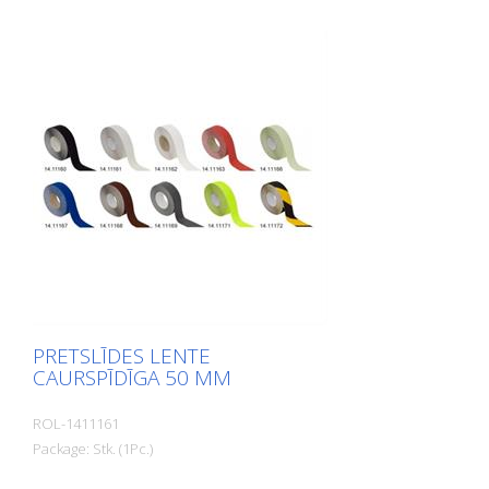
ieejas zonas, rampas, sabiedriskās
telpas, kuģi, laivas, kravas automašīnas,
autobusi. Ievērojiet dēšanas norādījumus!
PRETSLĪDES LENTE
CAURSPĪDĪGA 50 MM
ROL-1411161
Package: Stk. (1Pc.)