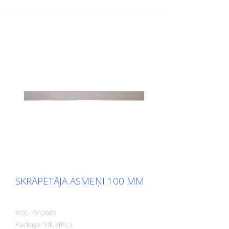
SKRĀPĒTĀJA ASMEŅI 100 MM
ROL-1512600
Package: Stk. (1Pc.)