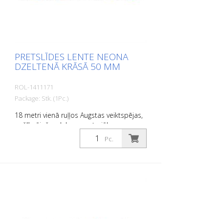
PRETSLĪDES LENTE NEONA
DZELTENĀ KRĀSĀ 50 MM
ROL-1411171
Package: Stk. (1Pc.)
18 metri vienā ruļļos Augstas veiktspējas,
pašlīmējošs, plakans materiāls ar
maksimālu saķeri un lielisku
Pc.
pielāgojamību. Ideāli piemērots ieklāšanai
uz virsmām, uz kurām pastāv
paslīdēšanas risks, piemēram: Kāpnes,
ieejas zonas, rampas, sabiedriskās
telpas, kuģi, laivas, kravas automašīnas,
autobusi. Ievērojiet dēšanas norādījumus!