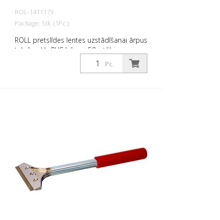
ROL-1411173
Package: Stk. (1Pc.)
ROLL pretslīdes lentes uzstādīšanai ārpus
telpām. Uz PVC bāzes. 50 g tūbiņa ar
uzgalīti.
Pc.