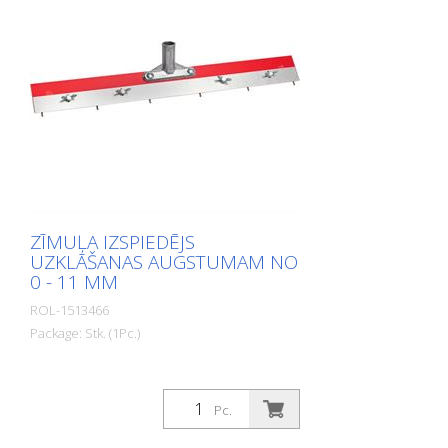
ZĪMUĻA IZSPIEDĒJS
UZKLĀŠANAS AUGSTUMAM NO
0 - 11 MM
ROL-1513466
Package: Stk. (1Pc.)
Pc.