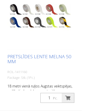
PRETSLĪDES LENTE MELNA 50
MM
ROL-1411160
Package: Stk. (1Pc.)
18 metri vienā ruļļos Augstas veiktspējas,
pašlīmējošs, plakans materiāls ar
maksimālu saķeri un lielisku
Pc.
pielāgojamību. Ideāli piemērots ieklāšanai
uz virsmām, uz kurām pastāv
paslīdēšanas risks, piemēram: Kāpnes,