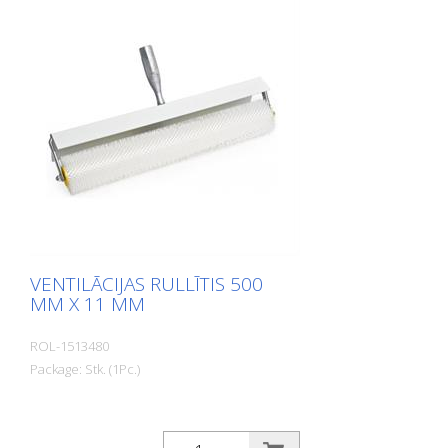
VENTILĀCIJAS RULLĪTIS 500
MM X 11 MM
ROL-1513480
Package: Stk. (1Pc.)