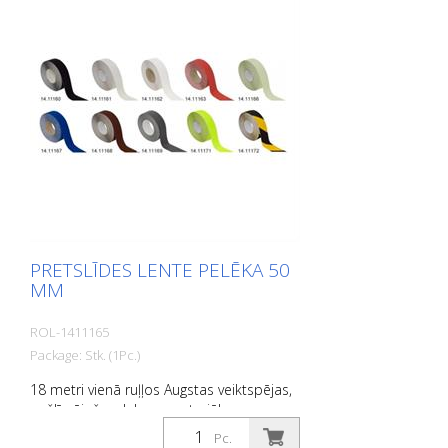
autobusi. Ievērojiet dēšanas norādījumus!
PRETSLĪDES LENTE PELĒKA 50
MM
ROL-1411165
Package: Stk. (1Pc.)
18 metri vienā ruļļos Augstas veiktspējas,
pašlīmējošs, plakans materiāls ar
maksimālu saķeri un lielisku
Pc.