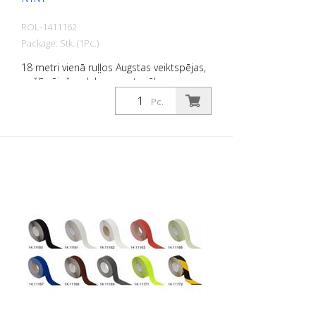
ROL-1411162
Package: Stk. (1Pc.)
18 metri vienā ruļļos Augstas veiktspējas,
pašlīmējošs, plakans materiāls ar
maksimālu saķeri un lielisku
Pc.
pielāgojamību. Ideāli piemērots ieklāšanai
uz virsmām, uz kurām pastāv
paslīdēšanas risks, piemēram: Kāpnes,
ieejas zonas, rampas, sabiedriskās
telpas, kuģi, laivas, kravas automašīnas,
autobusi. Ievērojiet dēšanas norādījumus!