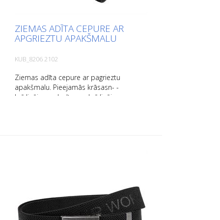
ZIEMAS ADĪTA CEPURE AR
APGRIEZTU APAKŠMALU
KUB_8206 2102
Ziemas adīta cepure ar pagrieztu
apakšmalu. Pieejamās krāsasn- -
brīdinājuma dzeltena - brīdinājuma
oranžā - melns