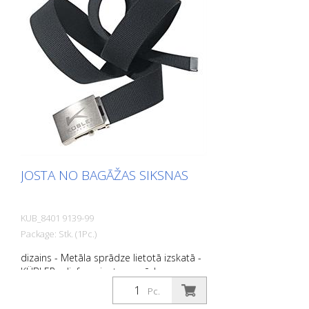
JOSTA NO BAGĀŽAS SIKSNAS
KUB_8401 9139-99
Package: Stk. (1Pc.)
dizains - Metāla sprādze lietotā izskatā -
KÜBLER reljefs uz jostas sprādzes un
siksnas Funkcija - Aizdare ar integrētu
Pc.
pudeļu atvērēju - Somas siksna ar augstu