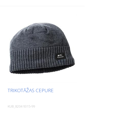
elastības pakāpi maksimālam komfortam
un ideālai pieguļošanai - Kopējais garums:
135 cm - Regulējams pēc individuāla
garuma
TRIKOTĀŽAS CEPURE
KUB_8204 9315-99