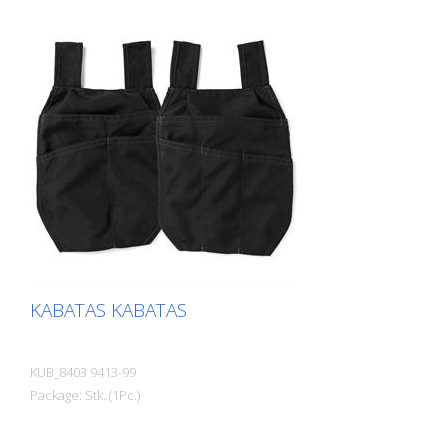
KABATAS KABATAS
KUB_8403 9413-99
Package: Stk. (1Pc.)