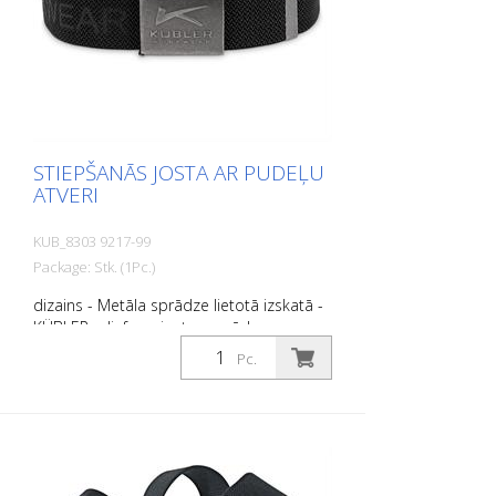
STIEPŠANĀS JOSTA AR PUDEĻU
ATVERI
KUB_8303 9217-99
Package: Stk. (1Pc.)
dizains - Metāla sprādze lietotā izskatā -
KÜBLER reljefs uz jostas sprādzes un
siksnas Funkcija - Aizdare ar integrētu
Pc.
pudeļu atvērēju - Somas siksna ar augstu
elastības pakāpi maksimālam komfortam
un ideālai pieguļošanai - Kopējais garums:
135 cm - Regulējams pēc individuāla
garuma