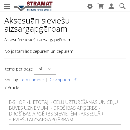
Aksesuāri sieviešu
aizsargapģērbam
Aksesuāri sieviešu aizsargapģērbam.
No jostām līdz cepurēm un cepurēm.
50
Items per page
Sort by:
Item number
|
Description
|
€
7 Article
E-SHOP
›
LIETOTĀJI
›
CEĻU UZTURĒŠANAS UN CEĻU
BŪVES UZŅĒMUMI
›
DROŠĪBAS APĢĒRBS
›
DROŠĪBAS APĢĒRBS SIEVIETĒM
›
AKSESUĀRI
SIEVIEŠU AIZSARGAPĢĒRBAM