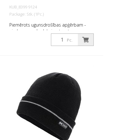
KUB_8399 9124
Package: Stk. (1Pc.)
Piemērots ugunsdrošības apģērbam -
aizdare un gala daļa izgatavotas no
poliamīda 6.6 - izturīgs pret liesmām -
Pc.
Platums: 38 mm - Elastība mehāniskās
stiepšanās dēļ - Testēts saskaņā ar EN
ISO 15797