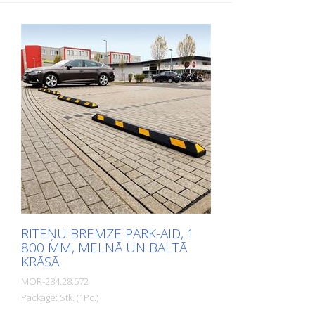
izmēģinātā un pārbaudītā riteņu
Militārās bāzes - Pašvaldības - Pagaidu
ierobežotāja tālāka attīstība: Optimizēts,
satiksmes novirzīšana - būvlaukumi -
moderns dizains, vēl augstāka kvalitāte.
Noliktavas - iekštelpās un ārpus telpām
Park-AID® atvieglo automašīnu
novietošanu un rada kārtību un drošību
autostāvvietās. Sānu vai frontālai
stāvvietas norobežošanai. Optimizēts,
moderns dizains Izgatavots no
pārstrādātas gumijas, ar augstu
blīvējumu, kas nodrošina ilgu izturību Ļoti
laba redzamība visapkārt: Atstarojošās
joslas abās pusēs - arī priekšpusē
Aizturīgs pret eļļu un temperatūru, kā arī
stabils pret UV starojumu
Piestiprināšanai, tostarp fiksācijas
korķiem un aizbāžņiem Dizains: 1.800 mm
RITEŅU BREMZE PARK-AID, 1
800 MM, MELNĀ UN BALTĀ
KRĀSĀ
MOR-284.28.572
Package: Stk. (1Pc.)