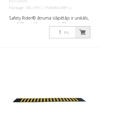
JSG-23520
Package: Stk. (1Pc.) / Palette (40Pc.)
Safety Rider® ātruma slāpētājs ir unikāls,
modulārs satiksmes mierināšanas
modulis, kas palēnina satiksmi, vienlaikus
Pc.
saglabājot nepārtrauktu satiksmes
plūsmu. Ātruma barjeras ir veidotas no
savstarpēji savienojamām vienībām, kas ir
aprīkotas ar mēbeļu un rievu sistēmu. Tas
ļauj moduļus savstarpēji savienot.
Atbilstoši gala vāciņi nodrošina glītu
izskatu. Safety Rider® ātruma barjeras: -
ir izgatavoti no 100% pārstrādātas
gumijas. - ir izturīgi un efektīvi. - samazināt
ātrumu līdz 3-8 km/h vai līdz 0 km/h. - ir
labi redzami sliktos laika apstākļos un
naktī. - ir viegli uzstādāmas - var realizēt
dažāda garuma - ir noturīgi pret
mehānisko slodzi, plaisām, drupšanu un
pūšanu. - var izmantot uz jebkura ceļa
seguma - ir izturīgi pret ultravioleto
gaismu, mitrumu, eļļu, ekstrēmām