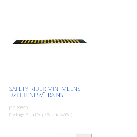
SAFETY-RIDER MINI MELNS -
DZELTENI SVĪTRAINS
JSG-23500
Package: Stk. (1Pc.) / Palette (40Pc.)