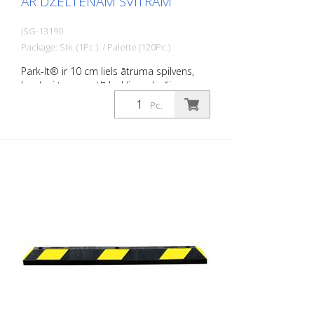
AR DZELTENĀM SVĪTRĀM
JSG-13190
Package: Stk. (1Pc.) / Palette (120Pc.)
Park-It® ir 10 cm liels ātruma spilvens,
kas ļauj transportlīdzekļiem droši
apstāties stāvvietās. No pārstrādātas
Pc.
gumijas izgatavots riteņu aizbīdnis novērš
transportlīdzekļu priekšējās daļas
bojājumus un arī neļauj
transportlīdzekļiem pārbraukt pāri
faktiskajai stāvvietas robežai. Tas novērš
citu transportlīdzekļu vai ēkas bojājumus.
Tie ir izturīgāki nekā betona vai
plastmasas sliekšņi. Park-It®
autostāvvietu sliekšņi: - ir izgatavoti no
100% pārstrādātas gumijas. - ir izturīgi un
rentabli. - ir ideāli piemērotas iekštelpu
un āra autostāvvietām. - nesadrupst,
nesaplaisā un nemaina krāsu. - ir labi
redzami naktī. - ir viegli uzstādāmas tikai
vienam cilvēkam. - var uzstādīt uz