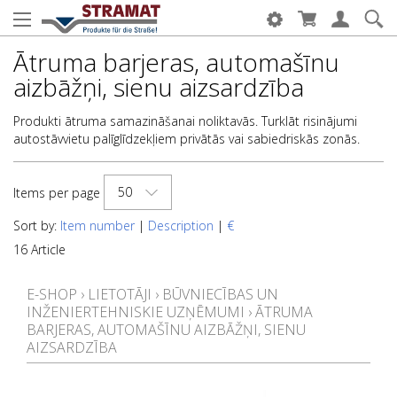
Ātruma barjeras, automašīnu
aizbāžņi, sienu aizsardzība
Produkti ātruma samazināšanai noliktavās. Turklāt risinājumi
autostāvvietu palīglīdzekļiem privātās vai sabiedriskās zonās.
50
Items per page
Sort by:
Item number
|
Description
|
€
16 Article
E-SHOP
›
LIETOTĀJI
›
BŪVNIECĪBAS UN
INŽENIERTEHNISKIE UZŅĒMUMI
›
ĀTRUMA
BARJERAS, AUTOMAŠĪNU AIZBĀŽŅI, SIENU
AIZSARDZĪBA