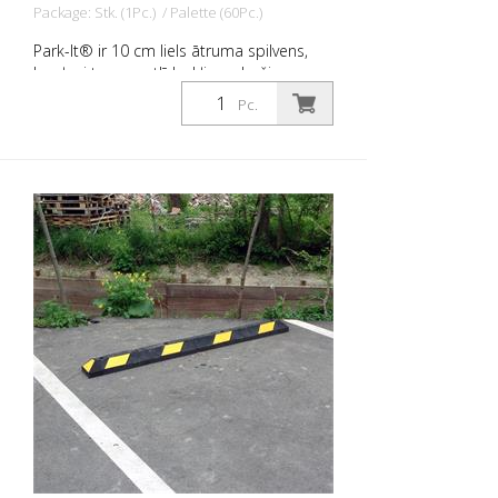
Package: Stk. (1Pc.) / Palette (60Pc.)
garantija 3 stiprinājuma atveres
Park-It® ir 10 cm liels ātruma spilvens,
kas ļauj transportlīdzekļiem droši
apstāties stāvvietās. No pārstrādātas
Pc.
gumijas izgatavots riteņu aizbīdnis novērš
transportlīdzekļu priekšējās daļas
bojājumus un arī neļauj
transportlīdzekļiem pārbraukt pāri
faktiskajai stāvvietas robežai. Tas novērš
citu transportlīdzekļu vai ēkas bojājumus.
Tie ir izturīgāki nekā betona vai
plastmasas sliekšņi. Park-It®
autostāvvietu sliekšņi: - ir izgatavoti no
100% pārstrādātas gumijas. - ir izturīgi un
rentabli. - ir ideāli piemērotas iekštelpu
un āra autostāvvietām. - nesadrupst,
nesaplaisā un nemaina krāsu. - ir labi
redzami naktī. - ir viegli uzstādāmas tikai
vienam cilvēkam. - var uzstādīt uz
jebkuras ceļa virsmas - izturīgs pret
ultravioleto gaismu, mitrumu, eļļu,
ekstrēmām temperatūrām. - ir