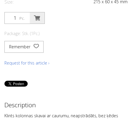
Size:
215
x
60
x
45
mm
Pc.
Package: Stk. (1Pc.)
Remember
Request for this article ›
Description
Klints kolonnas skavai ar caurumu, neapstrādāts, bez ķēdes