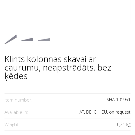
Klints kolonnas skavai ar
caurumu, neapstrādāts, bez
ķēdes
Item number:
SHA-101951
Available in:
AT, DE, CH, EU, on request
Weight:
0,21
kg