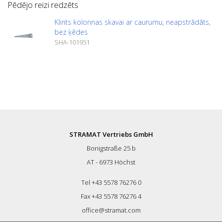
Pēdējo reizi redzēts
Klints kolonnas skavai ar caurumu, neapstrādāts,
bez ķēdes
SHA-101951
STRAMAT Vertriebs GmbH
Bonigstraße 25 b
AT - 6973 Höchst
Tel +43 5578 76276 0
Fax +43 5578 76276 4
office@stramat.com