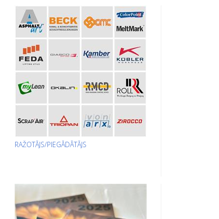
RAŽOTĀJS/PIEGĀDĀTĀJS