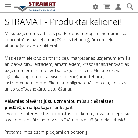
STRAMAT - Produktai kelionei!
Mūsu uzņēmums attīstās par Eiropas mēroga uzņēmumu, kas
koncentrējas uz ceļu marķēšanas tehnoloģijām un ceļu
atjaunošanas produktiem!
Mēs esam efektīvs partneris ceļu marķēšanas uzņēmumiem, kā
arī pašvaldību iestādēm, amatniekiem, krāsošanas/renovācijas
uzņēmumiem un rūpniecības uzņēmumiem. Mūsu efektīvā
loģistika apgādā tos ar visu nepieciešamo tehniku,
instrumentiem, materiāliem un palīgmateriāliem ceļu, noliktavu
un to vadības iekārtu uzturēšanai.
Vēlamies pievērst jūsu uzmanību mūsu tiešsaistes
piedāvājuma īpašajai funkcijai!
.
Ievietojiet interesantus produktus iepirkumu grozā un pieprasiet
tos no mums ātri un bez saistībām ar vienkāršu peles klikšķi!
Protams, mēs esam pieejami arī personīgi!