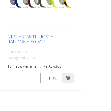
NESLYSTANTI JUOSTA
RAUDONA 50 MM
ROL-1411163
Package: Stk. (1Pc.)
18 metrų viename ritinyje Aukštos
kokybės, lipni, plokščia medžiaga,
pasižyminti maksimaliu sukibimu ir puikiu
Pc.
prisitaikymu. Idealiai tinka kloti ant
paviršių, ant kurių yra rizika paslysti, pvz:
Laiptai, įėjimai, rampos, viešosios erdvės,
laivai, valtys, sunkvežimiai, autobusai.
Laikykitės klojimo instrukcijų!