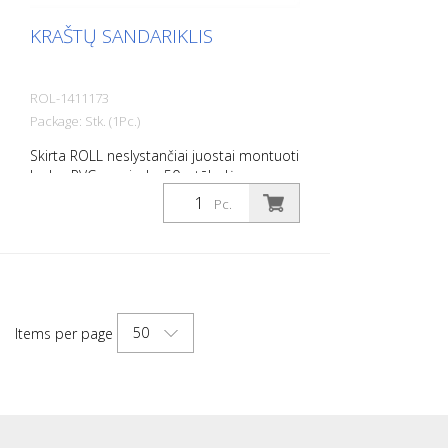
KRAŠTŲ SANDARIKLIS
ROL-1411173
Package: Stk. (1Pc.)
Skirta ROLL neslystančiai juostai montuoti
lauke. PVC pagrindu. 50 g tūbelė su
antgaliu.
Pc.
50
Items per page