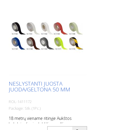
Laikykitės klojimo instrukcijų!
NESLYSTANTI JUOSTA
JUODA/GELTONA 50 MM
ROL-1411172
Package: Stk. (1Pc.)
18 metrų viename ritinyje Aukštos
kokybės, lipni, plokščia medžiaga,
pasižyminti maksimaliu sukibimu ir puikiu