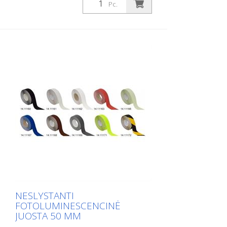
Pc.
prisitaikymu. Idealiai tinka kloti ant
paviršių, ant kurių yra rizika paslysti, pvz:
Laiptai, įėjimai, rampos, viešosios erdvės,
laivai, valtys, sunkvežimiai, autobusai.
Laikykitės klojimo instrukcijų!
NESLYSTANTI
FOTOLUMINESCENCINĖ
JUOSTA 50 MM