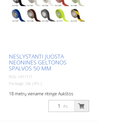
NESLYSTANTI JUOSTA
NEONINĖS GELTONOS
SPALVOS 50 MM
ROL-1411171
Package: Stk. (1Pc.)
18 metrų viename ritinyje Aukštos
kokybės, lipni, plokščia medžiaga,
pasižyminti maksimaliu sukibimu ir puikiu
Pc.
prisitaikymu. Idealiai tinka kloti ant
paviršių, ant kurių yra rizika paslysti, pvz:
Laiptai, įėjimai, rampos, viešosios erdvės,
laivai, valtys, sunkvežimiai, autobusai.