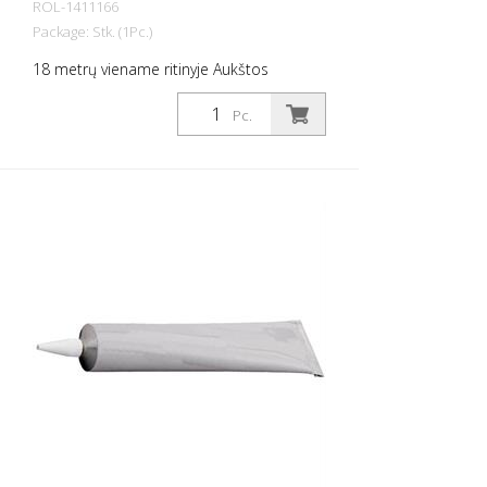
ROL-1411166
Package: Stk. (1Pc.)
18 metrų viename ritinyje Aukštos
kokybės, lipni, plokščia medžiaga,
pasižyminti maksimaliu sukibimu ir puikiu
Pc.
prisitaikymu. Idealiai tinka kloti ant
paviršių, ant kurių yra rizika paslysti, pvz:
Laiptai, įėjimai, rampos, viešosios erdvės,
laivai, valtys, sunkvežimiai, autobusai.
Laikykitės klojimo instrukcijų!