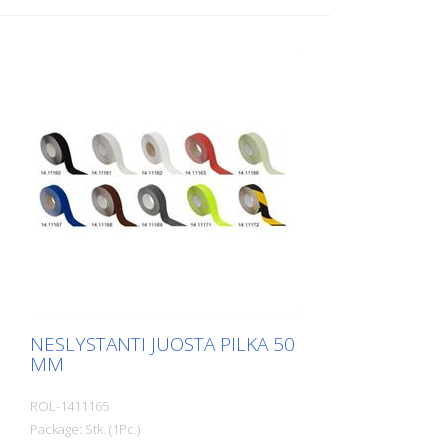
Laiptai, įėjimai, rampos, viešosios erdvės,
laivai, valtys, sunkvežimiai, autobusai.
Laikykitės klojimo instrukcijų!
NESLYSTANTI JUOSTA PILKA 50
MM
ROL-1411165
Package: Stk. (1Pc.)