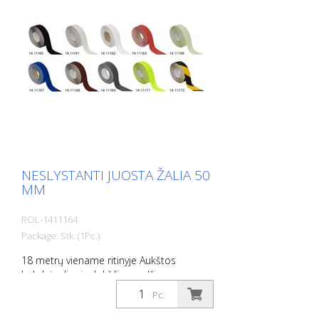
NESLYSTANTI JUOSTA ŽALIA 50
MM
ROL-1411164
Package: Stk. (1Pc.)
18 metrų viename ritinyje Aukštos
kokybės, lipni, plokščia medžiaga,
pasižyminti maksimaliu sukibimu ir puikiu
Pc.
prisitaikymu. Idealiai tinka kloti ant
paviršių, ant kurių yra rizika paslysti, pvz: