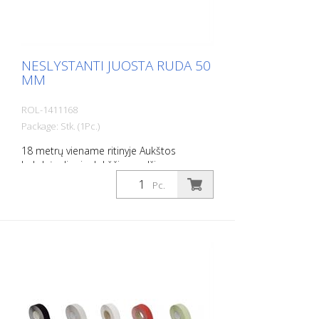
NESLYSTANTI JUOSTA RUDA 50
MM
ROL-1411168
Package: Stk. (1Pc.)
18 metrų viename ritinyje Aukštos
kokybės, lipni, plokščia medžiaga,
pasižyminti maksimaliu sukibimu ir puikiu
Pc.
prisitaikymu. Idealiai tinka kloti ant
paviršių, ant kurių yra rizika paslysti, pvz:
Laiptai, įėjimai, rampos, viešosios erdvės,
laivai, valtys, sunkvežimiai, autobusai.
Laikykitės klojimo instrukcijų!