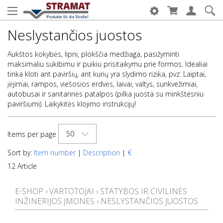
Neslystančios juostos
Aukštos kokybės, lipni, plokščia medžiaga, pasižyminti
maksimaliu sukibimu ir puikiu prisitaikymu prie formos. Idealiai
tinka kloti ant paviršių, ant kurių yra slydimo rizika, pvz: Laiptai,
įėjimai, rampos, viešosios erdvės, laivai, valtys, sunkvežimiai,
autobusai ir sanitarinės patalpos (pilka juosta su minkštesniu
paviršiumi). Laikykitės klojimo instrukcijų!
50
Items per page
Sort by:
Item number
|
Description
|
€
12 Article
E-SHOP
›
VARTOTOJAI
›
STATYBOS IR CIVILINĖS
INŽINERIJOS ĮMONĖS
›
NESLYSTANČIOS JUOSTOS