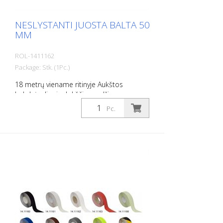
NESLYSTANTI JUOSTA BALTA 50
MM
ROL-1411162
Package: Stk. (1Pc.)
18 metrų viename ritinyje Aukštos
kokybės, lipni, plokščia medžiaga,
pasižyminti maksimaliu sukibimu ir puikiu
Pc.
prisitaikymu. Idealiai tinka kloti ant
paviršių, ant kurių yra rizika paslysti, pvz:
Laiptai, įėjimai, rampos, viešosios erdvės,
laivai, valtys, sunkvežimiai, autobusai.
Laikykitės klojimo instrukcijų!