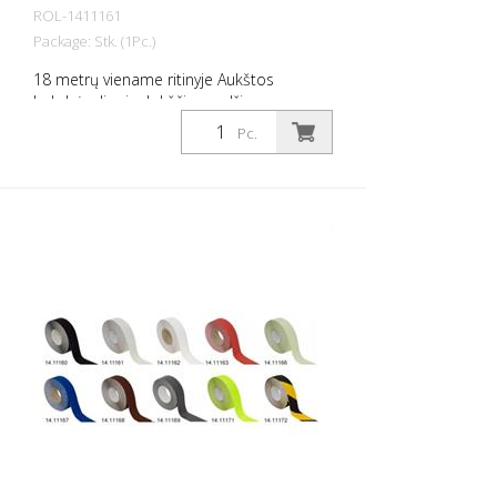
ROL-1411161
Package: Stk. (1Pc.)
18 metrų viename ritinyje Aukštos
kokybės, lipni, plokščia medžiaga,
pasižyminti maksimaliu sukibimu ir puikiu
Pc.
prisitaikymu. Idealiai tinka kloti ant
paviršių, ant kurių yra rizika paslysti, pvz:
Laiptai, įėjimai, rampos, viešosios erdvės,
laivai, valtys, sunkvežimiai, autobusai.
Laikykitės klojimo instrukcijų!