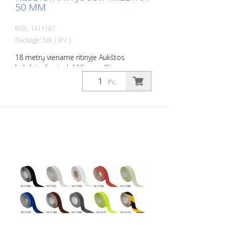
50 MM
ROL-1411167
Package: Stk. (1Pc.)
18 metrų viename ritinyje Aukštos
kokybės, lipni, plokščia medžiaga,
pasižyminti maksimaliu sukibimu ir puikiu
Pc.
prisitaikymu. Idealiai tinka kloti ant
paviršių, ant kurių yra rizika paslysti, pvz:
Laiptai, įėjimai, rampos, viešosios erdvės,
laivai, valtys, sunkvežimiai, autobusai.
Laikykitės klojimo instrukcijų!