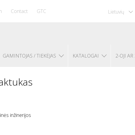
m
Contact
GTC
Lietuvių
GAMINTOJAS / TIEKĖJAS
KATALOGAI
2-OJI AR 
laktukas
inės inžinerijos