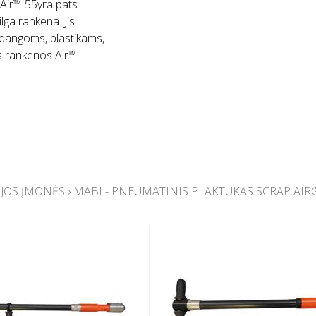
 Air™ 55yra pats
ilga rankena. Jis
 dangoms, plastikams,
s rankenos Air™
IJOS ĮMONĖS
›
MABI - PNEUMATINIS PLAKTUKAS SCRAP AIR