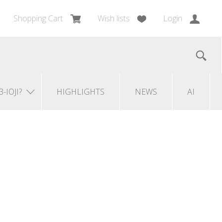
Shopping Cart
Wish lists
Login
3-IOJI?
HIGHLIGHTS
NEWS
AI