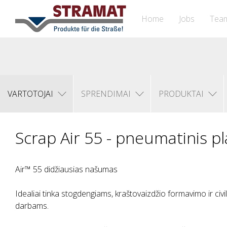
Home
Jobs
Tea
VARTOTOJAI
SPRENDIMAI
PRODUKTAI
Scrap Air 55 - pneumatinis p
Air™ 55 didžiausias našumas
Idealiai tinka stogdengiams, kraštovaizdžio formavimo ir civil
darbams.