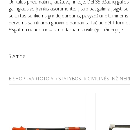
Unikalus pneumatinių laužtuvų rinkoje. Dėl 35 džaulių galios
galingiausias įrankis asortimente. Jį taip pat galima įsigyti su 
sukurtas sunkiems grindų darbams, pavyzdžiui, bituminėms
dervoms šalinti arba griovimo darbams. Tačiau dėl T formo
55galima naudoti ir kasimo darbams civilinėje inžinerijoje.
3 Article
E-SHOP
›
VARTOTOJAI
›
STATYBOS IR CIVILINĖS INŽINER