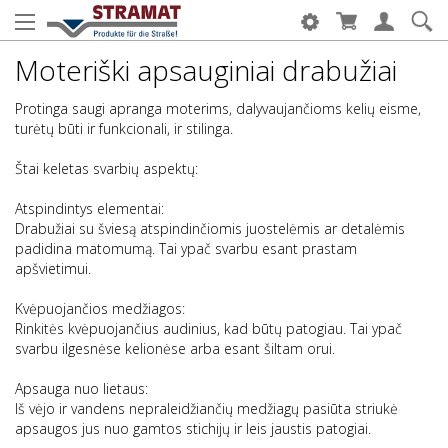
Moteriški apsauginiai drabužiai
Protinga saugi apranga moterims, dalyvaujančioms kelių eisme,
turėtų būti ir funkcionali, ir stilinga.
Štai keletas svarbių aspektų:
Atspindintys elementai:
Drabužiai su šviesą atspindinčiomis juostelėmis ar detalėmis
padidina matomumą. Tai ypač svarbu esant prastam
apšvietimui.
Kvėpuojančios medžiagos:
Rinkitės kvėpuojančius audinius, kad būtų patogiau. Tai ypač
svarbu ilgesnėse kelionėse arba esant šiltam orui.
Apsauga nuo lietaus:
Iš vėjo ir vandens nepraleidžiančių medžiagų pasiūta striukė
apsaugos jus nuo gamtos stichijų ir leis jaustis patogiai.