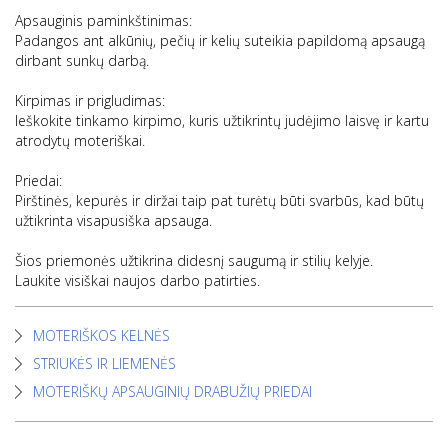
Apsauginis paminkštinimas:
Padangos ant alkūnių, pečių ir kelių suteikia papildomą apsaugą
dirbant sunkų darbą.
Kirpimas ir prigludimas:
Ieškokite tinkamo kirpimo, kuris užtikrintų judėjimo laisvę ir kartu
atrodytų moteriškai.
Priedai:
Pirštinės, kepurės ir diržai taip pat turėtų būti svarbūs, kad būtų
užtikrinta visapusiška apsauga.
Šios priemonės užtikrina didesnį saugumą ir stilių kelyje.
Laukite visiškai naujos darbo patirties.
MOTERIŠKOS KELNĖS
STRIUKĖS IR LIEMENĖS
MOTERIŠKŲ APSAUGINIŲ DRABUŽIŲ PRIEDAI