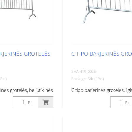
ARJERINĖS GROTELĖS
C TIPO BARJERINĖS GR
SHA-419_002S
Pc.)
Package: Stk. (1Pc.)
inės grotelės, be jutiklinės
C tipo barjerinės grotelės, ilgi
s: 2,00 m, 14 juostų
9 grotelės
Pc.
Pc.