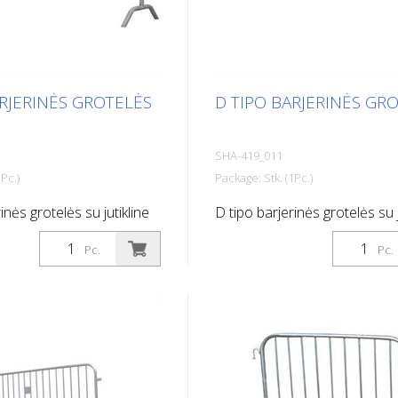
ARJERINĖS GROTELĖS
D TIPO BARJERINĖS GR
SHA-419_011
Pc.)
Package: Stk. (1Pc.)
inės grotelės su jutikline
D tipo barjerinės grotelės su j
 2,50 m, 18 grotelių
juosta, ilgis: 2,00 m, 14 juostų
Pc.
Pc.