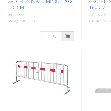
GROTELĖS IŠ ALIUMINIO 120 X
GROTELĖS 
120 CM
180 CM
TRI-324.856
TRI-340.729
Package: Stk. (1Pc.)
Package: Stk. (1
Triopan aliuminio šulinių užtvaros
Triopan aliu
idealiai tinka greitam ir matomam
idealiai tin
Pc.
šulinių ar panašių darbų užtvėrimui.
šulinių ar p
Naujieji šulinių užtvarų tinkleliai gali būti
Naujieji šulin
dviejų versijų ir su R2 plėvele. Dėl
dviejų versij
išbandytos žirklinio tinklo
išbandytos žir
technologijos Triopan šulinių užtvaras
technologijo
lengva tvarkyti, o transportuojant ir
lengva tvarky
sandėliuojant jos užima nedaug
sandėliuoja
vietos. Privalumai: - Idealiai tinka
vietos. Prival
šulinių darbams - Užima nedaug vietos
šulinių darb
sandėliuojant ir transportuojant -
sandėliuojan
Lengva tvarkyti. Su R2 šviesą
Lengva tvark
atspindinčia plėvele - Galimi du
atspindinčia 