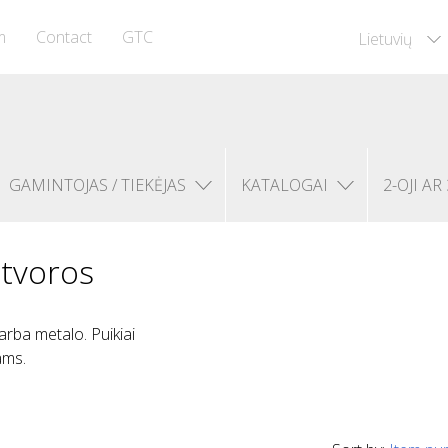
m
Contact
GTC
Lietuvių
GAMINTOJAS / TIEKĖJAS
KATALOGAI
2-OJI AR 
s tvoros
arba metalo. Puikiai
ams.