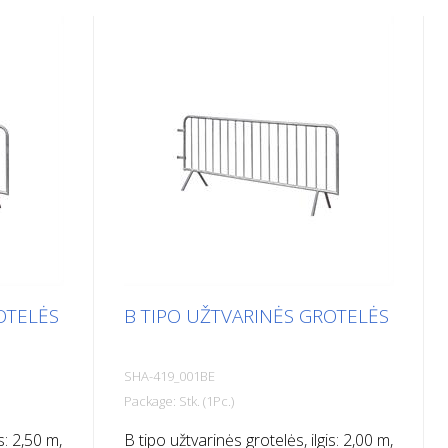
OTELĖS
B TIPO UŽTVARINĖS GROTELĖS
SHA-419_001BE
Package: Stk. (1Pc.)
s: 2,50 m,
B tipo užtvarinės grotelės, ilgis: 2,00 m,