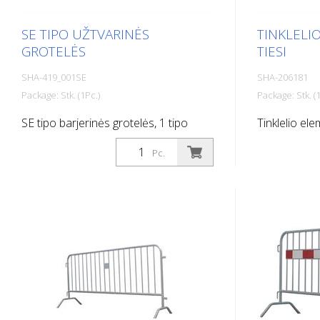
skirtingi dydžiai (120 cm x 120 cm ir
skirtingi dyd
120 cm x 180 cm)
120 cm x 18
SE TIPO UŽTVARINĖS
TINKLELI
GROTELĖS
TIESI
SHA-419_001SE
SHA-206181
Package: Stk. (1Pc.)
Package: Stk. (1
SE tipo barjerinės grotelės, 1 tipo
Tinklelio el
folija, ilgis: 2,00 m, 14 strypų, raudonos
Pc.
/ baltos spalvos