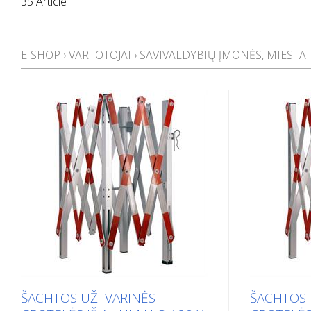
35 Article
E-SHOP
›
VARTOTOJAI
›
SAVIVALDYBIŲ ĮMONĖS, MIESTAI
ŠACHTOS UŽTVARINĖS
ŠACHTOS 