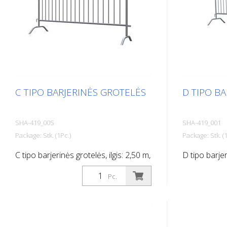
C TIPO BARJERINĖS GROTELĖS
D TIPO B
SHA-419_00S
SHA-419_001
Package: Stk. (1Pc.)
Package: Stk. (1
C tipo barjerinės grotelės, ilgis: 2,50 m,
D tipo barjer
19 strypų
juostos, ilgi
Pc.