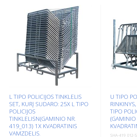
L TIPO POLICIJOS TINKLELIS
U TIPO PO
SET, KURĮ SUDARO: 25X L TIPO
RINKINYS,
POLICIJOS
TIPO POL
TINKLELISN(GAMINIO NR.
(GAMINIO 
419_013) 1X KVADRATINIS
KVADRATI
VAMZDELIS.
SHA-419_012-