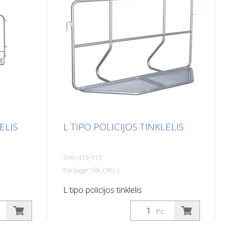
ELIS
L TIPO POLICIJOS TINKLELIS
SHA-419_013
Package: Stk. (1Pc.)
L tipo policijos tinklelis
Pc.