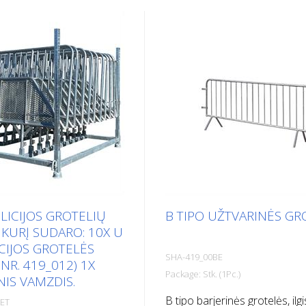
LICIJOS GROTELIŲ
B TIPO UŽTVARINĖS GR
 KURĮ SUDARO: 10X U
ICIJOS GROTELĖS
SHA-419_00BE
NR. 419_012) 1X
Package: Stk. (1Pc.)
NIS VAMZDIS.
B tipo barjerinės grotelės, ilgi
SET