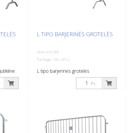
OTELĖS
L TIPO BARJERINĖS GROTELĖS
SHA-419_00L
Package: Stk. (1Pc.)
utikline
L tipo barjerinės grotelės
Pc.