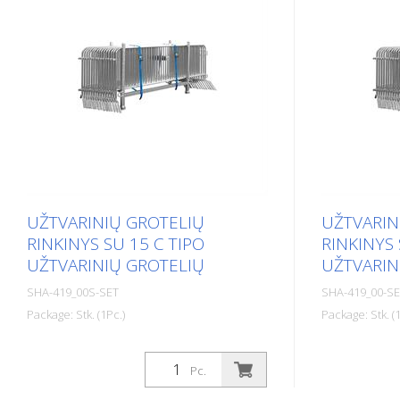
UŽTVARINIŲ GROTELIŲ
UŽTVARIN
RINKINYS SU 15 C TIPO
RINKINYS 
UŽTVARINIŲ GROTELIŲ
UŽTVARIN
SHA-419_00S-SET
SHA-419_00-S
Package: Stk. (1Pc.)
Package: Stk. (1
Užtvarinių grotelių rinkinys su 15 C tipo
Užtvarinių gr
užtvarinių grotelių
tipo užtvarin
Pc.