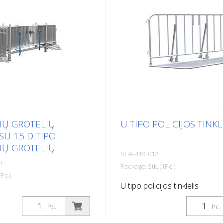
IŲ GROTELIŲ
U TIPO POLICIJOS TINKL
SU 15 D TIPO
IŲ GROTELIŲ
SHA-419_012
ET
Package: Stk. (1Pc.)
Pc.)
U tipo policijos tinklelis
otelių rinkinys su 15 D
ių grotelių
Pc.
Pc.