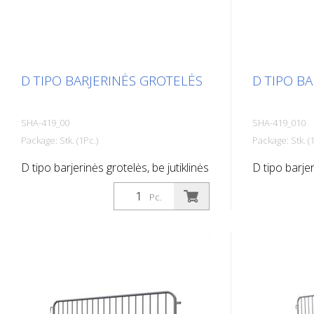
D TIPO BARJERINĖS GROTELĖS
D TIPO B
SHA-419_00
SHA-419_010
Package: Stk. (1Pc.)
Package: Stk. (1
D tipo barjerinės grotelės, be jutiklinės
D tipo barjer
juostos, ilgis: 2,50 m, 18 juostų
juosta, ilgis:
Pc.