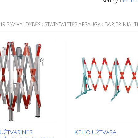
Sort by:
Item nu
 IR SAVIVALDYBĖS
›
STATYBVIETĖS APSAUGA
›
BARJERINIAI T
UŽTVARINĖS
KELIO UŽTVARA