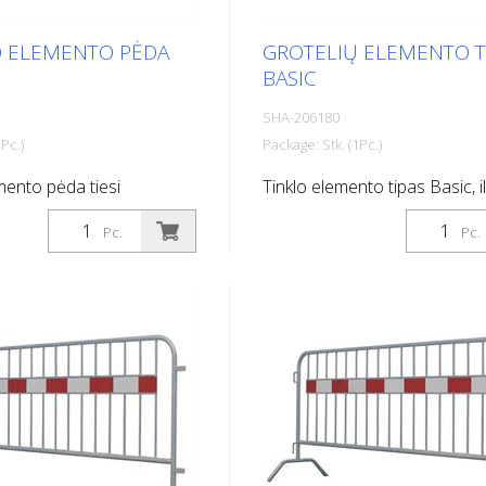
žiai (120 cm x 120 cm ir
0 cm)
O ELEMENTO PĖDA
GROTELIŲ ELEMENTO T
BASIC
SHA-206180
Pc.)
Package: Stk. (1Pc.)
emento pėda tiesi
Tinklo elemento tipas Basic, il
m
Pc.
Pc.