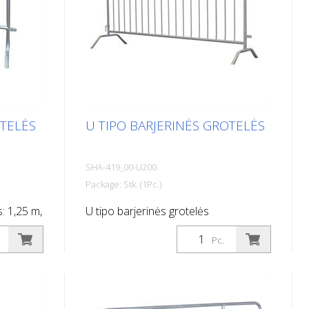
OTELĖS
U TIPO BARJERINĖS GROTELĖS
SHA-419_00-U200
Package: Stk. (1Pc.)
s: 1,25 m,
U tipo barjerinės grotelės
Pc.