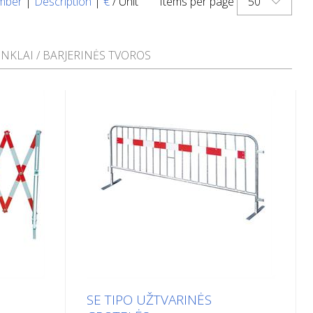
50
mber
|
Description
|
€
/ Unit
Items per page
INKLAI / BARJERINĖS TVOROS
SE TIPO UŽTVARINĖS