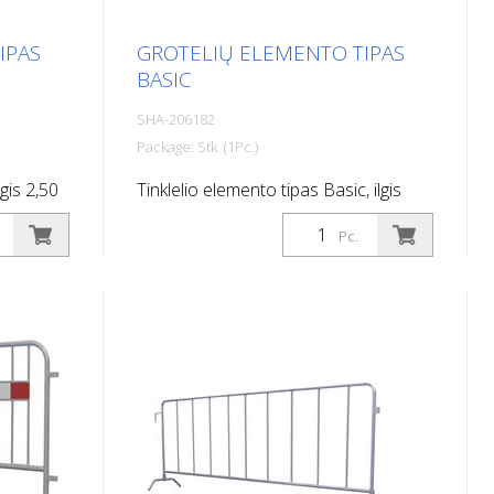
IPAS
GROTELIŲ ELEMENTO TIPAS
BASIC
SHA-206182
Package: Stk. (1Pc.)
gis 2,50
Tinklelio elemento tipas Basic, ilgis
2,00 m
Pc.