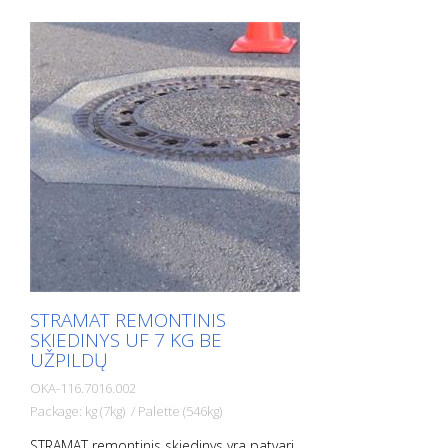
STRAMAT REMONTINIS
SKIEDINYS UF 7 KG BE
UŽPILDŲ
OKA-116.7016.002
Package: kg (7kg) / Palette (546kg)
STRAMAT remontinis skiedinys yra patvari,