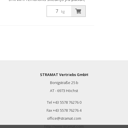
atspari trinčiai ir atmosferos poveikiui
danga, skirta kliūtims, pavyzdžiui, šulinių
kg
dangčiams, nuovažoms ir pan., sklandžiai
priderinti prie esamo pagrindo. Mūsų
remonto skiediniu galima užpildyti kelių
šulinius ir mažesnes duobes. Gryna
dervinė medžiaga, kurią galite patys
sumaišyti su sausu smėliu! Ideali
medžiaga išsikišusiems šuliniams / šulinių
dangčiams užklijuoti žiemą. Tą pačią
funkciją ji atlieka ir išsikišusioms
metalinėms detalėms deformacinėse
sandūrose tiltų perėjimų srityje. Medžiagą
STRAMAT Vertriebs GmbH
galima ištraukti iki nulio. Tačiau ji taip pat
Bonigstraße 25 b
yra pakankamai elastinga, kad galėtų
prisitaikyti prie nedidelių judesių. Dėl to
AT - 6973 Höchst
išvengiama išsisluoksniavimo, kaip kad
būna su kitomis medžiagomis.
Tel +43 5578 76276 0
Fax +43 5578 76276 4
office@stramat.com
http://www.stramat.com