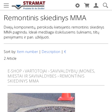
Remontinis skiedinys MMA
Dviejų komponentų, peroksidu kietėjantis remontinis skiedinys
MMA pagrindu. Ideali medžiaga išsikišusiems šuliniams, tiltų
perėjimams ir pan. užklijuoti.
Sort by:
Item number
|
Description
|
€
2 Article
E-SHOP
›
VARTOTOJAI
›
SAVIVALDYBIŲ ĮMONĖS,
MIESTAI IR SAVIVALDYBĖS
›
REMONTINIS
SKIEDINYS MMA