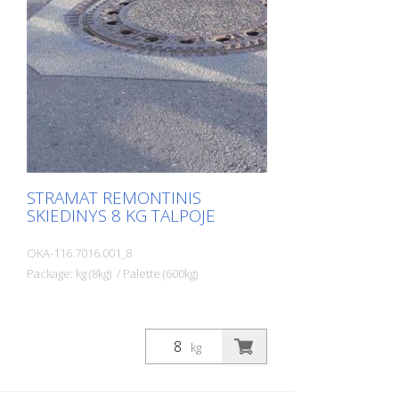
STRAMAT REMONTINIS
SKIEDINYS 8 KG TALPOJE
OKA-116.7016.001_8
Package: kg (8kg) / Palette (600kg)
kg