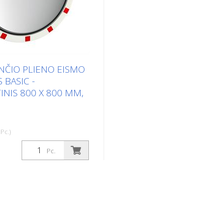
NČIO PLIENO EISMO
 BASIC -
INIS 800 X 800 MM,
Pc.)
jančio plieno veidrodis
Pc.
kaus nerūdijančio plieno
atvaizdo privalumus su
 smūgiams atsparia lengva
, pagaminta iš UV
 atsparaus Hi-ABS