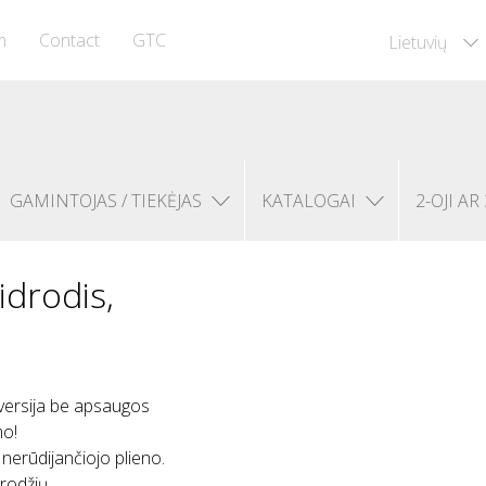
m
Contact
GTC
Lietuvių
GAMINTOJAS / TIEKĖJAS
KATALOGAI
2-OJI AR 
idrodis,
 versija be apsaugos
mo!
 nerūdijančiojo plieno.
rodžių.