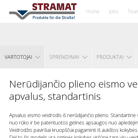
Home
Jobs
Tea
VARTOTOJAI
SPRENDIMAI
PRODUKTAI
Nerūdijančio plieno eismo ve
apvalus, standartinis
Apvalus eismo veidrodis iš nerūdijančio plieno. Standartinė
nuo rūko ir be patentuotos gelinės apsaugos nuo apledėji
Veidrodžio paviršiai kruopščiai pagaminti iš aukštos kokybės
Dėl to šis modelis yra optinės kokybės viršūnė tarp visų veid