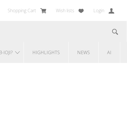
Shopping Cart
Wish lists
Login
3-IOJI?
HIGHLIGHTS
NEWS
AI