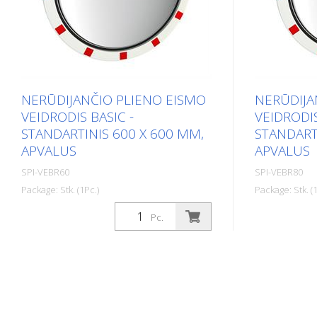
NERŪDIJANČIO PLIENO EISMO
NERŪDIJA
VEIDRODIS BASIC -
VEIDRODIS
STANDARTINIS 600 X 600 MM,
STANDART
APVALUS
APVALUS
SPI-VEBR60
SPI-VEBR80
Package: Stk. (1Pc.)
Package: Stk. (1
Basic nerūdijančio plieno veidrodis
Basic nerūdi
Pc.
sujungia ryškaus nerūdijančio plieno
sujungia ryš
veidrodinio atvaizdo privalumus su
veidrodinio 
smūgiams ir smūgiams atsparia lengva
smūgiams ir
konstrukcija, pagaminta iš UV
konstrukcija
spinduliams atsparaus Hi-ABS
spinduliams