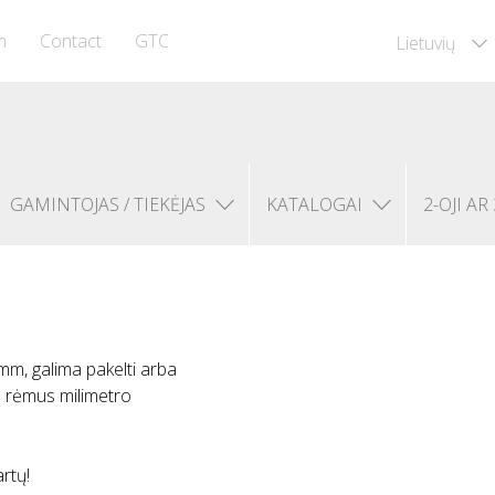
m
Contact
GTC
Lietuvių
GAMINTOJAS / TIEKĖJAS
KATALOGAI
2-OJI AR 
 mm, galima pakelti arba
ių rėmus milimetro
rtų!