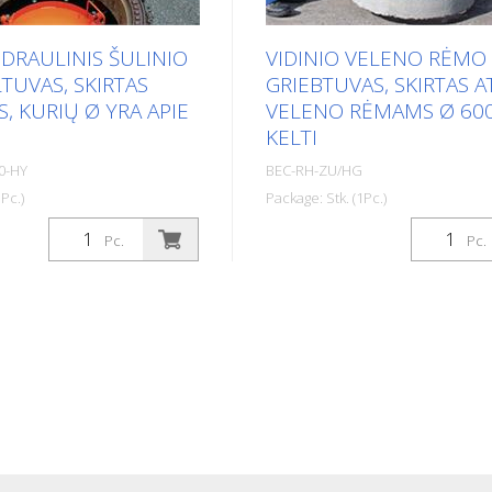
IDRAULINIS ŠULINIO
VIDINIO VELENO RĖMO
TUVAS, SKIRTAS
GRIEBTUVAS, SKIRTAS A
, KURIŲ Ø YRA APIE
VELENO RĖMAMS Ø 60
KELTI
0-HY
BEC-RH-ZU/HG
Pc.)
Package: Stk. (1Pc.)
oti trys dvigubi kaltai
Idealus įrankis šulinių rėmams
Pc.
Pc.
esnį kontaktinį paviršių ir
kompensaciniams žiedams pa
to tempimo apkrovą.
nešti ir perkelti. Rėmo griebt
a lengvai įspausti po
leidžia paprastai ir saugiau
 o hidraulinė sistema yra
transportuoti ir kloti šulinių 
hniniai duomenys: Aukštis:
pagal standartą EN 124. Priva
is: 1100 mm Kėlimo
Taupo vietą, telpa bet kurioje
 mm Svoris: apie 105 kg
transporto priemonėje. - Tvirt
ėmo Ø viduje: 800 mm
lengva konstrukcija. - Lengvai
: apie 30 tonų
įdedamas į šulinių rėmus. -