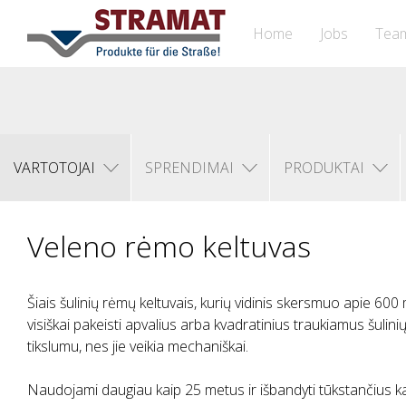
Home
Jobs
Tea
VARTOTOJAI
SPRENDIMAI
PRODUKTAI
Veleno rėmo keltuvas
Šiais šulinių rėmų keltuvais, kurių vidinis skersmuo apie 600
visiškai pakeisti apvalius arba kvadratinius traukiamus šulin
tikslumu, nes jie veikia mechaniškai.
Naudojami daugiau kaip 25 metus ir išbandyti tūkstančius ka