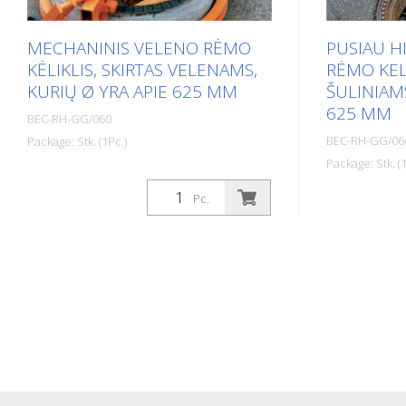
MECHANINIS VELENO RĖMO
PUSIAU H
KĖLIKLIS, SKIRTAS VELENAMS,
RĖMO KEL
KURIŲ Ø YRA APIE 625 MM
ŠULINIAMS
625 MM
BEC-RH-GG/060
BEC-RH-GG/06
Package: Stk. (1Pc.)
Package: Stk. (1
Apvalūs arba kvadratiniai velenų
rėmai, kurių vidinis skersmuo yra apie
Nauji patentu
Pc.
600 mm, gali būti pakeliami arba
užtikrina did
visiškai pakeičiami milimetro tikslumu
taip paskirs
naudojant šį velenų rėmų keltuvą dėl
Kaltus galim
jo mechaninio veikimo būdo.
veleno rėmu,
Techniniai duomenys: Aukštis: 1 000
viršuje. Tec
mm Plotis: 1 100 mm Kėlimo aukštis:
950 mm Plot
350 mm Svoris: apie 90 kg Atraminio
aukštis: 350
rėmo Ø viduje: 800 mm Traukos jėga:
Atraminio r
apie 27 tonos Specialiosios savybės: -
Traukos jėga