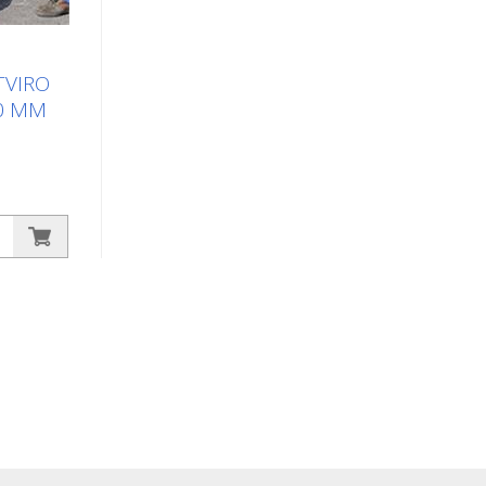
TVIRO
0 MM
 ir
togiai
uvas
dangčius
lumai: -
a, bet