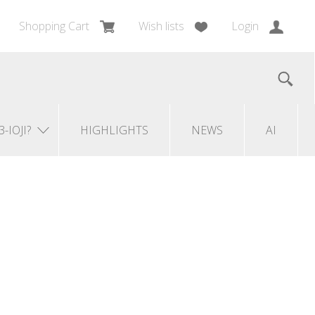
Shopping Cart
Wish lists
Login
3-IOJI?
HIGHLIGHTS
NEWS
AI