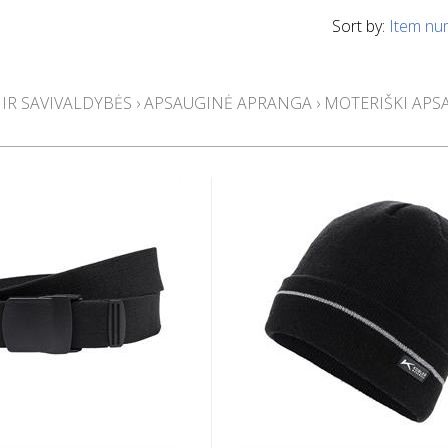
Sort by:
Item nu
 IR SAVIVALDYBĖS
›
APSAUGINĖ APRANGA
›
MOTERIŠKI APS