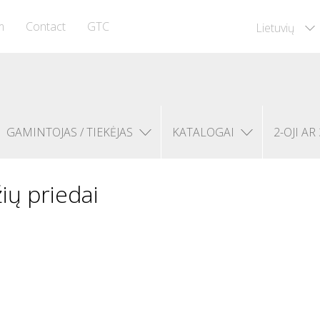
m
Contact
GTC
Lietuvių
GAMINTOJAS / TIEKĖJAS
KATALOGAI
2-OJI AR 
ių priedai