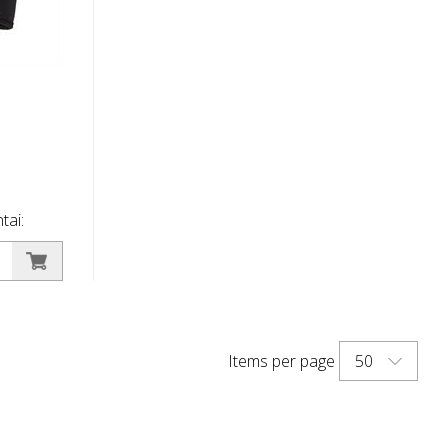
tai:
štų
tų galų,
 ant
inga,
50
Items per page
malus
 -
tarp