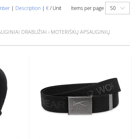
50
mber
|
Description
|
€
/ Unit
Items per page
AUGINIAI DRABUŽIAI
›
MOTERIŠKŲ APSAUGINIŲ