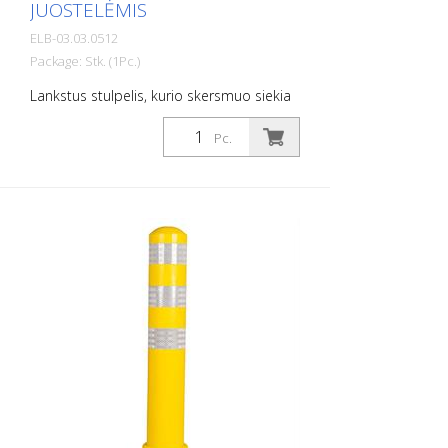
JUOSTELĖMIS
ELB-03.03.0512
Package: Stk. (1Pc.)
Lankstus stulpelis, kurio skersmuo siekia
130 mm, skirtas įvairiausiems naudojimo
atvejams Su baltais plėveliniais atšvaitais
Pc.
ir stiklo karoliukų atšvaitais. Spalva: Žalia
Medžiaga: Plastikas Skersmuo: 130 mm
Tvirtinimo medžiaga: Aliuminio įgrindimo
mova – PZ 1 – įtraukta į komplektą
Lanksčių plastikinių stulpelių privalumai: -
Elastingi, todėl juos galima partrenkti -
Apsaugo transporto priemonę nuo
apgadinimų partrenkimo atveju - Nereikia
remontuoti nei stulpelio, nei transporto
priemonės - Padidina eismo saugumą -
Padeda orientuotis eismo sraute ir
automobilių stovėjimo aikštelėse