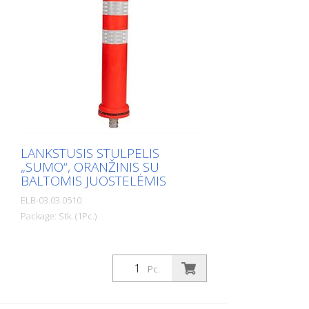
LANKSTUSIS STULPELIS
„SUMO“, ORANŽINIS SU
BALTOMIS JUOSTELĖMIS
ELB-03.03.0510
Package: Stk. (1Pc.)
Pc.