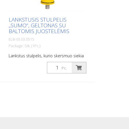
LANKSTUSIS STULPELIS
„SUMO“, GELTONAS SU
BALTOMIS JUOSTELĖMIS
ELB-03.03.0515
Package: Stk. (1Pc.)
Lankstus stulpelis, kurio skersmuo siekia
130 mm, skirtas įvairiausiems naudojimo
atvejams Su baltais plėveliniais atšvaitais
Pc.
ir stiklo karoliukų atšvaitais. Spalva:
Geltona Medžiaga: Plastikas Skersmuo:
130 mm Tvirtinimo detalės: Aliuminio
įtaisas į žemę – PZ 1 – įtrauktas į
komplektą Lanksčių plastikinių stulpelių
privalumai: - Elastingi, todėl juos galima
partrenkti - Apsaugo transporto
priemonę nuo apgadinimų partrenkimo
atveju - Nereikia remontuoti nei stulpelio,
nei transporto priemonės - Padidina