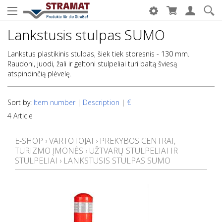
Lankstusis stulpas SUMO
Lankstus plastikinis stulpas, šiek tiek storesnis - 130 mm.
Raudoni, juodi, žali ir geltoni stulpeliai turi baltą šviesą
atspindinčią plėvelę.
Sort by:
Item number
|
Description
|
€
4 Article
E-SHOP
›
VARTOTOJAI
›
PREKYBOS CENTRAI,
TURIZMO ĮMONĖS
›
UŽTVARŲ STULPELIAI IR
STULPELIAI
›
LANKSTUSIS STULPAS SUMO