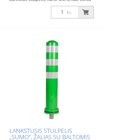
130 mm, skirtas įvairiausiems naudojimo
atvejams Su baltais plėveliniais atšvaitais
Pc.
ir stiklo karoliukų atšvaitais. Spalva: Juoda
Medžiaga: Plastikas Skersmuo: 130 mm
Tvirtinimo medžiaga: Aliuminio įtaisas į
žemę – PZ 1 – įtrauktas į komplektą
Lanksčių plastikinių stulpelių privalumai: -
Elastingi, todėl juos galima partrenkti -
Apsaugo transporto priemonę nuo
sugadinimo partrenkimo atveju - Nereikia
remontuoti nei stulpelio, nei transporto
priemonės - Padidina eismo saugumą -
Padeda orientuotis eismo sraute ir
automobilių stovėjimo aikštelėse
LANKSTUSIS STULPELIS
„SUMO“, ŽALIAS SU BALTOMIS