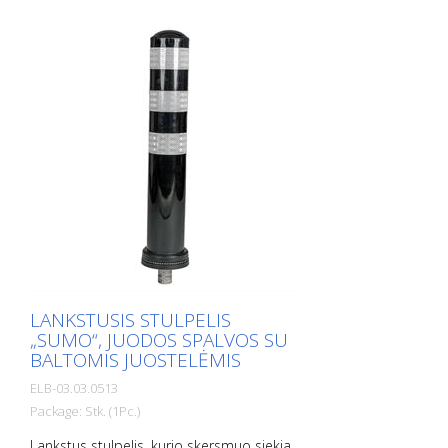
LANKSTUSIS STULPELIS
„SUMO“, JUODOS SPALVOS SU
BALTOMIS JUOSTELĖMIS
ELB-03.03.0513
Package: Stk. (1Pc.)
Lankstus stulpelis, kurio skersmuo siekia