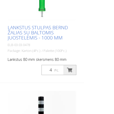
LANKSTUS STULPAS BERND
ŽALIAS SU BALTOMIS
JUOSTELĖMIS - 1000 MM
ELB-03.03.0478
Package: Karton (4Pc.) / Palette (100Pc.)
Lankstus 80 mm skersmens 80 mm
skersmens stulpas, skirtas įvairiems
darbams. Su baltos folijos atšvaitais ir
Pc.
stiklo rutuliukų atšvaitais. Spalva: Žalia
Medžiaga: žalia Plastikas Skersmuo: Žalios
spalvos, 80 mm. Tvirtinimo medžiaga:
aliuminio įžeminimo lizdas - PZ 1- įeina į
komplektą Lanksčių plastikinių stulpelių
privalumai: - Elastiški, todėl lengvai
pasiekiami - Apsaugo nuo transporto
priemonės apgadinimo susidūrimo atveju