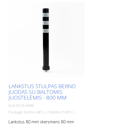
mm Tvirtinimo medžiaga: aliuminio
įžeminimo lizdas - PZ 1- įeina į komplektą
Lanksčių plastikinių stulpelių privalumai: -
Elastiški, todėl lengvai pasiekiami -
Apsaugo nuo transporto priemonės
apgadinimo susidūrimo atveju - Nereikia
remontuoti nei stulpelio, nei transporto
priemonės - Didina eismo saugumą -
Padeda geriau orientuotis kelių eisme ir
automobilių stovėjimo aikštelėse
LANKSTUS STULPAS BERND
JUODAS SU BALTOMIS
JUOSTELĖMIS - 800 MM
ELB-03.03.0488
Package: Karton (4Pc.) / Palette (100Pc.)
Lankstus 80 mm skersmens 80 mm