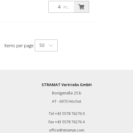
skersmens stulpas, skirtas įvairiems
darbams. Su baltos folijos atšvaitais ir
Pc.
stiklo rutuliukų atšvaitais. Spalva: Spalva:
juoda Medžiaga: juoda: Medžiaga:
plastikas Skersmuo: Vidinis skersmuo: 80
mm Tvirtinimo medžiaga: aliuminio
įžeminimo lizdas - PZ 1- įeina į komplektą
Lanksčių plastikinių stulpelių privalumai: -
50
Items per page
Elastiški, todėl lengvai pasiekiami -
Apsaugo nuo transporto priemonės
apgadinimo susidūrimo atveju - Nereikia
remontuoti nei stulpelio, nei transporto
priemonės - Didina eismo saugumą -
Padeda geriau orientuotis kelių eisme ir
automobilių stovėjimo aikštelėse
STRAMAT Vertriebs GmbH
Bonigstraße 25 b
AT - 6973 Höchst
Tel +43 5578 76276 0
Fax +43 5578 76276 4
office@stramat.com