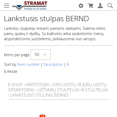
Lankstusis stulpas BERND
Lankstūs stulpeliai, tinkami įvairiems darbams. Galima rinktis
įvairių spalvų ir dydžių. Su baltomis arba spalvotomis šviesą
atspindinčiomis juostelėmis, priklausomai nuo versijos.
50
Items per page
Sort by:
Item number
|
Description
|
€
6 Article
E-SHOP
›
VARTOTOJAI
›
ORO UOSTŲ IR JŪRŲ UOSTŲ
OPERATORIAI
›
UŽTVARŲ STULPELIAI IR STULPELIAI
›
LANKSTUSIS STULPAS BERND