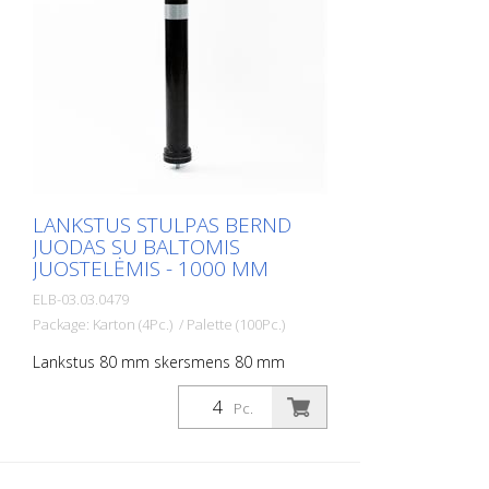
- Nereikia remontuoti nei stulpelio, nei
transporto priemonės - Didina eismo
saugumą - Padeda geriau orientuotis kelių
eisme ir automobilių stovėjimo aikštelėse
LANKSTUS STULPAS BERND
JUODAS SU BALTOMIS
JUOSTELĖMIS - 1000 MM
ELB-03.03.0479
Package: Karton (4Pc.) / Palette (100Pc.)
Lankstus 80 mm skersmens 80 mm
skersmens stulpas, skirtas įvairiems
darbams. Su baltos folijos atšvaitais ir
Pc.
stiklo rutuliukų atšvaitais. Spalva: Spalva:
juoda Medžiaga: juoda: Medžiaga:
plastikas Skersmuo: Vidinis skersmuo: 80