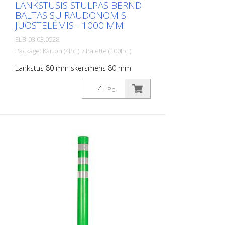
LANKSTUSIS STULPAS BERND
BALTAS SU RAUDONOMIS
JUOSTELĖMIS - 1000 MM
ELB-03.03.0528
Package: Karton (4Pc.) / Palette (100Pc.)
Lankstus 80 mm skersmens 80 mm
skersmens stulpas, skirtas įvairiems
darbams. Su raudonos folijos atšvaitais ir
Pc.
stiklo karoliukų atšvaitais. Spalva: Balta
Medžiaga: balta: Medžiaga: plastikas
Skersmuo: Balta: 80 mm Tvirtinimo
medžiaga: aliuminio įžeminimo lizdas - PZ
1- įeina į komplektą Lanksčių plastikinių
stulpelių privalumai: - Elastiški, todėl
lengvai pasiekiami - Apsaugo nuo
transporto priemonės apgadinimo
susidūrimo atveju - Nereikia remontuoti
nei stulpelio, nei transporto priemonės -
Didina eismo saugumą - Padeda geriau
orientuotis kelių eisme ir automobilių
stovėjimo aikštelėse