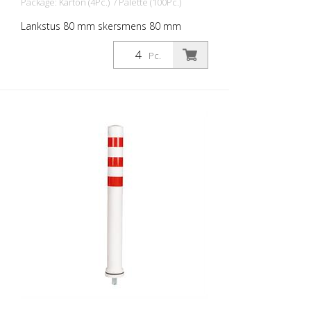
Package: Karton (4Pc.) / Palette (100Pc.)
Lankstus 80 mm skersmens 80 mm
skersmens stulpas, skirtas įvairiems
darbams. Su mėlynos spalvos folijos
Pc.
atšvaitais ir stiklo karoliukų atšvaitais.
Spalva: Balta Medžiaga: balta: Medžiaga:
plastikas Skersmuo: Balta: 80 mm
Tvirtinimo medžiaga: aliuminio įžeminimo
lizdas - PZ 1- įeina į komplektą Lanksčių
plastikinių stulpelių privalumai: - Elastiški,
todėl lengvai pasiekiami - Apsaugo nuo
transporto priemonės apgadinimo
susidūrimo atveju - Nereikia remontuoti
nei stulpelio, nei transporto priemonės -
Didina eismo saugumą - Padeda geriau
orientuotis kelių eisme ir automobilių
stovėjimo aikštelėse