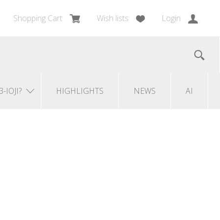
Shopping Cart
Wish lists
Login
3-IOJI?
HIGHLIGHTS
NEWS
AI