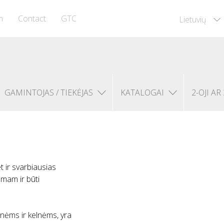
m
Contact
GTC
Lietuvių
GAMINTOJAS / TIEKĖJAS
KATALOGAI
2-OJI AR 
 ir svarbiausias
omam ir būti
ėms ir kelnėms, yra