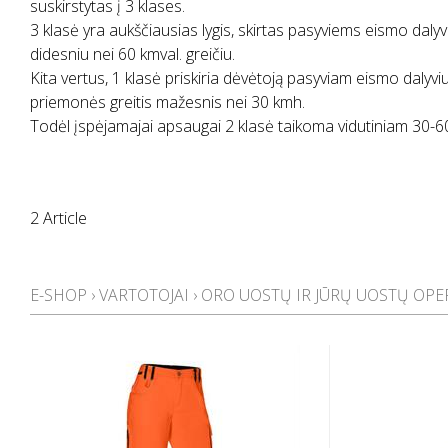
suskirstytas į 3 klases.
3 klasė yra aukščiausias lygis, skirtas pasyviems eismo daly
didesniu nei 60 kmval. greičiu.
Kita vertus, 1 klasė priskiria dėvėtoją pasyviam eismo dalyviu
priemonės greitis mažesnis nei 30 kmh.
Todėl įspėjamajai apsaugai 2 klasė taikoma vidutiniam 30-60
2 Article
E-SHOP
›
VARTOTOJAI
›
ORO UOSTŲ IR JŪRŲ UOSTŲ OPE