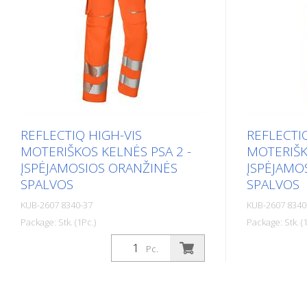
REFLECTIQ HIGH-VIS
REFLECTI
MOTERIŠKOS KELNĖS PSA 2 -
MOTERIŠK
ĮSPĖJAMOSIOS ORANŽINĖS
ĮSPĖJAMO
SPALVOS
SPALVOS
KUB-2607 8340-37
KUB-2607 8340
Package: Stk. (1Pc.)
Package: Stk. (1
Dizainas - Priderintas pjūvis - Juodos
Dizainas - Pr
Pc.
spalvos ruožas - Šviesą atspindintys
spalvos ruož
elementai: šviesą atspindinti emblema
elementai: š
kelių srityje. Segmentinė ir per visą ilgį
kelių srityje.