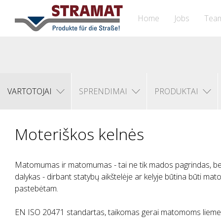
Home
Jobs
Tea
VARTOTOJAI
SPRENDIMAI
PRODUKTAI
Moteriškos kelnės
Matomumas ir matomumas - tai ne tik mados pagrindas, bet
dalykas - dirbant statybų aikštelėje ar kelyje būtina būti mat
pastebėtam.
EN ISO 20471 standartas, taikomas gerai matomoms liemen