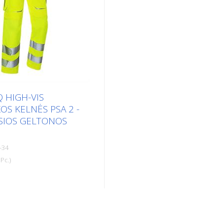
Q HIGH-VIS
OS KELNĖS PSA 2 -
SIOS GELTONOS
-34
Pc.)
iderintas pjūvis - Juodos
as - Šviesą atspindintys
viesą atspindinti emblema
 Segmentinė ir per visą ilgį