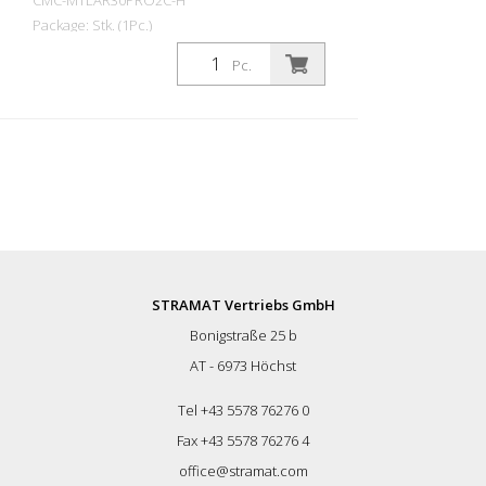
CMC-MTLAR30PRO2C-H
Package: Stk. (1Pc.)
2 spalvų rankinis kelių ženklinimo
Pc.
aparatas. Žymėti plačias linijas viena
spalva arba žymėti dvi linijas skirtingais
atspalviais vienu metu. Taip pat idealiai
tinka purkšti plastiką santykiu 1:1
(atkreipkite dėmesį į specialų 1:1
pistoletą) Įrengti 2 diafragminiai siurbliai.
Benzininis variklis: - Honda modelis - Galia
6 AG - Rankinis starteris Rankomis
valdoma mašina: AR 30 Pro taip pat
galima komplektuoti su HMC arba HMC-C
- hidrauline pavara. (Žr. šiuos straipsnius)
STRAMAT Vertriebs GmbH
Stovėjimo stabdys ant galinio rato
Bonigstraße 25 b
Reguliuojamas priekinis ratas, žymėti
siaurus spindulius. Dirbant jį galima
AT - 6973 Höchst
užrakinti arba atrakinti ant vairo esančia
svirtimi. Vairavimo kietumą galima
Tel +43 5578 76276 0
reguliuoti atskiru reguliatoriumi
Fax +43 5578 76276 4
Teleskopinis skydelis lengvai pradiniam
office@stramat.com
žymėjimui arba tiksliam esamų linijų