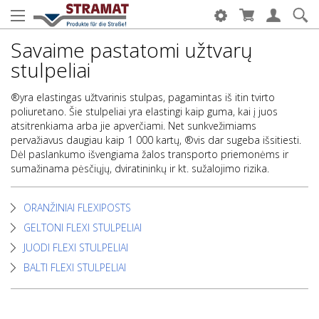
Savaime pastatomi užtvarų
stulpeliai
®yra elastingas užtvarinis stulpas, pagamintas iš itin tvirto
poliuretano. Šie stulpeliai yra elastingi kaip guma, kai į juos
atsitrenkiama arba jie apverčiami. Net sunkvežimiams
pervažiavus daugiau kaip 1 000 kartų, ®vis dar sugeba išsitiesti.
Dėl paslankumo išvengiama žalos transporto priemonėms ir
sumažinama pėsčiųjų, dviratininkų ir kt. sužalojimo rizika.
ORANŽINIAI FLEXIPOSTS
GELTONI FLEXI STULPELIAI
JUODI FLEXI STULPELIAI
BALTI FLEXI STULPELIAI