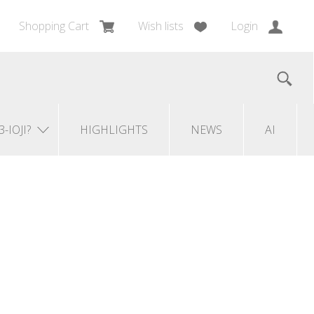
Shopping Cart
Wish lists
Login
3-IOJI?
HIGHLIGHTS
NEWS
AI