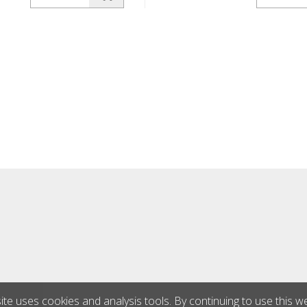
ti dieną, su raudonu
skirta naudoti dieną, su raud
niu įspėjamuoju trikampiu.
fluorescenciniu įspėjamuoju t
pazonas iki -35 laipsnių
Darbinis diapazonas iki -35 la
Celsijaus.
ite uses cookies and analysis tools. By continuing to use this w