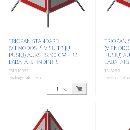
TRIOPAN STANDARD
TRIOPAN 
(VIENODOS IŠ VISŲ TRIJŲ
(VIENODOS
PUSIŲ) AUKŠTIS: 90 CM - R2
PUSIŲ) AU
LABAI ATSPINDINTIS
LABAI ATS
TRI-310.357
TRI-325.511
Package: Stk. (1Pc.)
Package: Stk. (1
Apdaila: R2 - labai atspindinti Aukštis:
Apdaila: R2 -
Pc.
90 cm Visose lankstymo signalo
60 cm Visos
pusėse yra tas pats spausdinimas.
pusėse yra 
Versija su visiškai atspindinčiu fonu ir
Versija su vi
skaidriu signaliniu raudonu
skaidriu sig
įspėjamuoju trikampiu, kad būtų
įspėjamuoju 