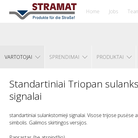
Home
Jobs
Tea
VARTOTOJAI
SPRENDIMAI
PRODUKTAI
Standartiniai Triopan sulanks
signalai
standartiniai sulankstomieji signalai. Visose trijose pusėse
simbolis. Galimos skirtingos versijos.
Paprastas (be atspindžio)