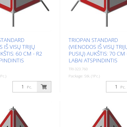
STANDARD
TRIOPAN STANDARD
 IŠ VISŲ TRIJŲ
(VIENODOS IŠ VISŲ TRIJ
KŠTIS: 60 CM - R2
PUSIŲ) AUKŠTIS: 70 CM 
PINDINTIS
LABAI ATSPINDINTIS
TRI-323.760
Pc.)
Package: Stk. (1Pc.)
 labai atspindinti Aukštis:
Apdaila: R2 - labai atspindinti 
Pc.
Pc.
e lankstymo signalo
70 cm Visose lankstymo sign
tas pats spausdinimas.
pusėse yra tas pats spausdi
siškai atspindinčiu fonu ir
Versija su visiškai atspindinčiu
naliniu raudonu
skaidriu signaliniu raudonu
trikampiu, kad būtų
įspėjamuoju trikampiu, kad b