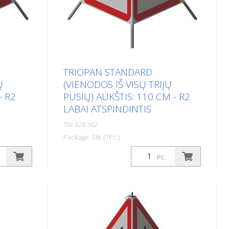
TRIOPAN STANDARD
Ų
(VIENODOS IŠ VISŲ TRIJŲ
- R2
PUSIŲ) AUKŠTIS: 110 CM - R2
LABAI ATSPINDINTIS
TRI-328.562
Package: Stk. (1Pc.)
Aukštis:
Apdaila: R2 - labai atspindinti Aukštis:
Pc.
alo
110 cm Visose lankstymo signalo
nimas.
pusėse yra tas pats spausdinimas.
 fonu ir
Versija su visiškai atspindinčiu fonu ir
skaidriu signaliniu raudonu
ūtų
įspėjamuoju trikampiu, kad būtų