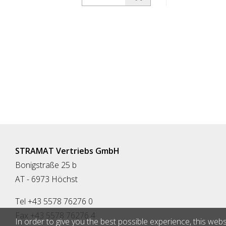
skirta naudoti dieną, su raudonu
skirta naudo
fluorescenciniu įspėjamuoju trikampiu.
fluorescenci
Darbinis diapazonas iki -35 laipsnių
Darbinis dia
Celsijaus.
Celsijaus.
STRAMAT Vertriebs GmbH
Bonigstraße 25 b
AT - 6973 Höchst
Tel +43 5578 76276 0
Fax +43 5578 76276 4
In order to give you the best possible experience, this webs