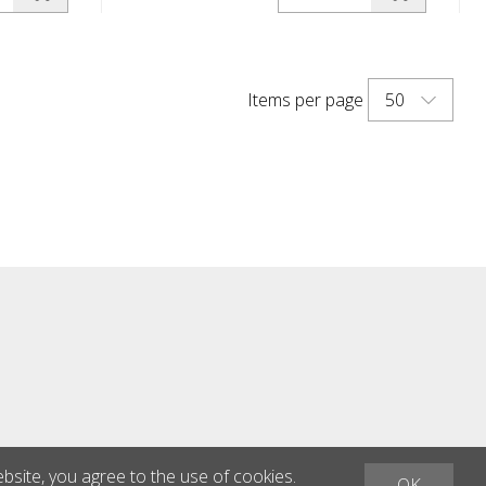
onu
skirta naudoti dieną, su raudonu
rikampiu.
fluorescenciniu įspėjamuoju trikampiu.
ipsnių
Darbinis diapazonas iki -35 laipsnių
50
Items per page
Celsijaus.
ebsite, you agree to the use of cookies.
OK