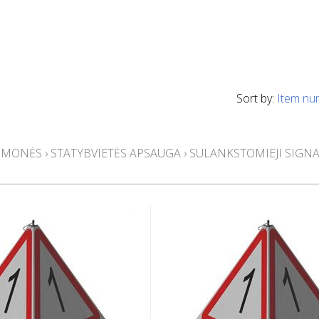
Sort by:
Item nu
 ĮMONĖS
›
STATYBVIETĖS APSAUGA
›
SULANKSTOMIEJI SIGNA