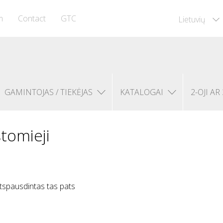
m
Contact
GTC
Lietuvių
GAMINTOJAS / TIEKĖJAS
KATALOGAI
2-OJI AR 
tomieji
 atspausdintas tas pats