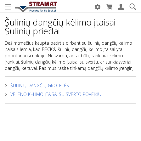
Šulinių dangčių kėlimo įtaisai
Šulinių priedai
Dešimtmečius kaupta patirtis dirbant su šulinių dangčių kėlimo
įtaisais lemia, kad BECK® šulinių dangčių kėlimo įtaisai yra
populiariausi rinkoje. Nesvarbu, ar tai būtų rankiniai kėlimo
įrankiai, šulinių dangčių kėlimo įtaisai su svertu, ar sunkiasvoriai
dangčių keltuvai. Pas mus rasite tinkamą dangčių kėlimo įrenginį.
ŠULINIŲ DANGČIŲ GROTELĖS
VELENO KĖLIMO ĮTAISAI SU SVERTO POVEIKIU