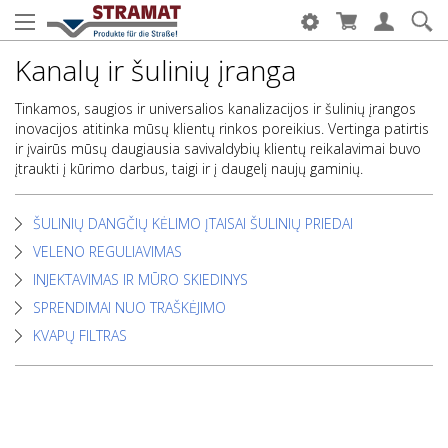
Kanalų ir šulinių įranga
Tinkamos, saugios ir universalios kanalizacijos ir šulinių įrangos
inovacijos atitinka mūsų klientų rinkos poreikius. Vertinga patirtis
ir įvairūs mūsų daugiausia savivaldybių klientų reikalavimai buvo
įtraukti į kūrimo darbus, taigi ir į daugelį naujų gaminių.
ŠULINIŲ DANGČIŲ KĖLIMO ĮTAISAI ŠULINIŲ PRIEDAI
VELENO REGULIAVIMAS
INJEKTAVIMAS IR MŪRO SKIEDINYS
SPRENDIMAI NUO TRAŠKĖJIMO
KVAPŲ FILTRAS