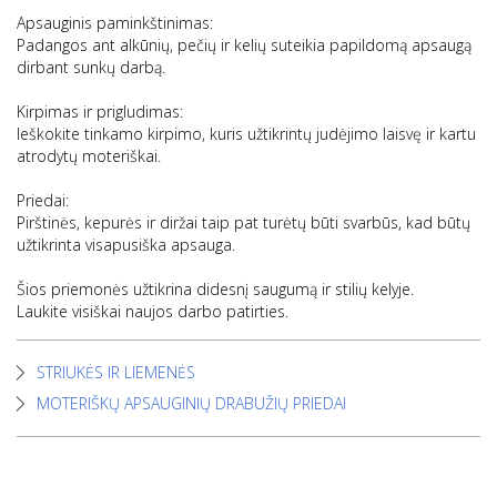
Apsauginis paminkštinimas:
Padangos ant alkūnių, pečių ir kelių suteikia papildomą apsaugą
dirbant sunkų darbą.
Kirpimas ir prigludimas:
Ieškokite tinkamo kirpimo, kuris užtikrintų judėjimo laisvę ir kartu
atrodytų moteriškai.
Priedai:
Pirštinės, kepurės ir diržai taip pat turėtų būti svarbūs, kad būtų
užtikrinta visapusiška apsauga.
Šios priemonės užtikrina didesnį saugumą ir stilių kelyje.
Laukite visiškai naujos darbo patirties.
STRIUKĖS IR LIEMENĖS
MOTERIŠKŲ APSAUGINIŲ DRABUŽIŲ PRIEDAI