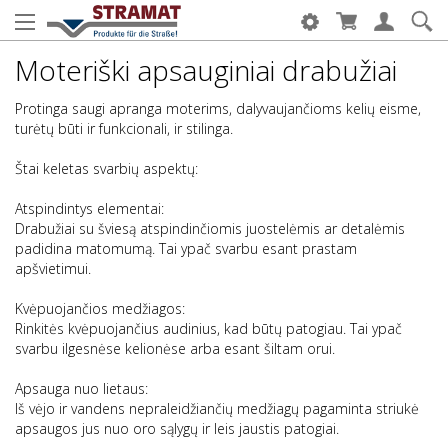
Moteriški apsauginiai drabužiai
Protinga saugi apranga moterims, dalyvaujančioms kelių eisme,
turėtų būti ir funkcionali, ir stilinga.
Štai keletas svarbių aspektų:
Atspindintys elementai:
Drabužiai su šviesą atspindinčiomis juostelėmis ar detalėmis
padidina matomumą. Tai ypač svarbu esant prastam
apšvietimui.
Kvėpuojančios medžiagos:
Rinkitės kvėpuojančius audinius, kad būtų patogiau. Tai ypač
svarbu ilgesnėse kelionėse arba esant šiltam orui.
Apsauga nuo lietaus:
Iš vėjo ir vandens nepraleidžiančių medžiagų pagaminta striukė
apsaugos jus nuo oro sąlygų ir leis jaustis patogiai.