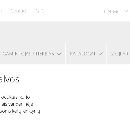
m
Contact
GTC
Lietuvių
GAMINTOJAS / TIEKĖJAS
KATALOGAI
2-OJI AR 
alvos
roduktas, kurio
čiais vandeninėje
asoms kelių lenktynių