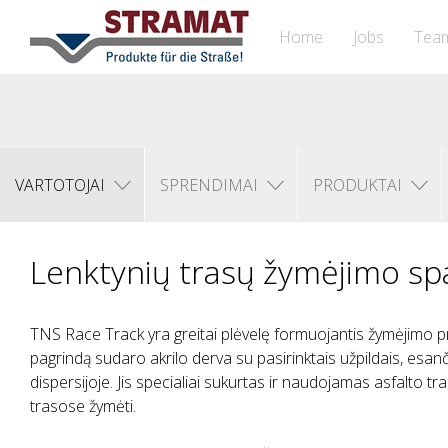
Home
Jobs
Tea
VARTOTOJAI
SPRENDIMAI
PRODUKTAI
Lenktynių trasų žymėjimo sp
TNS Race Track yra greitai plėvelę formuojantis žymėjimo p
pagrindą sudaro akrilo derva su pasirinktais užpildais, esan
dispersijoje. Jis specialiai sukurtas ir naudojamas asfalto tr
trasose žymėti.