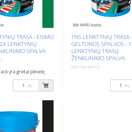
TYNIŲ TRASA - EISMO
TNS LENKTYNIŲ TRASA 
024 LENKTYNIŲ
GELTONOS SPALVOS - 
NKLINIMO SPALVA
LENKTYNIŲ TRASŲ
ŽENKLINIMO SPALVA
22
MAP-6ML496122
ck yra greitai plėvelę
s žymėjimo produktas,
TNS Race Track yra greitai pl
dą sudaro akrilo derva su
formuojantis žymėjimo produ
Pc.
Pc.
užpildais, esančiais
kurio pagrindą sudaro akrilo 
ispersijoje. Jis specialiai
pasirinktais užpildais, esančia
naudojamas asfalto
vandeninėje dispersijoje. Jis s
ų lenktynių trasose žymėti.
sukurtas ir naudojamas asfal
s sudėties rinktinių
trasoms kelių lenktynių traso
 Race Track galima
Dėl specialios sudėties rinkti