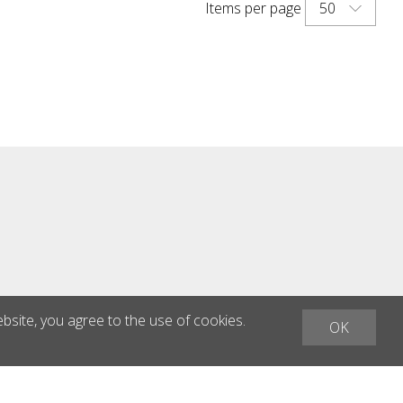
50
Items per page
ybių ir
didelio atsparumo potencialiai
i
žalingoms dangai medžiagoms
ms
(pavyzdžiui, apledėjimo druskoms,
koms,
alyvai, benzinui ir kt.) TNS Race Track
ce Track
taip pat yra puikus sprendimas
as
dideliems plotams, kuriuos reikia
ikia
reguliariai apdoroti, kad nesusidarytų
sidarytų
ledas, ir (arba) įprastai valyti, padengti.
 padengti.
Kitos spalvos ir specialios spalvos
alvos
pagal pageidavimą!
ebsite, you agree to the use of cookies.
OK
h