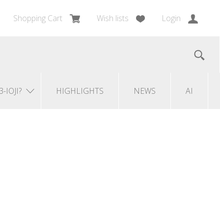
Shopping Cart
Wish lists
Login
3-IOJI?
HIGHLIGHTS
NEWS
AI