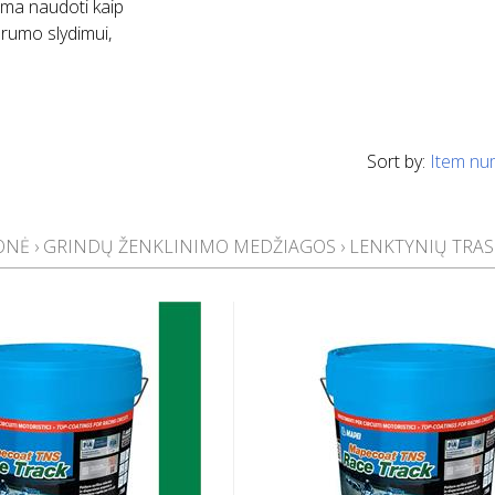
lima naudoti kaip
arumo slydimui,
Sort by:
Item nu
MONĖ
›
GRINDŲ ŽENKLINIMO MEDŽIAGOS
›
LENKTYNIŲ TRAS