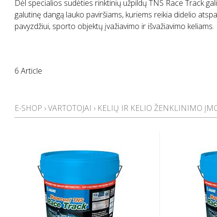
Dėl specialios sudėties rinktinių užpildų TNS Race Track ga
galutinę dangą lauko paviršiams, kuriems reikia didelio atsp
pavyzdžiui, sporto objektų įvažiavimo ir išvažiavimo keliams.
6 Article
E-SHOP
›
VARTOTOJAI
›
KELIŲ IR KELIO ŽENKLINIMO Į