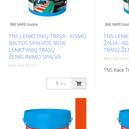
TNS LENKTYNIŲ TRASA - EISMO
TNS LENK
BALTOS SPALVOS 9016
ŽALIA - 6
LENKTYNIŲ TRASŲ
TRASŲ ŽE
ŽENKLINIMO SPALVA
MAP-6ML4969
MAP-6ML497222
TNS Race Tra
TNS Race Track yra greitai plėvelę
formuojanti
formuojantis žymėjimo produktas,
kurio pagrin
Pc.
kurio pagrindą sudaro akrilo derva su
pasirinktais 
pasirinktais užpildais, esančiais
vandeninėje d
vandeninėje dispersijoje. Jis specialiai
sukurtas ir 
sukurtas ir naudojamas asfalto
trasoms keli
trasoms kelių lenktynių trasose žymėti.
Dėl specialio
Dėl specialios sudėties rinktinių
užpildų TNS