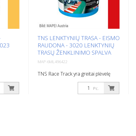
-
TNS LENKTYNIŲ TRASA - EISMO
1023
RAUDONA - 3020 LENKTYNIŲ
TRASŲ ŽENKLINIMO SPALVA
MAP-6ML496422
TNS Race Track yra greitai plėvelę
ėvelę
formuojantis žymėjimo produktas,
ktas,
kurio pagrindą sudaro akrilo derva su
Pc.
derva su
pasirinktais užpildais, esančiais
is
vandeninėje dispersijoje. Jis specialiai
pecialiai
sukurtas ir naudojamas asfalto
to
trasoms kelių lenktynių trasose žymėti.
se žymėti.
Dėl specialios sudėties rinktinių
nių
užpildų TNS Race Track galima