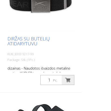
DIRŽAS SU BUTELIŲ
ATIDARYTUVU
KUB_8303 9217-99
Package: Stk. (1Pc.)
dizainas - Naudotos išvaizdos metalinė
sagtis - KÜBLER įspaudas ant diržo
sagties ir diržo juostos Funkcija - Sagtis su
Pc.
integruotu butelių atidarytuvu - Drabužio
dirželis su dideliu tempimo kiekiu, kad
būtų maksimaliai patogus ir puikiai
priglustų - Bendras ilgis: 135 cm -
Reguliuojamas pagal individualų ilgį