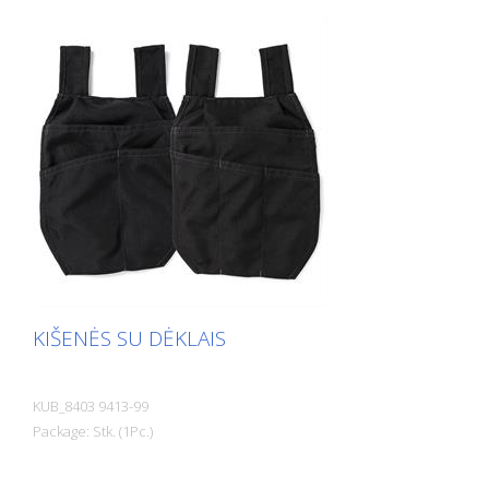
KIŠENĖS SU DĖKLAIS
KUB_8403 9413-99
Package: Stk. (1Pc.)