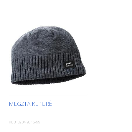
dirželis su dideliu tempimo kiekiu, kad
būtų maksimaliai patogus ir puikiai
priglustų - Bendras ilgis: 135 cm -
Reguliuojamas pagal individualų ilgį
MEGZTA KEPURĖ
KUB_8204 9315-99