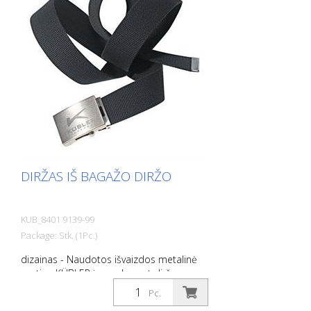
DIRŽAS IŠ BAGAŽO DIRŽO
KUB_8401 9139-99
Package: Stk. (1Pc.)
dizainas - Naudotos išvaizdos metalinė
sagtis - KÜBLER įspaudas ant diržo
sagties ir diržo juostos Funkcija - Sagtis su
Pc.
integruotu butelių atidarytuvu - Drabužio