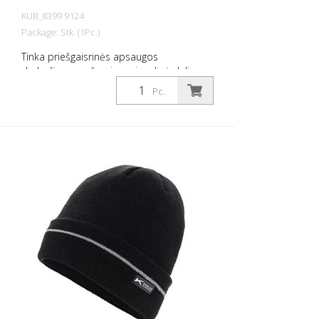
KUB_8399 9124
Package: Stk. (1Pc.)
Tinka priešgaisrinės apsaugos
drabužiams - užsegimas ir galinė dalis
pagaminti iš poliamido 6,6 - atsparus
Pc.
liepsnai - Plotis: 38 mm - Elastingumas
dėl mechaninio tempimo - Išbandyta
pagal EN ISO 15797