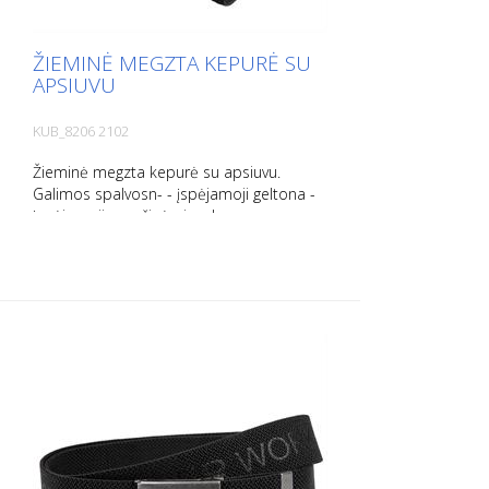
ŽIEMINĖ MEGZTA KEPURĖ SU
APSIUVU
KUB_8206 2102
Žieminė megzta kepurė su apsiuvu.
Galimos spalvosn- - įspėjamoji geltona -
įspėjamoji oranžinė - juoda