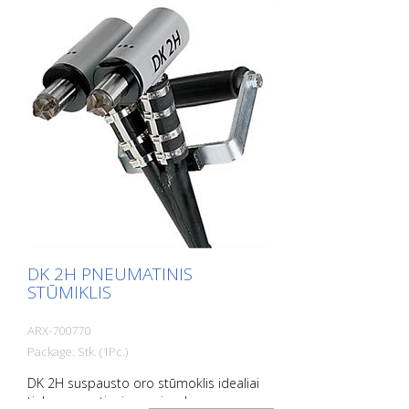
maks. Ryšys: G 3/8 colio
DK 2H PNEUMATINIS
STŪMIKLIS
ARX-700770
Package: Stk. (1Pc.)
DK 2H suspausto oro stūmoklis idealiai
tinka cementinei masei, nelygumams,