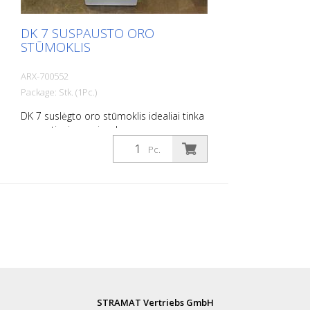
DK 7 SUSPAUSTO ORO
STŪMOKLIS
ARX-700552
Package: Stk. (1Pc.)
DK 7 suslėgto oro stūmoklis idealiai tinka
cementinei masei, nelygumams,
inkrustacijoms, apnašoms, dažams,
Pc.
nuosėdoms ir rūdims nuvalyti, šiurkštumui
pašalinti ir pan. Svoris: 47 kg (104 svarai)
Oro sąnaudos: 1120 L/min. (39,0 cfm)
Matmenys: 950 x 350 x 950 mm (37 x 14 x
37 col.) Oro slėgis: 100 psi (7 barų) maks.
Ryšys: G 1 greitoji jungtis
STRAMAT Vertriebs GmbH