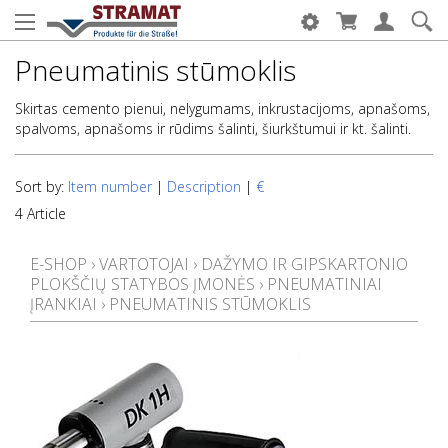
Pneumatinis stūmoklis
Skirtas cemento pienui, nelygumams, inkrustacijoms, apnašoms,
spalvoms, apnašoms ir rūdims šalinti, šiurkštumui ir kt. šalinti.
Sort by:
Item number
|
Description
|
€
4 Article
E-SHOP
›
VARTOTOJAI
›
DAŽYMO IR GIPSKARTONIO
PLOKŠČIŲ STATYBOS ĮMONĖS
›
PNEUMATINIAI
ĮRANKIAI
›
PNEUMATINIS STŪMOKLIS