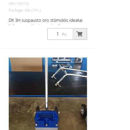
ARX-700772
Package: Stk. (1Pc.)
DK 3H suspausto oro stūmoklis idealiai
tinka cementinei masei, nelygumams,
inkrustacijoms, apnašoms, dažams,
Pc.
apnašoms ir rūdims nuvalyti, šiurkštinti ir
pan. Svoris: 6,2 kg (13,7 svarų) Oro
sąnaudos: 480 L/min. (17,0 cfm) Ilgis: 640
mm (25 col.) Oro slėgis: 100 psi (7 barų)
maks. Ryšys: G 3/8 colio