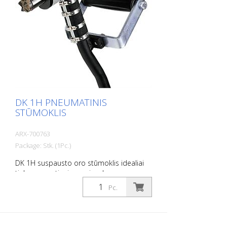
DK 1H PNEUMATINIS
STŪMOKLIS
ARX-700763
Package: Stk. (1Pc.)
DK 1H suspausto oro stūmoklis idealiai
tinka cementinei masei, nelygumams,
inkrustacijoms, apnašoms, dažams,
Pc.
nuosėdoms ir rūdims nuvalyti, šiurkštinti ir
pan. Svoris: 3,1 kg (6,8 svarų) Oro
sąnaudos: 160 L/min. (5,7 cfm) Ilgis: 620
mm (24 col.) Oro slėgis: 100 psi (7 barų)