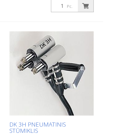
inkrustacijoms, apnašoms, dažams,
Pc.
apnašoms ir rūdims nuvalyti, šiurkštinti ir
pan. Svoris: 4,9 kg (9,9 svarų) Oro
sąnaudos: 320 l/min. (11,3 cfm) Ilgis: 620
mm (24 col.) Oro slėgis: 100 psi (7 barų)
maks. Ryšys: G 3/8 colio
DK 3H PNEUMATINIS
STŪMIKLIS