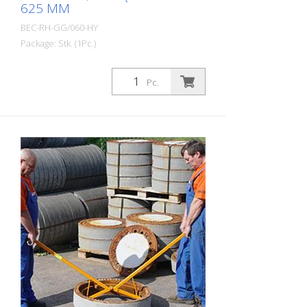
625 MM
BEC-RH-GG/060-HY
Package: Stk. (1Pc.)
Nauji patentuoti trys dvigubi kaltai
užtikrina didesnį kontaktinį paviršių ir taip
Pc.
paskirsto tempimo apkrovą. Kaltus galima
lengvai įspausti po veleno rėmu, o
hidraulinė sistema yra viršuje. Techniniai
duomenys: Aukštis: 950 mm Plotis: 1100
mm Kėlimo aukštis: 350 mm Svoris: apie
105 kg Atraminio rėmo Ø viduje: 800 mm
Traukos jėga: apie 30 tonų Specialiosios
savybės: - neardomas darbas su dvigubu
kaltu - be laužtuvo - hidrauliniai platinimo
kaltai - paprastas valdymas - 3 dvigubi
pjovimo įrankiai užtikrina švelnų veleno
ištraukimą - Greitas veleno suėmimas -
Kėlimas ir nuleidimas milimetro tikslumu -
Mažas svoris - Didelis kėlimo aukštis -
Velenus galima visiškai ištraukti -
Integruotas vežimėlis - galingas ir