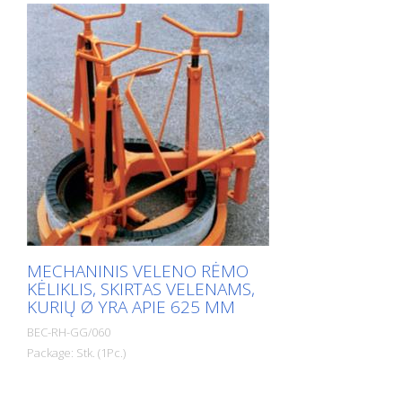
MECHANINIS VELENO RĖMO
KĖLIKLIS, SKIRTAS VELENAMS,
KURIŲ Ø YRA APIE 625 MM
BEC-RH-GG/060
Package: Stk. (1Pc.)