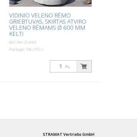
nebrangus
VIDINIO VELENO RĖMO
GRIEBTUVAS, SKIRTAS ATVIRO
VELENO RĖMAMS Ø 600 MM
KELTI
BEC-RH-ZU/HG
Package: Stk. (1Pc.)
Idealus įrankis šulinių rėmams ir
kompensaciniams žiedams patogiai nešti
Pc.
ir perkelti. Rėmo griebtuvas leidžia
paprastai ir saugiau transportuoti ir kloti
šulinių dangčius pagal standartą EN 124.
Privalumai: - Taupo vietą, telpa bet kurioje
transporto priemonėje. - Tvirta, bet lengva
konstrukcija. - Lengvai įdedamas į šulinių
rėmus. - Laipsniškas įtempimas -
Sulankstomas, kad būtų lengva
transportuoti - Universalus naudojimas -
Neslystantis dydis: tinka visiems
įprastiems BEGU dangčiams.
STRAMAT Vertriebs GmbH