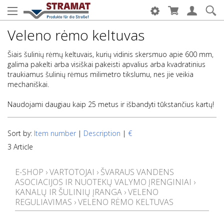
Veleno rėmo keltuvas
Šiais šulinių rėmų keltuvais, kurių vidinis skersmuo apie 600 mm,
galima pakelti arba visiškai pakeisti apvalius arba kvadratinius
traukiamus šulinių rėmus milimetro tikslumu, nes jie veikia
mechaniškai.
Naudojami daugiau kaip 25 metus ir išbandyti tūkstančius kartų!
Sort by:
Item number
|
Description
|
€
3 Article
E-SHOP
›
VARTOTOJAI
›
ŠVARAUS VANDENS
ASOCIACIJOS IR NUOTEKŲ VALYMO ĮRENGINIAI
›
KANALŲ IR ŠULINIŲ ĮRANGA
›
VELENO
REGULIAVIMAS
›
VELENO RĖMO KELTUVAS