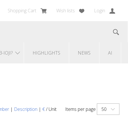
Shopping Cart
Wish lists
Login
3-IOJI?
HIGHLIGHTS
NEWS
AI
50
mber
|
Description
|
€
/ Unit
Items per page