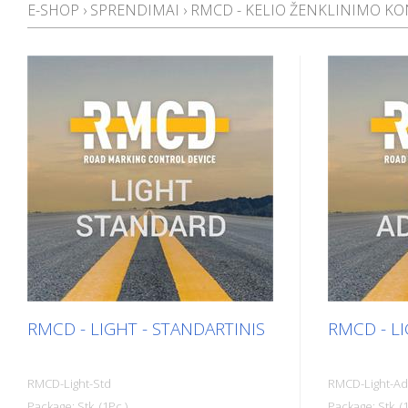
E-SHOP
›
SPRENDIMAI
›
RMCD - KELIO ŽENKLINIMO KO
RMCD - LIGHT - STANDARTINIS
RMCD - L
RMCD-Light-Std
RMCD-Light-Ad
Package: Stk. (1Pc.)
Package: Stk. (1