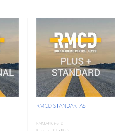
RMCD STANDARTAS
RMCD-Plus-STD
Package: Stk. (1Pc.)