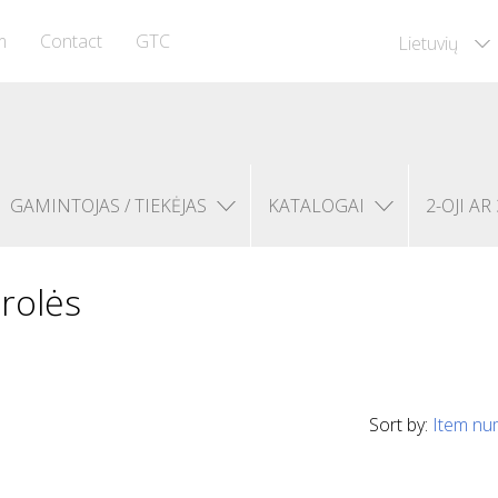
m
Contact
GTC
Lietuvių
GAMINTOJAS / TIEKĖJAS
KATALOGAI
2-OJI AR 
rolės
Sort by:
Item nu