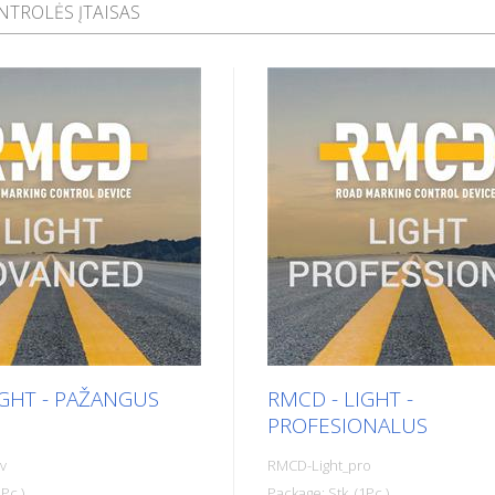
NTROLĖS ĮTAISAS
IGHT - PAŽANGUS
RMCD - LIGHT -
PROFESIONALUS
v
RMCD-Light_pro
Pc.)
Package: Stk. (1Pc.)