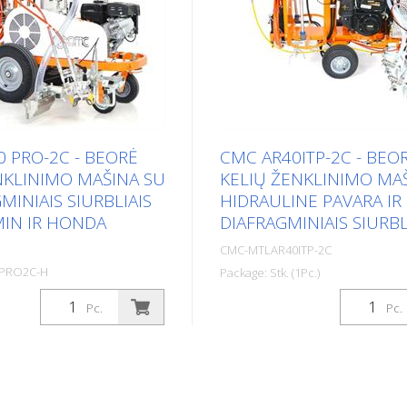
0 PRO-2C - BEORĖ
CMC AR40ITP-2C - BEO
NKLINIMO MAŠINA SU
KELIŲ ŽENKLINIMO MA
MINIAIS SIURBLIAIS
HIDRAULINE PAVARA IR
MIN IR HONDA
DIAFRAGMINIAIS SIURBL
CMC-MTLAR40ITP-2C
PRO2C-H
Package: Stk. (1Pc.)
Pc.)
Savaeigė beorė kelių ženklin
Pc.
Pc.
inis kelių ženklinimo
mašina su hidrauline pavara. I
ėti plačias linijas viena
tinka ženklinimo darbams
ymėti dvi linijas skirtingais
savivaldybėse ir miestuose a
ienu metu. Taip pat idealiai
didesnėse automobilių stovė