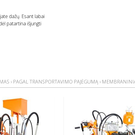
jate dažų. Esant labai
ėl patartina išjungti
IMAS
›
PAGAL TRANSPORTAVIMO PAJĖGUMĄ
›
MEMBRANINIAI