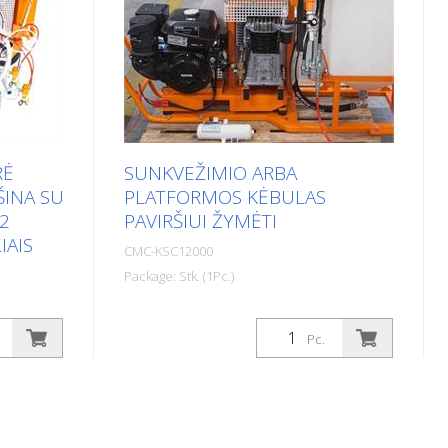
RĖ
SUNKVEŽIMIO ARBA
ŠINA SU
PLATFORMOS KĖBULAS
 2
PAVIRŠIUI ŽYMĖTI
IAIS
CMC-KSC12000
Package: Stk. (1Pc.)
KSC12000 turi 100 kartų patikrintą
imo
CMC beorį diafragminį siurblį. Jis
Pc.
dealiai
idealiai tinka tokioms sritims, kaip
apsauginiai takai, stop juostos ar
rba
simboliai, žymėti. Dėl savo
jimo
kompaktiškų matmenų ženklinimo