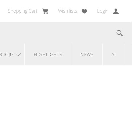
Shopping Cart
Wish lists
Login
3-IOJI?
HIGHLIGHTS
NEWS
AI