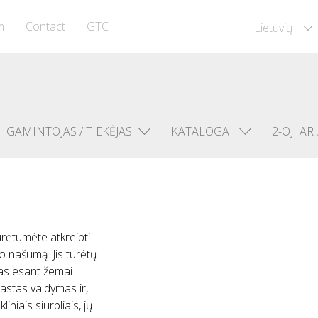
m
Contact
GTC
Lietuvių
GAMINTOJAS / TIEKĖJAS
KATALOGAI
2-OJI AR 
urėtumėte atkreipti
o našumą. Jis turėtų
gas esant žemai
rastas valdymas ir,
niais siurbliais, jų