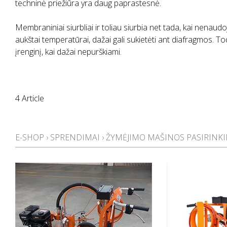
techninė priežiūra yra daug paprastesnė.
Membraniniai siurbliai ir toliau siurbia net tada, kai nenaudo
aukštai temperatūrai, dažai gali sukietėti ant diafragmos. Tod
įrenginį, kai dažai nepurškiami.
4 Article
E-SHOP
›
SPRENDIMAI
›
ŽYMĖJIMO MAŠINOS PASIRINK