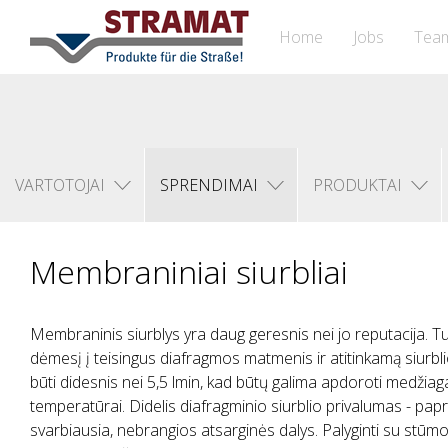
Home
Jobs
Tea
VARTOTOJAI
SPRENDIMAI
PRODUKTAI
Membraniniai siurbliai
Membraninis siurblys yra daug geresnis nei jo reputacija. T
dėmesį į teisingus diafragmos matmenis ir atitinkamą siurbli
būti didesnis nei 5,5 lmin, kad būtų galima apdoroti medžia
temperatūrai. Didelis diafragminio siurblio privalumas - pap
svarbiausia, nebrangios atsarginės dalys. Palyginti su stūmokli