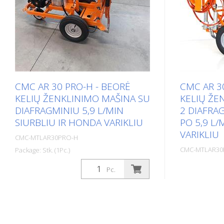
CMC AR 30 PRO-H - BEORĖ
CMC AR 3
KELIŲ ŽENKLINIMO MAŠINA SU
KELIŲ ŽE
DIAFRAGMINIU 5,9 L/MIN
2 DIAFRAG
SIURBLIU IR HONDA VARIKLIU
PO 5,9 L/
VARIKLIU
CMC-MTLAR30PRO-H
CMC-MTLAR30
Package: Stk. (1Pc.)
Package: Stk. (1
Paprastas, lengvas ir nesudėtingas
Pc.
rankinis kelių ženklinimo įrenginys,
2 spalvų rank
skirtas smulkiam ženklinimui
aparatas. Žym
profesionaliame ar savivaldybių
spalva arba ž
sektoriuje! Turi diafragminį siurblį.
atspalviais v