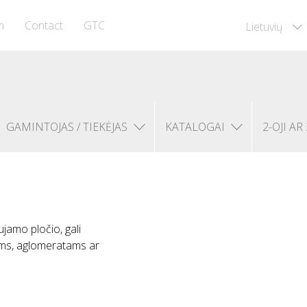
m
Contact
GTC
Lietuvių
GAMINTOJAS / TIEKĖJAS
KATALOGAI
2-OJI AR 
ujamo pločio, gali
ijoms, aglomeratams ar