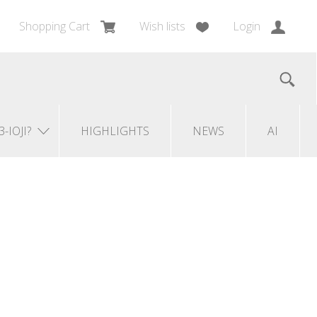
Shopping Cart
Wish lists
Login
3-IOJI?
HIGHLIGHTS
NEWS
AI