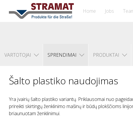
Home
Jobs
Tea
VARTOTOJAI
SPRENDIMAI
PRODUKTAI
Šalto plastiko naudojimas
Yra įvairių šalto plastiko variantų. Priklausomai nuo pageida
prireikti skirtingų ženklinimo mašinų ir būdų plokščioms lin
briaunuotam ženklinimui.