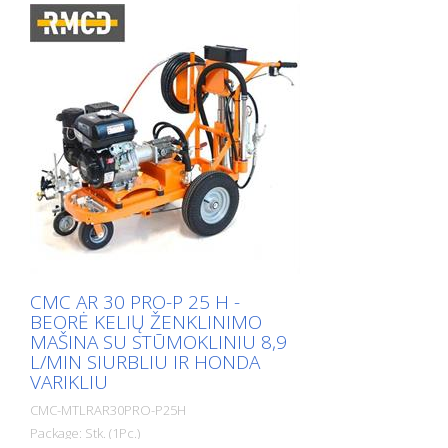
CMC AR 30 PRO-P 25 H -
BEORĖ KELIŲ ŽENKLINIMO
MAŠINA SU STŪMOKLINIU 8,9
L/MIN SIURBLIU IR HONDA
VARIKLIU
CMC-MTLRAR30PRO-P25H
Package: Stk. (1Pc.)