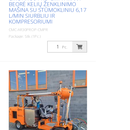
BEORĖ KELIŲ ŽENKLINIMO
MAŠINA SU STŪMOKLINIU 6,17
L/MIN SIURBLIU IR
KOMPRESORIUMI
CMC-AR30PROP-CMPR
Package: Stk. (1Pc.)
Profesionali kelių ženklinimo mašina,
Pc.
skirta mažiems ir vidutinio dydžio
darbams profesionaliame ar savivaldybių
sektoriuje! Turi stūmoklinį siurblį,
kompresorių ir unikalų RMCD - kelių
ženklinimo kontrolės įrenginį. Benzininis
variklis: - Variklis: Briggs & Stratton
Vanguard - Galingumas 6 AG -
Akumuliatoriui įkrauti skirtas kintamosios
srovės generatorius - Elektrinis ir rankinis
starteris - Pneumatinis beoris pistoletas
CMC P20 - Darbinė lemputė ir rotacinė
lemputė Kompresorius: - Kompresorius:
120 litrų per minutę - Pneumatiniam
pistoletų paleidimui Purkštukai: - su