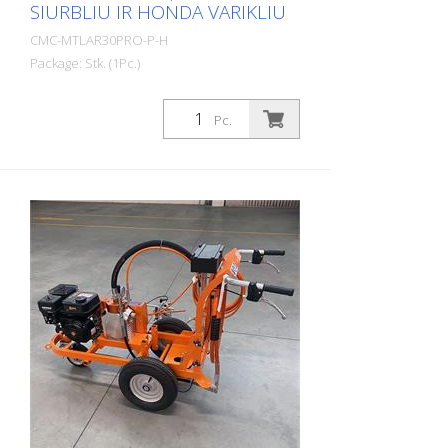
SIURBLIU IR HONDA VARIKLIU
CMC-MTLAR30PRO-P-H
Package: Stk. (1Pc.)
Paprastas, lengvas ir nesudėtingas
rankinis kelių ženklinimo įrenginys, skirtas
Pc.
nedideliems ženklinimams
profesionaliame ar savivaldybių
sektoriuje! Turi stūmoklinį siurblį.
Benzininis variklis: - Variklis: Honda -
Galingumas: 6 AG - Rankinis starteris
(Benzininį variklį galite greitai pakeisti
tinkamu elektriniu varikliu vos per kelias
minutes. (Žr. šiuos straipsnius) Rankiniu
būdu valdoma mašina: AR 30 Pro taip pat
galima komplektuoti su HMC arba HMC-C
- hidraulinės pavaros vežimėliu. (Žr.
tolesnius straipsnius) Stovėjimo stabdys
ant galinio rato Reguliuojamas priekinis
ratas, mažiems spinduliams žymėti. Jį
galima užblokuoti arba atrakinti darbo
metu ant vairo esančia svirtimi. Vairo