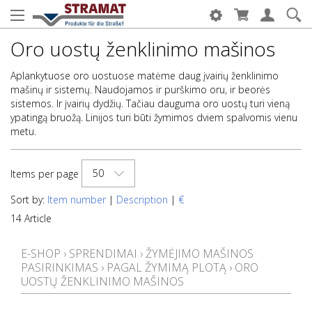
Oro uostų ženklinimo mašinos
Aplankytuose oro uostuose matėme daug įvairių ženklinimo
mašinų ir sistemų. Naudojamos ir purškimo oru, ir beorės
sistemos. Ir įvairių dydžių. Tačiau dauguma oro uostų turi vieną
ypatingą bruožą. Linijos turi būti žymimos dviem spalvomis vienu
metu.
50
Items per page
Sort by:
Item number
|
Description
|
€
14 Article
E-SHOP
›
SPRENDIMAI
›
ŽYMĖJIMO MAŠINOS
PASIRINKIMAS
›
PAGAL ŽYMIMĄ PLOTĄ
›
ORO
UOSTŲ ŽENKLINIMO MAŠINOS