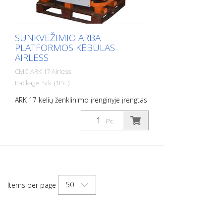
vienodą žymėjimo medžiagos sluoksnio
storį). - Leidžia valdyti iki 3 pistoletų (jei
mašina turi 3 pistoletus)
SUNKVEŽIMIO ARBA
PLATFORMOS KĖBULAS
AIRLESS
CMC-ARK 17 Airless
Package: Stk. (1Pc.)
ARK 17 kelių ženklinimo įrenginyje įrengtas
labai galingas stūmoklinis siurblys. Juo
galima ženklinti linijas, taip pat tokias
Pc.
vietas kaip apsauginiai takai, stotelių
juostos ar simboliai. Dėl kompaktiškų
matmenų kelio ženklinimo įrenginys telpa
bet kuriame sunkvežimyje, mažame
sunkvežimyje ar bortiniame sunkvežimyje.
Galima konfigūracija ir papildoma įranga:
50
Items per page
23 AG variklis su elektriniu starteriu (su
akumuliatoriumi). Kompresorius 827
l/min, WIWA beoris stūmoklinis siurblys -
16,5 l/min. Aukšto slėgio dažų filtras 2