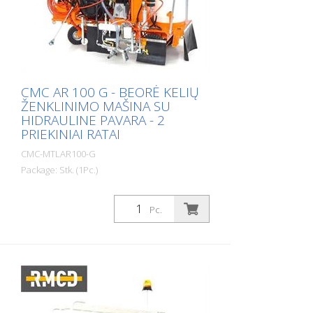
purškimui oru, beoriam purškimui, šaltam
plastikui 1:1, šaltam plastikui 98:2
CMC AR 100 G - BEORĖ KELIŲ
ŽENKLINIMO MAŠINA SU
HIDRAULINE PAVARA - 2
PRIEKINIAI RATAI
CMC-MTLAR100-G
Package: Stk. (1Pc.)
Savaeigė beorė kelių ženklinimo mašina
su hidrauline pavara. Idealiai tinka
Pc.
savivaldybėms ir miestams ar net
didesnėms automobilių stovėjimo
aikštelėms ženklinti. Mašinoje taip pat
galima įrengti purškiamo plastiko
sistemas. Du priekiniai ratai, vienas
vairuojamas galinis ratas. Benzininis
variklis: - Galingumas 16 AG - Elektrinis