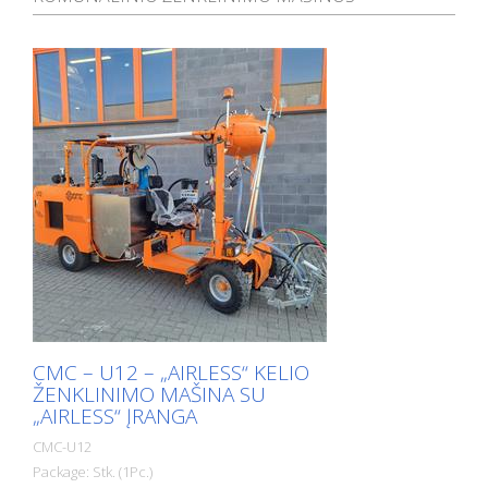
CMC – U12 – „AIRLESS“ KELIO
ŽENKLINIMO MAŠINA SU
„AIRLESS“ ĮRANGA
CMC-U12
Package: Stk. (1Pc.)