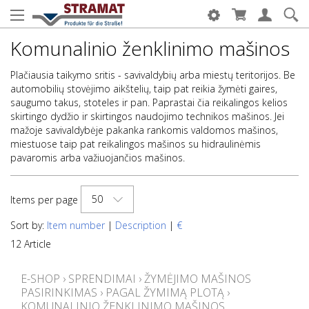
Komunalinio ženklinimo mašinos
Plačiausia taikymo sritis - savivaldybių arba miestų teritorijos. Be
automobilių stovėjimo aikštelių, taip pat reikia žymėti gaires,
saugumo takus, stoteles ir pan. Paprastai čia reikalingos kelios
skirtingo dydžio ir skirtingos naudojimo technikos mašinos. Jei
mažoje savivaldybėje pakanka rankomis valdomos mašinos,
miestuose taip pat reikalingos mašinos su hidraulinėmis
pavaromis arba važiuojančios mašinos.
50
Items per page
Sort by:
Item number
|
Description
|
€
12 Article
E-SHOP
›
SPRENDIMAI
›
ŽYMĖJIMO MAŠINOS
PASIRINKIMAS
›
PAGAL ŽYMIMĄ PLOTĄ
›
KOMUNALINIO ŽENKLINIMO MAŠINOS