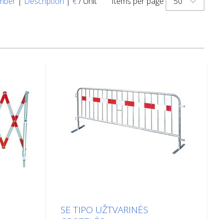
50
mber
|
Description
|
€
/ Unit
Items per page
SE TIPO UŽTVARINĖS