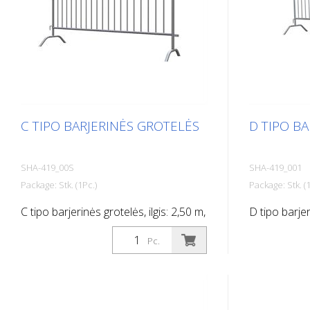
C TIPO BARJERINĖS GROTELĖS
D TIPO B
SHA-419_00S
SHA-419_001
Package: Stk. (1Pc.)
Package: Stk. (1
C tipo barjerinės grotelės, ilgis: 2,50 m,
D tipo barjer
19 strypų
juostos, ilgi
Pc.