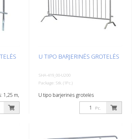
OTELĖS
U TIPO BARJERINĖS GROTELĖS
SHA-419_00-U200
Package: Stk. (1Pc.)
s: 1,25 m,
U tipo barjerinės grotelės
Pc.