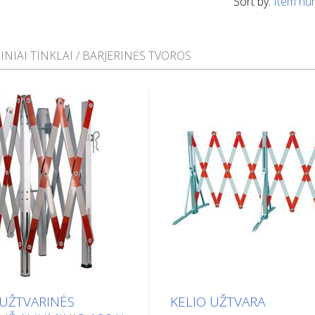
Sort by:
Item nu
INIAI TINKLAI / BARJERINĖS TVOROS
UŽTVARINĖS
KELIO UŽTVARA