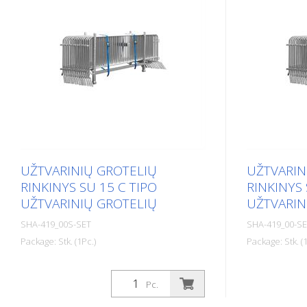
UŽTVARINIŲ GROTELIŲ
UŽTVARIN
RINKINYS SU 15 C TIPO
RINKINYS 
UŽTVARINIŲ GROTELIŲ
UŽTVARIN
SHA-419_00S-SET
SHA-419_00-S
Package: Stk. (1Pc.)
Package: Stk. (1
Užtvarinių grotelių rinkinys su 15 C tipo
Užtvarinių gr
užtvarinių grotelių
tipo užtvarin
Pc.