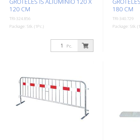
GROTELĖS IŠ ALIUMINIO 120 X
GROTELĖS 
120 CM
180 CM
TRI-324.856
TRI-340.729
Package: Stk. (1Pc.)
Package: Stk. (1
Triopan aliuminio šulinių užtvaros
Triopan aliu
idealiai tinka greitam ir matomam
idealiai tin
Pc.
šulinių ar panašių darbų užtvėrimui.
šulinių ar p
Naujieji šulinių užtvarų tinkleliai gali būti
Naujieji šulin
dviejų versijų ir su R2 plėvele. Dėl
dviejų versij
išbandytos žirklinio tinklo
išbandytos žir
technologijos Triopan šulinių užtvaras
technologijo
lengva tvarkyti, o transportuojant ir
lengva tvarky
sandėliuojant jos užima nedaug
sandėliuoja
vietos. Privalumai: - Idealiai tinka
vietos. Prival
šulinių darbams - Užima nedaug vietos
šulinių darb
sandėliuojant ir transportuojant -
sandėliuojan
Lengva tvarkyti. Su R2 šviesą
Lengva tvark
atspindinčia plėvele - Galimi du
atspindinčia 