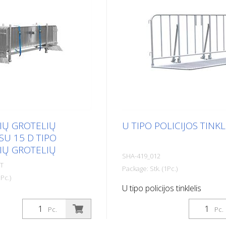
IŲ GROTELIŲ
U TIPO POLICIJOS TINKL
SU 15 D TIPO
IŲ GROTELIŲ
SHA-419_012
ET
Package: Stk. (1Pc.)
Pc.)
U tipo policijos tinklelis
otelių rinkinys su 15 D
ių grotelių
Pc.
Pc.