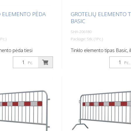
žiai (120 cm x 120 cm ir
0 cm)
O ELEMENTO PĖDA
GROTELIŲ ELEMENTO T
BASIC
SHA-206180
Pc.)
Package: Stk. (1Pc.)
emento pėda tiesi
Tinklo elemento tipas Basic, il
m
Pc.
Pc.