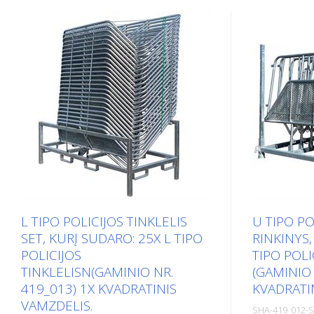
L TIPO POLICIJOS TINKLELIS
U TIPO PO
SET, KURĮ SUDARO: 25X L TIPO
RINKINYS,
POLICIJOS
TIPO POL
TINKLELISN(GAMINIO NR.
(GAMINIO 
419_013) 1X KVADRATINIS
KVADRATI
VAMZDELIS.
SHA-419_012-