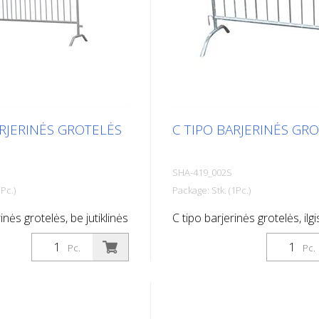
ARJERINĖS GROTELĖS
C TIPO BARJERINĖS GR
SHA-419_002S
Pc.)
Package: Stk. (1Pc.)
inės grotelės, be jutiklinės
C tipo barjerinės grotelės, ilgi
s: 2,00 m, 14 juostų
9 grotelės
Pc.
Pc.