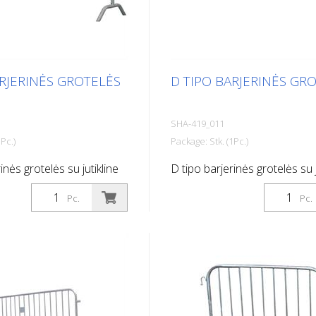
ARJERINĖS GROTELĖS
D TIPO BARJERINĖS GR
SHA-419_011
Pc.)
Package: Stk. (1Pc.)
inės grotelės su jutikline
D tipo barjerinės grotelės su j
 2,50 m, 18 grotelių
juosta, ilgis: 2,00 m, 14 juostų
Pc.
Pc.