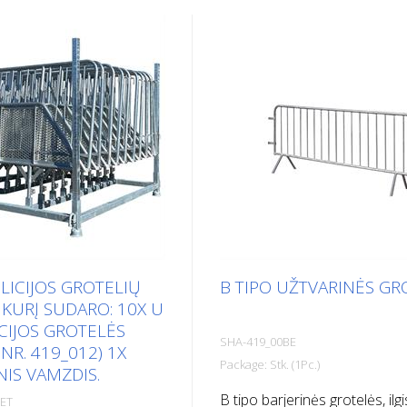
LICIJOS GROTELIŲ
B TIPO UŽTVARINĖS GR
 KURĮ SUDARO: 10X U
ICIJOS GROTELĖS
SHA-419_00BE
NR. 419_012) 1X
Package: Stk. (1Pc.)
NIS VAMZDIS.
B tipo barjerinės grotelės, ilgi
SET