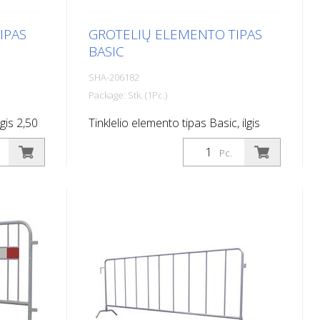
IPAS
GROTELIŲ ELEMENTO TIPAS
BASIC
SHA-206182
Package: Stk. (1Pc.)
gis 2,50
Tinklelio elemento tipas Basic, ilgis
2,00 m
Pc.