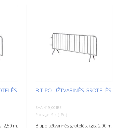
OTELĖS
B TIPO UŽTVARINĖS GROTELĖS
SHA-419_001BE
Package: Stk. (1Pc.)
s: 2,50 m,
B tipo užtvarinės grotelės, ilgis: 2,00 m,