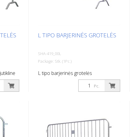
OTELĖS
L TIPO BARJERINĖS GROTELĖS
SHA-419_00L
Package: Stk. (1Pc.)
utikline
L tipo barjerinės grotelės
Pc.