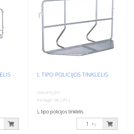
ELIS
L TIPO POLICIJOS TINKLELIS
SHA-419_013
Package: Stk. (1Pc.)
L tipo policijos tinklelis
Pc.