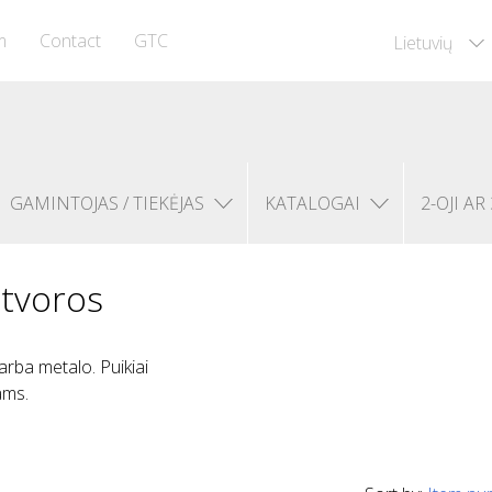
m
Contact
GTC
Lietuvių
GAMINTOJAS / TIEKĖJAS
KATALOGAI
2-OJI AR 
s tvoros
arba metalo. Puikiai
ams.