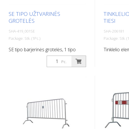
skirtingi dydžiai (120 cm x 120 cm ir
skirtingi dyd
120 cm x 180 cm)
120 cm x 18
SE TIPO UŽTVARINĖS
TINKLELI
GROTELĖS
TIESI
SHA-419_001SE
SHA-206181
Package: Stk. (1Pc.)
Package: Stk. (1
SE tipo barjerinės grotelės, 1 tipo
Tinklelio el
folija, ilgis: 2,00 m, 14 strypų, raudonos
Pc.
/ baltos spalvos