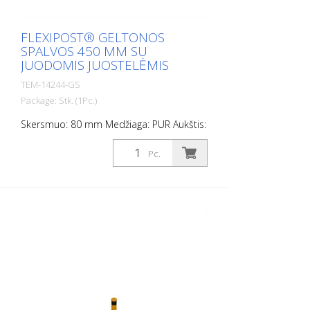
FLEXIPOST® GELTONOS
SPALVOS 450 MM SU
JUODOMIS JUOSTELĖMIS
TEM-14244-GS
Package: Stk. (1Pc.)
Skersmuo: 80 mm Medžiaga: PUR Aukštis:
450 mm Svoris: 0,93 kg spalva: geltona 3
juodos juostelės (be tvirtinimo
Pc.
medžiagos) Flexipost® yra savaime
pastatomas užtvarinis stulpas,
pagamintas iš itin tvirto poliuretano. Šie
stulpeliai yra elastingi kaip guma, kai į juos
atsitrenkiama arba jie apverčiami.