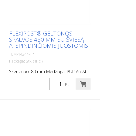
FLEXIPOST® GELTONOS
SPALVOS 450 MM SU ŠVIESĄ
ATSPINDINČIOMIS JUOSTOMIS
TEM-14244-FP
Package: Stk. (1Pc.)
Skersmuo: 80 mm Medžiaga: PUR Aukštis:
450 mm Svoris: 0,93 kg spalva: geltona 2
šviesą atspindinčios juostelės (be
Pc.
tvirtinimo medžiagos) Flexipost® yra
savaime pastatomas užtvarinis stulpas,
pagamintas iš itin tvirto poliuretano. Šie
stulpeliai yra elastingi kaip guma, kai į juos
atsitrenkiama arba jie apverčiami.