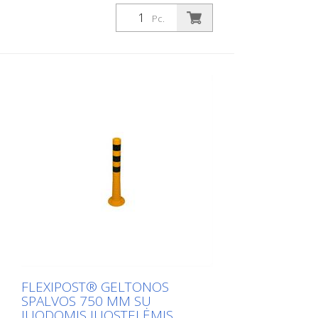
1 000 mm Svoris: 1,48 kg Spalva: geltona
4 šviesą atspindinčios juostelės (be
Pc.
tvirtinimo medžiagos) Flexipost® yra
savaime pastatomas užtvarinis stulpas,
pagamintas iš itin tvirto poliuretano. Šie
stulpeliai yra elastingi kaip guma, kai į juos
atsitrenkiama arba jie apverčiami.
FLEXIPOST® GELTONOS
SPALVOS 750 MM SU
JUODOMIS JUOSTELĖMIS