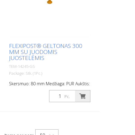
FLEXIPOST® GELTONAS 300
MM SU JUODOMIS
JUOSTELĖMIS
TEM-14245-GS
Package: Stk. (1Pc.)
Skersmuo: 80 mm Medžiaga: PUR Aukštis:
300 mm Svoris: 0,69 kg spalva: geltona 1
juoda juostelė (be tvirtinimo medžiagos)
Pc.
Flexipost® yra savaime pastatomas
užtvarinis stulpas, pagamintas iš itin tvirto
poliuretano. Šie stulpeliai yra elastingi
kaip guma, kai į juos atsitrenkiama arba
jie apverčiami.