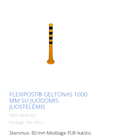
stulpeliai yra elastingi kaip guma, kai į juos
atsitrenkiama arba jie apverčiami.
FLEXIPOST® GELTONAS 1000
MM SU JUODOMIS
JUOSTELĖMIS
TEM-14241-GS
Package: Stk. (1Pc.)
Skersmuo: 80 mm Medžiaga: PUR Aukštis: