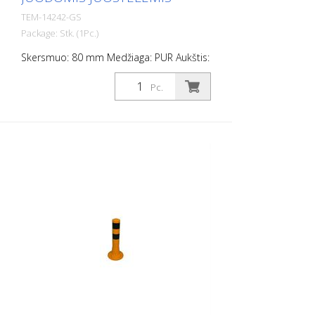
TEM-14242-GS
Package: Stk. (1Pc.)
Skersmuo: 80 mm Medžiaga: PUR Aukštis:
750 mm Svoris: 1,32 kg Spalva: geltona 3
juodos juostelės (be tvirtinimo
Pc.
medžiagos) Flexipost® yra savaime
pastatomas užtvarinis stulpas,
pagamintas iš itin tvirto poliuretano. Šie
stulpeliai yra elastingi kaip guma, kai į juos
atsitrenkiama arba jie apverčiami.