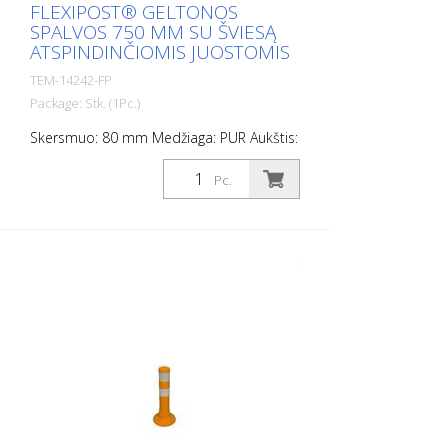
FLEXIPOST® GELTONOS
SPALVOS 750 MM SU ŠVIESĄ
ATSPINDINČIOMIS JUOSTOMIS
TEM-14242-FP
Package: Stk. (1Pc.)
Skersmuo: 80 mm Medžiaga: PUR Aukštis:
750 mm Svoris: 1,32 kg Spalva: geltona 3
šviesą atspindinčios juostelės (be
Pc.
tvirtinimo medžiagos) Flexipost® yra
savaime pastatomas užtvarinis stulpas,
pagamintas iš itin tvirto poliuretano. Šie
stulpeliai yra elastingi kaip guma, kai į juos
atsitrenkiama arba jie apverčiami.