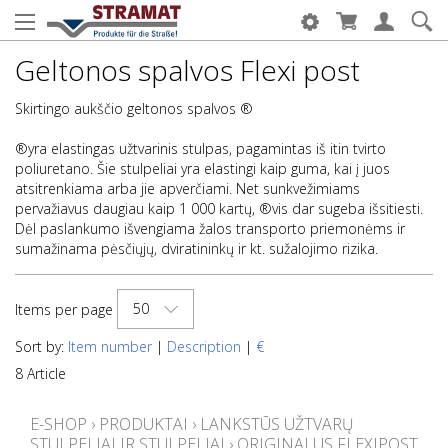
Geltonos spalvos Flexi post
Skirtingo aukščio geltonos spalvos ®
®yra elastingas užtvarinis stulpas, pagamintas iš itin tvirto
poliuretano. Šie stulpeliai yra elastingi kaip guma, kai į juos
atsitrenkiama arba jie apverčiami. Net sunkvežimiams
pervažiavus daugiau kaip 1 000 kartų, ®vis dar sugeba išsitiesti.
Dėl paslankumo išvengiama žalos transporto priemonėms ir
sumažinama pėsčiųjų, dviratininkų ir kt. sužalojimo rizika.
50
Items per page
Sort by:
Item number
|
Description
|
€
8 Article
E-SHOP
›
PRODUKTAI
›
LANKSTŪS UŽTVARŲ
STULPELIAI IR STULPELIAI
›
ORIGINALUS FLEXIPOST