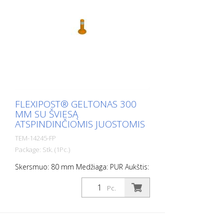
FLEXIPOST® GELTONAS 300
MM SU ŠVIESĄ
ATSPINDINČIOMIS JUOSTOMIS
TEM-14245-FP
Package: Stk. (1Pc.)
Skersmuo: 80 mm Medžiaga: PUR Aukštis:
300 mm Svoris: 0,69 kg spalva: geltona 1
šviesą atspindinti juostelė (be tvirtinimo
Pc.
medžiagos) Flexipost® yra savaime
pastatomas užtvarinis stulpas,
pagamintas iš itin tvirto poliuretano. Šie