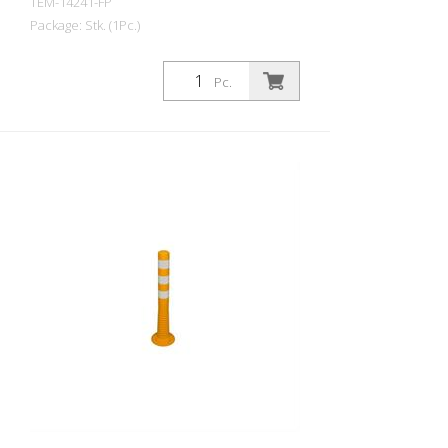
TEM-14241-FP
Package: Stk. (1Pc.)
Skersmuo: 80 mm Medžiaga: PUR Aukštis:
1 000 mm Svoris: 1,48 kg Spalva: geltona
Pc.
4 šviesą atspindinčios juostelės (be
tvirtinimo medžiagos) Flexipost® yra
savaime pastatomas užtvarinis stulpas,
pagamintas iš itin tvirto poliuretano. Šie
stulpeliai yra elastingi kaip guma, kai į juos
atsitrenkiama arba jie apverčiami.