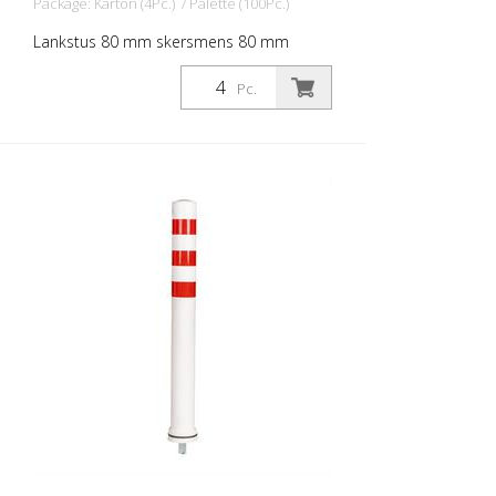
Package: Karton (4Pc.) / Palette (100Pc.)
Lankstus 80 mm skersmens 80 mm
skersmens stulpas, skirtas įvairiems
darbams. Su mėlynos spalvos folijos
Pc.
atšvaitais ir stiklo karoliukų atšvaitais.
Spalva: Balta Medžiaga: balta: Medžiaga:
plastikas Skersmuo: Balta: 80 mm
Tvirtinimo medžiaga: aliuminio įžeminimo
lizdas - PZ 1- įeina į komplektą Lanksčių
plastikinių stulpelių privalumai: - Elastiški,
todėl lengvai pasiekiami - Apsaugo nuo
transporto priemonės apgadinimo
susidūrimo atveju - Nereikia remontuoti
nei stulpelio, nei transporto priemonės -
Didina eismo saugumą - Padeda geriau
orientuotis kelių eisme ir automobilių
stovėjimo aikštelėse