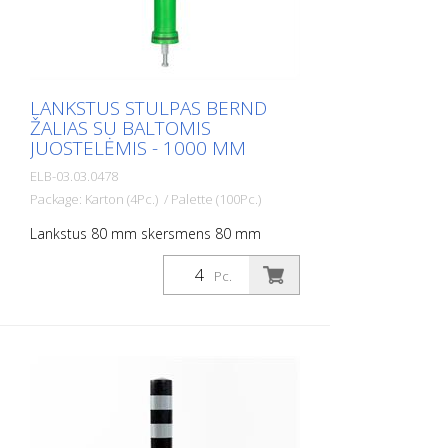
LANKSTUS STULPAS BERND
ŽALIAS SU BALTOMIS
JUOSTELĖMIS - 1000 MM
ELB-03.03.0478
Package: Karton (4Pc.) / Palette (100Pc.)
Lankstus 80 mm skersmens 80 mm
skersmens stulpas, skirtas įvairiems
darbams. Su baltos folijos atšvaitais ir
Pc.
stiklo rutuliukų atšvaitais. Spalva: Žalia
Medžiaga: žalia Plastikas Skersmuo: Žalios
spalvos, 80 mm. Tvirtinimo medžiaga:
aliuminio įžeminimo lizdas - PZ 1- įeina į
komplektą Lanksčių plastikinių stulpelių
privalumai: - Elastiški, todėl lengvai
pasiekiami - Apsaugo nuo transporto
priemonės apgadinimo susidūrimo atveju