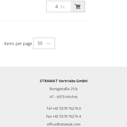
skersmens stulpas, skirtas įvairiems
darbams. Su baltos folijos atšvaitais ir
Pc.
stiklo rutuliukų atšvaitais. Spalva: Spalva:
juoda Medžiaga: juoda: Medžiaga:
plastikas Skersmuo: Vidinis skersmuo: 80
mm Tvirtinimo medžiaga: aliuminio
įžeminimo lizdas - PZ 1- įeina į komplektą
Lanksčių plastikinių stulpelių privalumai: -
50
Items per page
Elastiški, todėl lengvai pasiekiami -
Apsaugo nuo transporto priemonės
apgadinimo susidūrimo atveju - Nereikia
remontuoti nei stulpelio, nei transporto
priemonės - Didina eismo saugumą -
Padeda geriau orientuotis kelių eisme ir
automobilių stovėjimo aikštelėse
STRAMAT Vertriebs GmbH
Bonigstraße 25 b
AT - 6973 Höchst
Tel +43 5578 76276 0
Fax +43 5578 76276 4
office@stramat.com