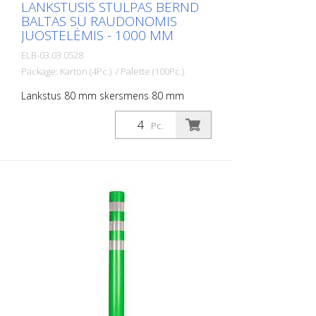
LANKSTUSIS STULPAS BERND
BALTAS SU RAUDONOMIS
JUOSTELĖMIS - 1000 MM
ELB-03.03.0528
Package: Karton (4Pc.) / Palette (100Pc.)
Lankstus 80 mm skersmens 80 mm
skersmens stulpas, skirtas įvairiems
darbams. Su raudonos folijos atšvaitais ir
Pc.
stiklo karoliukų atšvaitais. Spalva: Balta
Medžiaga: balta: Medžiaga: plastikas
Skersmuo: Balta: 80 mm Tvirtinimo
medžiaga: aliuminio įžeminimo lizdas - PZ
1- įeina į komplektą Lanksčių plastikinių
stulpelių privalumai: - Elastiški, todėl
lengvai pasiekiami - Apsaugo nuo
transporto priemonės apgadinimo
susidūrimo atveju - Nereikia remontuoti
nei stulpelio, nei transporto priemonės -
Didina eismo saugumą - Padeda geriau
orientuotis kelių eisme ir automobilių
stovėjimo aikštelėse