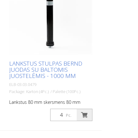
- Nereikia remontuoti nei stulpelio, nei
transporto priemonės - Didina eismo
saugumą - Padeda geriau orientuotis kelių
eisme ir automobilių stovėjimo aikštelėse
LANKSTUS STULPAS BERND
JUODAS SU BALTOMIS
JUOSTELĖMIS - 1000 MM
ELB-03.03.0479
Package: Karton (4Pc.) / Palette (100Pc.)
Lankstus 80 mm skersmens 80 mm
skersmens stulpas, skirtas įvairiems
darbams. Su baltos folijos atšvaitais ir
Pc.
stiklo rutuliukų atšvaitais. Spalva: Spalva:
juoda Medžiaga: juoda: Medžiaga:
plastikas Skersmuo: Vidinis skersmuo: 80