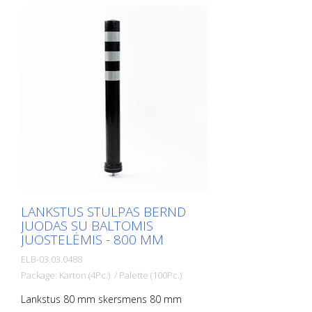
mm Tvirtinimo medžiaga: aliuminio
įžeminimo lizdas - PZ 1- įeina į komplektą
Lanksčių plastikinių stulpelių privalumai: -
Elastiški, todėl lengvai pasiekiami -
Apsaugo nuo transporto priemonės
apgadinimo susidūrimo atveju - Nereikia
remontuoti nei stulpelio, nei transporto
priemonės - Didina eismo saugumą -
Padeda geriau orientuotis kelių eisme ir
automobilių stovėjimo aikštelėse
LANKSTUS STULPAS BERND
JUODAS SU BALTOMIS
JUOSTELĖMIS - 800 MM
ELB-03.03.0488
Package: Karton (4Pc.) / Palette (100Pc.)
Lankstus 80 mm skersmens 80 mm