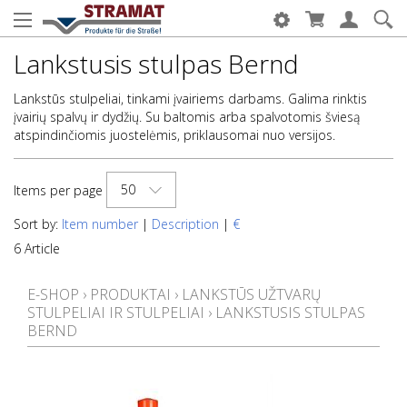
Lankstusis stulpas Bernd
Lankstūs stulpeliai, tinkami įvairiems darbams. Galima rinktis
įvairių spalvų ir dydžių. Su baltomis arba spalvotomis šviesą
atspindinčiomis juostelėmis, priklausomai nuo versijos.
50
Items per page
Sort by:
Item number
|
Description
|
€
6 Article
E-SHOP
›
PRODUKTAI
›
LANKSTŪS UŽTVARŲ
STULPELIAI IR STULPELIAI
›
LANKSTUSIS STULPAS
BERND