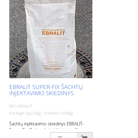
EBRALIT SUPER-FIX ŠACHTŲ
INJEKTAVIMO SKIEDINYS
BEC-EBRALIT
Package: kg (25kg) / Palette (1000kg)
Šachtų injektavimo skiedinys EBRALIT-
Super-Fix Optimali statybinė medžiaga
šulinių pagrindams. Optimalios apdirbimo