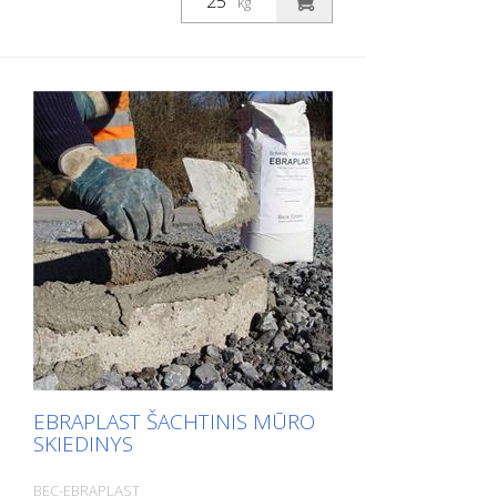
kg
sąlygos dėl visada šviežiai pagaminto
produkto. Naudojant labai skystą,
nesitraukiantį, greitai kietėjantį ir stipriai
veikiantį EBRALIT injektavimo skiedinį,
visiškai užpildomos siūlės po šachtų
rėmais. Itin greitas apkrovų laikymasis!
Patikrintas daugiau kaip 300 000 šulinių!
Ypatingos savybės: - Ypatybės: labai gerai
apkraunamas - idealios tekėjimo savybės
- nesitraukia - labai greitas kietėjimas -
vos per 5-8 minutes - pastovi kokybė
ištisus metus - Stipris gniuždant 20° C
temperatūroje apie 13 N/qmm po 0,5 val,
- apie 57 N/qmm po 7 dienų, apie 65
N/qmm po 28 dienų - supakuota į 25 kg
maišus
EBRAPLAST ŠACHTINIS MŪRO
SKIEDINYS
BEC-EBRAPLAST