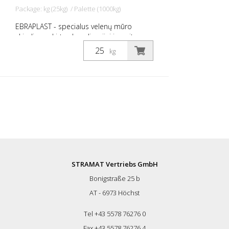
Package: kg (25kg) / Palette (1000kg)
EBRAPLAST - specialus velenų mūro
skiedinys, skirtas kanalizacijai ir greitam
remontui paruoštas naudoti sausas
kg
mišinys, 0-2 grūdelių dydžio, trumpas
darbo laikas ypatingos savybės: -
Nesitraukiantis, atsparus šalčiui,
nuledinimo druskoms ir sulfatams,
atitinka ÖNorm. - nepralaidus vandeniui -
labai greitai pakraunamas per labai
trumpą laiką
STRAMAT Vertriebs GmbH
Bonigstraße 25 b
AT - 6973 Höchst
Tel +43 5578 76276 0
Fax +43 5578 76276 4