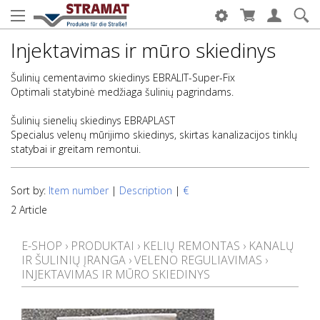
Injektavimas ir mūro skiedinys
Šulinių cementavimo skiedinys EBRALIT-Super-Fix
Optimali statybinė medžiaga šulinių pagrindams.
Šulinių sienelių skiedinys EBRAPLAST
Specialus velenų mūrijimo skiedinys, skirtas kanalizacijos tinklų
statybai ir greitam remontui.
Sort by:
Item number
|
Description
|
€
2 Article
E-SHOP
›
PRODUKTAI
›
KELIŲ REMONTAS
›
KANALŲ
IR ŠULINIŲ ĮRANGA
›
VELENO REGULIAVIMAS
›
INJEKTAVIMAS IR MŪRO SKIEDINYS