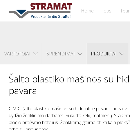
Home
Jobs
Tea
VARTOTOJAI
SPRENDIMAI
PRODUKTAI
Šalto plastiko mašinos su hid
pavara
C.M.C. šalto plastiko mašinos su hidrauline pavara - idealus
dydžio ženklinimo darbams. Sukurta kelių matmenų. Staklėms 
pločio braižymo batelius. Ženklinimą galima atlikti kaip plokšč
arba su briaunomis.