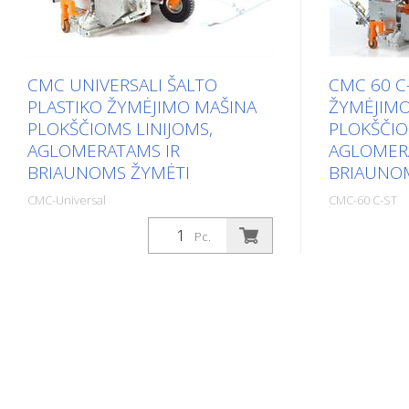
CMC UNIVERSALI ŠALTO
CMC 60 C
PLASTIKO ŽYMĖJIMO MAŠINA
ŽYMĖJIMO
PLOKŠČIOMS LINIJOMS,
PLOKŠČIO
AGLOMERATAMS IR
AGLOMER
BRIAUNOMS ŽYMĖTI
BRIAUNO
CMC-Universal
CMC-60 C-ST
Package: Stk. (1Pc.)
Package: Stk. (1
Pc.
Savaeigė šalto plastiko kelių
Savaeigė šalt
ženklinimo mašina. Itin našus
ženklinimo m
ženklinimo įrenginys, skirtas šaltam
šalto plastik
plastikiniam ženklinimui. Priklausomai
Priklausomai
nuo įrangos, galima kloti plokščias
ženklinti plo
linijas, aglomeratus (tekstūrinius
(tekstūrinį 
ženklus) arba briaunuotus ženklus.
ženklinimą. Be