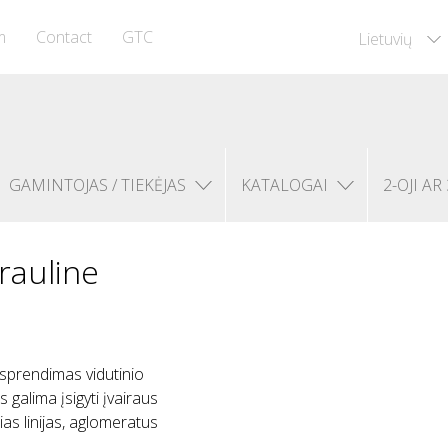
m
Contact
GTC
Lietuvių
GAMINTOJAS / TIEKĖJAS
KATALOGAI
2-OJI AR 
rauline
 sprendimas vidutinio
galima įsigyti įvairaus
ias linijas, aglomeratus