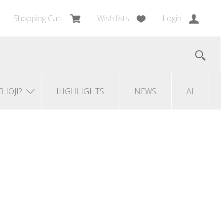
Shopping Cart
Wish lists
Login
3-IOJI?
HIGHLIGHTS
NEWS
AI