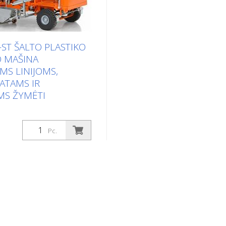
-ST ŠALTO PLASTIKO
 MAŠINA
MS LINIJOMS,
ATAMS IR
MS ŽYMĖTI
Pc.)
Pc.
o plastiko kelių
ašina. Labai produktyvi
inio ženklinimo mašina.
 nuo įrangos, galima
kščias linijas, aglomeratus
ženklinimą) arba briaunuotą
nzininis variklis: -