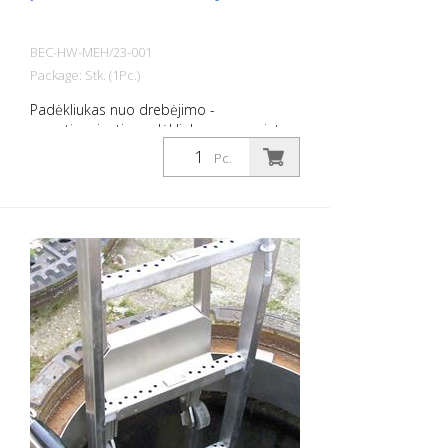
BEC-HW-MEH/23-001
Package: Stk. (1Pc.)
Padėkliukas nuo drebėjimo -
amortizuojantis padėkliukas, pagamintas
iš savaime kietėjančios pastos iš maišelio.
Pc.
Maišelio turinys: apie 440 g užtenka 1
šulinio dangčiui iki maždaug 70 cm
skersmens arba stačiakampio formos
dangčiui iki maždaug 200 cm sąlyčio
paviršiaus. Kartonas su 10 maišelių