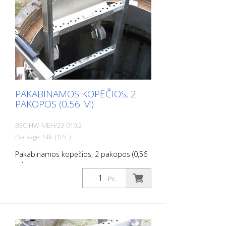
PAKABINAMOS KOPĖČIOS, 2
PAKOPOS (0,56 M)
BEC-HW-MEH/23-010.2
Package: Stk. (1Pc.)
Pakabinamos kopėčios, 2 pakopos (0,56
m)
Pc.