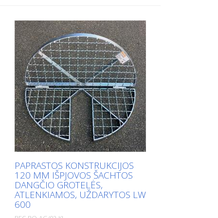
PAPRASTOS KONSTRUKCIJOS
120 MM IŠPJOVOS ŠACHTOS
DANGČIO GROTELĖS,
ATLENKIAMOS, UŽDARYTOS LW
600