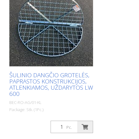
ŠULINIO DANGČIO GROTELĖS,
PAPRASTOS KONSTRUKCIJOS,
ATLENKIAMOS, UŽDARYTOS LW
600
BEC-RO-AG/01-KL
Package: Stk. (1Pc.)
Pc.