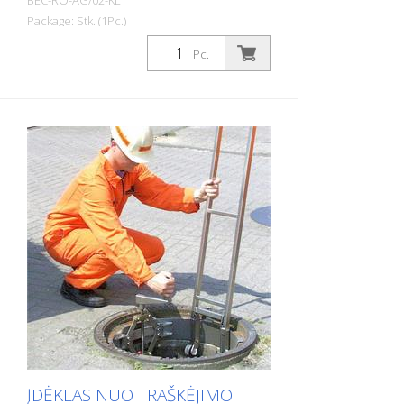
BEC-RO-AG/02-KL
Package: Stk. (1Pc.)
Skirta šulinių angoms ir kelių kanalizacijai
Pc.
tvirtinti atliekant apžiūros, renovacijos ir
praplovimo darbus. Dangčio grotelės,
paprastos konstrukcijos, su lankstais
centre, uždaros - skirtos šuliniams, kurių
laisvas plotis 600 mm. Išorinis skersmuo:
Vidinis skersmuo: 65,5 cm. Išpjova: Išorė:
120 mm
ĮDĖKLAS NUO TRAŠKĖJIMO