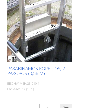
PAKABINAMOS KOPĖČIOS, 2
PAKOPOS (0,56 M)
BEC-HW-MEH/23-010.4
Package: Stk. (1Pc.)