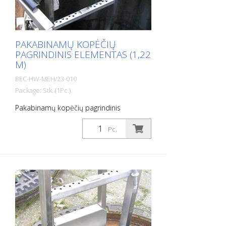
PAKABINAMŲ KOPĖČIŲ
PAGRINDINIS ELEMENTAS (1,22
M)
BEC-HW-MEH/23-010
Package: Stk. (1Pc.)
Pakabinamų kopėčių pagrindinis
elementas (1,22 m)
Pc.