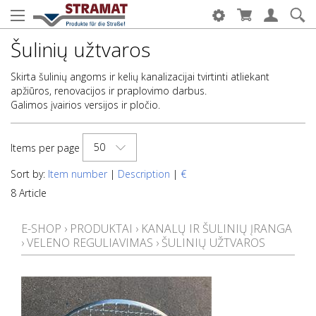
Šulinių užtvaros
Skirta šulinių angoms ir kelių kanalizacijai tvirtinti atliekant
apžiūros, renovacijos ir praplovimo darbus.
Galimos įvairios versijos ir pločio.
50
Items per page
Sort by:
Item number
|
Description
|
€
8 Article
E-SHOP
›
PRODUKTAI
›
KANALŲ IR ŠULINIŲ ĮRANGA
›
VELENO REGULIAVIMAS
›
ŠULINIŲ UŽTVAROS