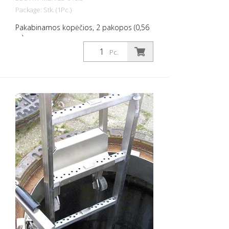
Package: Stk. (1Pc.)
Pakabinamos kopėčios, 2 pakopos (0,56
m)
Pc.