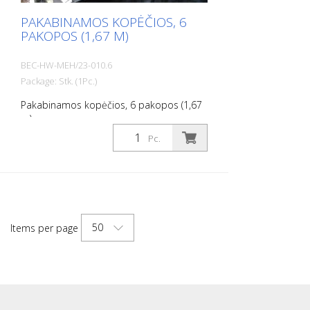
PAKABINAMOS KOPĖČIOS, 6
PAKOPOS (1,67 M)
BEC-HW-MEH/23-010.6
Package: Stk. (1Pc.)
Pakabinamos kopėčios, 6 pakopos (1,67
m)
Pc.
50
Items per page