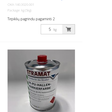
OKA-140.3020.001
Package: kg (5kg)
Tirpiklių pagrindu pagaminti 2
komponentų salės ženklinimo dažai
poliuretano pagrindu. Jei keliami
kg
aukščiausi mechaninio ir cheminio
atsparumo, didelio sukibimo ir mažo
jautrumo nešvarumams reikalavimai.
Idealūs salės ženklinimo dažai, kai reikia
didelio patvarumo veikiant didelėms
krautuvų ar panašių įrenginių apkrovoms.
Be to, ženklinimas ne taip greitai
užsiteršia, nes jo paviršius labai lygus.