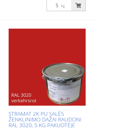
komponentų salės ženklinimo dažai
kg
poliuretano pagrindu. Jei keliami
aukščiausi mechaninio ir cheminio
atsparumo, didelio sukibimo ir mažo
jautrumo nešvarumams reikalavimai.
Idealūs salės ženklinimo dažai, kai reikia
didelio patvarumo veikiant didelėms
krautuvų ar panašių įrenginių apkrovoms.
Be to, ženklinimas ne taip greitai
užsiteršia, nes jo paviršius labai lygus.
STRAMAT 2K PU SALĖS
ŽENKLINIMO DAŽAI RAUDONI
RAL 3020, 5 KG PAKUOTĖJE