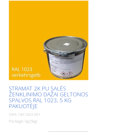
kelių ženklinimo dažai išoriniams ir
vidiniams paviršiams.
STRAMAT 2K PU SALĖS
ŽENKLINIMO DAŽAI GELTONOS
SPALVOS RAL 1023, 5 KG
PAKUOTĖJE
OKA-140.1023.001
Package: kg (5kg)
Tirpiklių pagrindu pagaminti 2