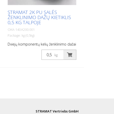
STRAMAT 2K PU SALĖS
ŽENKLINIMO DAŽŲ KIETIKLIS
0,5 KG TALPOJE
OKA-140.K200.001
Package: kg (0,5kg)
Dviejų komponentų kelių ženklinimo dažai
STRAMAT 2-K-TM/56 EP yra papildomai
modifikuoti epoksidine medžiaga, todėl
kg
yra atsparesni, geriau sukimba ir ilgiau
tarnauja. Jis ypač populiarus sunkiai
įveikiamose dirvose. Dažnai taip pat kartu
su bespalviu poliuretano glaistu. Idealūs
kelių ženklinimo dažai išoriniams ir
vidiniams paviršiams.
STRAMAT Vertriebs GmbH