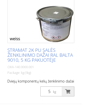
STRAMAT 2K PU SALĖS
ŽENKLINIMO DAŽAI RAL BALTA
9010, 5 KG PAKUOTĖJE
OKA-140.0000.001
Package: kg (5kg)
Dviejų komponentų kelių ženklinimo dažai
STRAMAT 2-K-TM/56 EP yra papildomai
modifikuoti epoksidine medžiaga, todėl
kg
yra atsparesni, geriau sukimba ir ilgiau
tarnauja. Jis ypač populiarus sunkiai
įveikiamose dirvose. Dažnai taip pat kartu
su bespalviu poliuretano glaistu. Idealūs