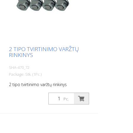
2 TIPO TVIRTINIMO VARŽTŲ
RINKINYS
SHA-470_72
Package: Stk. (1Pc.)
2 tipo tvirtinimo varžtų rinkinys
Pc.