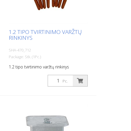
1.2 TIPO TVIRTINIMO VARŽTŲ
RINKINYS
SHA-470_712
Package: Stk. (1Pc.)
1.2 tipo tvirtinimo varžtų rinkinys
Pc.