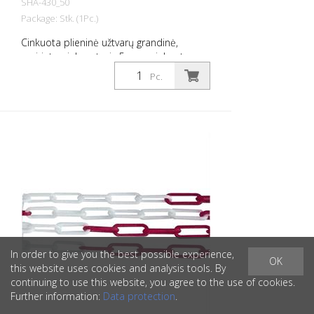
SHA-430_50
Package: Stk. (1Pc.)
Cinkuota plieninė užtvarų grandinė,
suvirinta, vielos storis 5 mm, cinkuota
Pc.
In order to give you the best possible experience,
OK
this website uses cookies and analysis tools. By
continuing to use this website, you agree to the use of cookies.
Further information:
Data protection
.