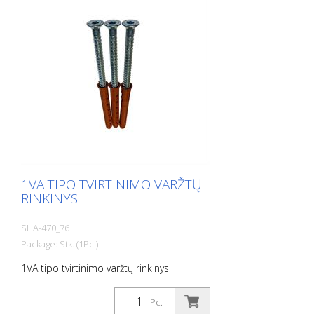
1VA TIPO TVIRTINIMO VARŽTŲ
RINKINYS
SHA-470_76
Package: Stk. (1Pc.)
1VA tipo tvirtinimo varžtų rinkinys
Pc.