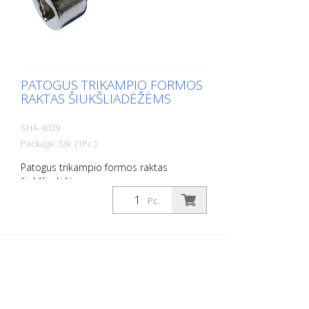
PATOGUS TRIKAMPIO FORMOS
RAKTAS ŠIUKŠLIADĖŽĖMS
SHA-4039
Package: Stk. (1Pc.)
Patogus trikampio formos raktas
šiukšliadėžėms
Pc.