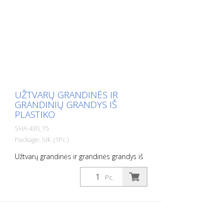
UŽTVARŲ GRANDINĖS IR
GRANDINIŲ GRANDYS IŠ
PLASTIKO
SHA-430_15
Package: Stk. (1Pc.)
Užtvarų grandinės ir grandinės grandys iš
plastiko, užtvarų grandinė, 8 mm storio,
raudona / balta, pakuotės vienetas 25 m
Pc.