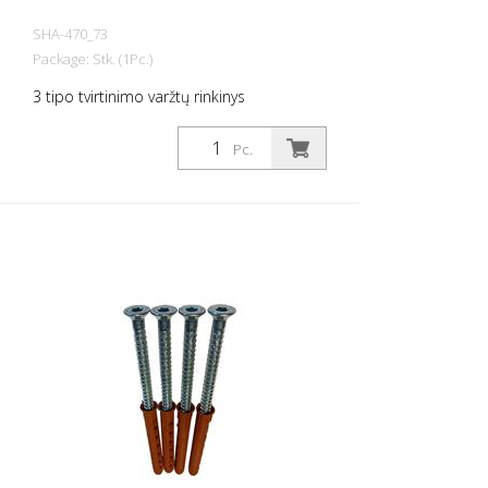
SHA-470_73
Package: Stk. (1Pc.)
3 tipo tvirtinimo varžtų rinkinys
Pc.