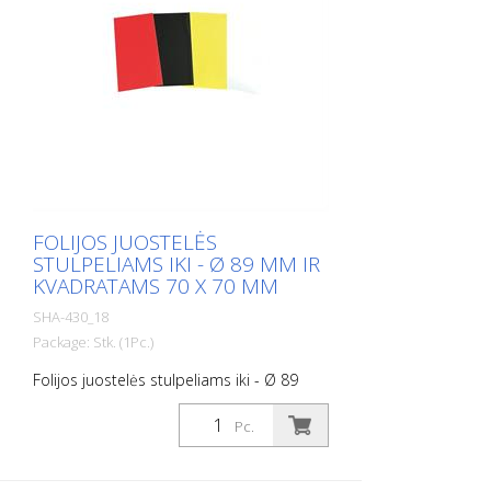
FOLIJOS JUOSTELĖS
STULPELIAMS IKI - Ø 89 MM IR
KVADRATAMS 70 X 70 MM
SHA-430_18
Package: Stk. (1Pc.)
Folijos juostelės stulpeliams iki - Ø 89
mm ir kvadratams 70 x 70 mm, raudonos
spalvos šviesą atspindinti RA1, A struktūra
Pc.