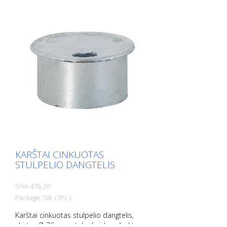
KARŠTAI CINKUOTAS
STULPELIO DANGTELIS
SHA-476_20
Package: Stk. (1Pc.)
Karštai cinkuotas stulpelio dangtelis,
skirtas Ø 76 mm stulpeliui, be užrakto,