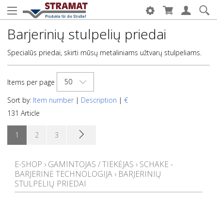
Barjerinių stulpelių priedai
Specialūs priedai, skirti mūsų metaliniams užtvarų stulpeliams.
50
Items per page
Sort by:
Item number
|
Description
|
€
131 Article
1
2
3
E-SHOP
›
GAMINTOJAS / TIEKĖJAS
›
SCHAKE -
BARJERINĖ TECHNOLOGIJA
›
BARJERINIŲ
STULPELIŲ PRIEDAI