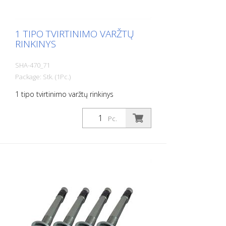
1 TIPO TVIRTINIMO VARŽTŲ
RINKINYS
SHA-470_71
Package: Stk. (1Pc.)
1 tipo tvirtinimo varžtų rinkinys
Pc.