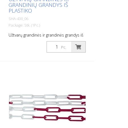
GRANDINIŲ GRANDYS IŠ
PLASTIKO
SHA-430_06
Package: Stk. (1Pc.)
Užtvarų grandinės ir grandinės grandys iš
plastiko, užtvarų grandinės, 6 mm storio,
geltonos / juodos spalvos, pakuotės
Pc.
vienetas 25 m