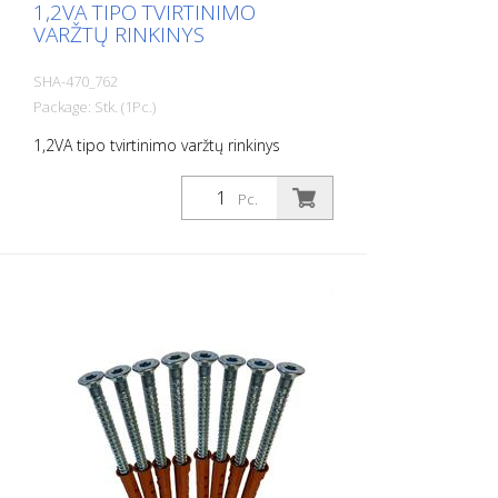
1,2VA TIPO TVIRTINIMO
VARŽTŲ RINKINYS
SHA-470_762
Package: Stk. (1Pc.)
1,2VA tipo tvirtinimo varžtų rinkinys
Pc.