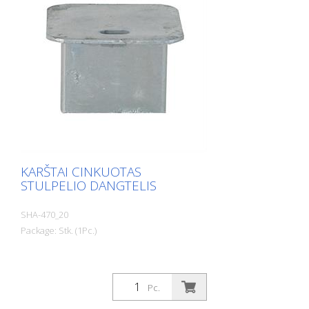
KARŠTAI CINKUOTAS
STULPELIO DANGTELIS
SHA-470_20
Package: Stk. (1Pc.)
Pc.