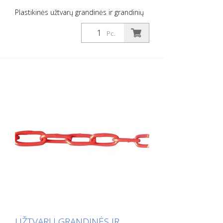
Plastikinės užtvarų grandinės ir grandinių
grandys, 6 mm storio užtvarų grandinės,
raudonos / baltos spalvos, pakuotės
Pc.
vienetas 25 m
UŽTVARŲ GRANDINĖS IR