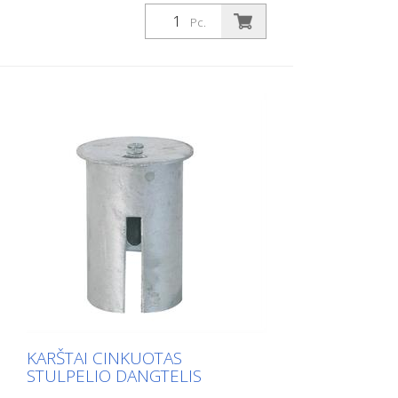
tinka įžeminimo lizdui, art. Nr. 476.10 ir
Pc.
476.40
KARŠTAI CINKUOTAS
STULPELIO DANGTELIS