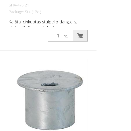
SHA-476_21
Package: Stk. (1Pc.)
Karštai cinkuotas stulpelio dangtelis,
skirtas Ø 76 mm stulpeliui, su spyruokliniu
užraktu, tinka įžeminimo lizdui, gaminio
Pc.
Nr. 476.40, atidaromas universaliu raktu,
gaminio Nr. 470.40