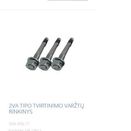
2VA TIPO TVIRTINIMO VARŽTŲ
RINKINYS
SHA-470_77
Package: Stk. (1Pc.)