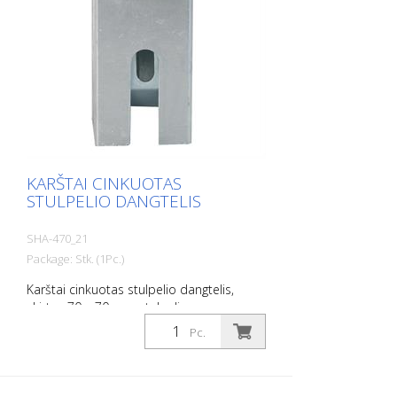
KARŠTAI CINKUOTAS
STULPELIO DANGTELIS
SHA-470_21
Package: Stk. (1Pc.)
Karštai cinkuotas stulpelio dangtelis,
skirtas 70 x 70 mm stulpeliams, su
spyruokliniu užraktu, tinka įžeminimo
Pc.
lizdui, gaminio Nr. 470.10, atidaromas
universaliu raktu, gaminio Nr. 470.40