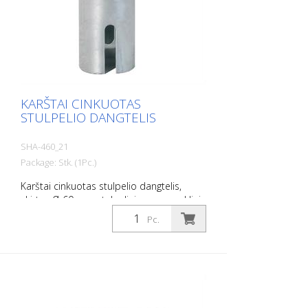
KARŠTAI CINKUOTAS
STULPELIO DANGTELIS
SHA-460_21
Package: Stk. (1Pc.)
Karštai cinkuotas stulpelio dangtelis,
skirtas Ø 60 mm stulpeliui, su spyruokliniu
užraktu, tinka įžeminimo lizdui, gaminio
Pc.
Nr. 460.40, atidaromas universaliu raktu,
gaminio Nr. 470.40