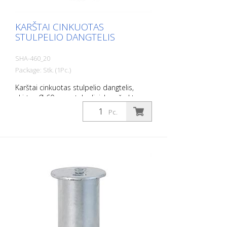
KARŠTAI CINKUOTAS
STULPELIO DANGTELIS
SHA-460_20
Package: Stk. (1Pc.)
Karštai cinkuotas stulpelio dangtelis,
skirtas Ø 60 mm stulpeliui, be užrakto,
tinka įžeminimo lizdui, art. Nr. 460.10,
Pc.
460.40 ir 460.60