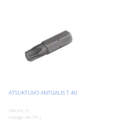
ATSUKTUVO ANTGALIS T 40
SHA-470_75
Package: Stk. (1Pc.)