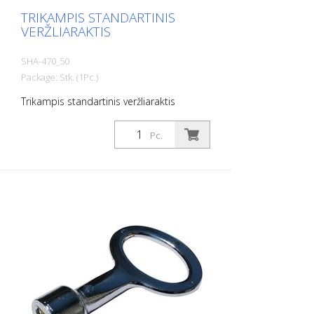
TRIKAMPIS STANDARTINIS
VERŽLIARAKTIS
SHA-470_50
Package: Stk. (1Pc.)
Trikampis standartinis veržliaraktis
Pc.