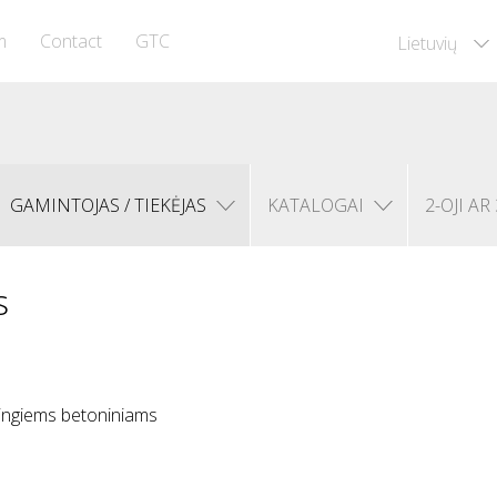
m
Contact
GTC
Lietuvių
GAMINTOJAS / TIEKĖJAS
KATALOGAI
2-OJI AR 
s
dėtingiems betoniniams