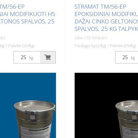
TM/56-EP
STRAMAT TM/56-EP
NIAI MODIFIKUOTI HS
EPOKSIDINIAI MODIFIK
LTONOS SPALVOS, 25
DAŽAI CINKO GELTONO
SPALVOS, 25 KG TALPY
001
OKA-115.1018.001
kg) / Palette (550kg)
Package: kg (25kg) / Palette (550kg)
nentų kelių ženklinimo
Dviejų komponentų kelių ženk
kg
kg
MAT 2-K-TM/56 EP yra
dažai STRAMAT 2-K-TM/56 E
odifikuoti epoksidine
pat yra modifikuoti epoksidin
dėl yra atsparesni, geriau
medžiagomis, todėl yra atspa
giau tarnauja. Jis ypač
geriau sukimba ir ilgiau tarnauj
unkiai įveikiamose
ypač populiarus naudoti ant 
nai taip pat kartu su
paviršių. Dažnai taip pat kart
liuretano glaistu. Idealūs
bespalviu poliuretaniniu herm
imo dažai išoriniams ir
Idealūs kelių ar gatvių ženkli
viršiams.
išoriniams ir vidiniams pavirš