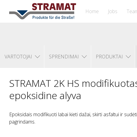
Home
Jobs
Tea
VARTOTOJAI
SPRENDIMAI
PRODUKTAI
STRAMAT 2K HS modifikuota
epoksidine alyva
Epoksidais modifikuoti labai kieti dažai, skirti asfaltui ir su
pagrindams.