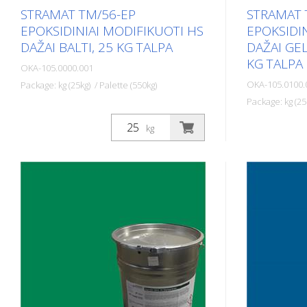
STRAMAT TM/56-EP
STRAMAT 
EPOKSIDINIAI MODIFIKUOTI HS
EPOKSIDI
DAŽAI BALTI, 25 KG TALPA
DAŽAI GE
KG TALPA
OKA-105.0000.001
OKA-105.0100.
Package: kg (25kg) / Palette (550kg)
Package: kg (25
Dviejų komponentų kelių ženklinimo
dažai STRAMAT 2-K-TM/56 EP yra
Dviejų kompo
kg
papildomai modifikuoti epoksidine
dažai STRA
medžiaga, todėl yra atsparesni, geriau
papildomai m
sukimba ir ilgiau tarnauja. Jis ypač
medžiaga, to
populiarus sunkiai įveikiamose
sukimba ir il
dirvose. Dažnai taip pat kartu su
populiarus s
bespalviu poliuretano glaistu. Idealūs
dirvose. Daž
kelių ženklinimo dažai išoriniams ir
bespalviu po
vidiniams paviršiams.
kelių ženklin
vidiniams pa