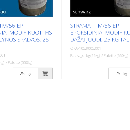
TM/56-EP
STRAMAT TM/56-EP
NIAI MODIFIKUOTI HS
EPOKSIDINIAI MODIFIK
LYNOS SPALVOS, 25
DAŽAI JUODI, 25 KG TA
OKA-105.9005.001
001
Package: kg (25kg) / Palette (550kg)
kg) / Palette (550kg)
Dviejų komponentų kelių ženk
nentų kelių ženklinimo
dažai STRAMAT 2-K-TM/56 E
kg
kg
MAT 2-K-TM/56 EP yra
papildomai modifikuoti epoks
odifikuoti epoksidine
medžiaga, kuri užtikrina dides
dėl yra atsparesni, geriau
atsparumą, geresnį sukibimą i
giau tarnauja. Jis ypač
patvarumą. Jis ypač populiaru
unkiai įveikiamose
įveikiamose dirvose. Dažnai t
nai taip pat kartu su
kartu su bespalviu poliuretano
liuretano glaistu. Idealūs
Idealūs kelių ženklinimo dažai
imo dažai išoriniams ir
išoriniams ir vidiniams pavirš