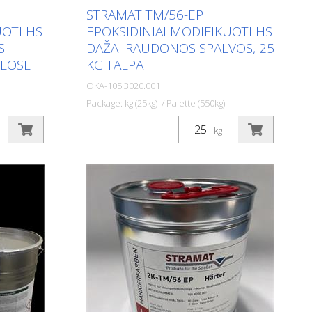
STRAMAT TM/56-EP
UOTI HS
EPOKSIDINIAI MODIFIKUOTI HS
S
DAŽAI RAUDONOS SPALVOS, 25
KLOSE
KG TALPA
OKA-105.3020.001
Package: kg (25kg) / Palette (550kg)
linimo
Dviejų komponentų kelių ženklinimo
kg
P taip
dažai STRAMAT 2-K-TM/56 EP yra
ėmis
papildomai modifikuoti epoksidine
resni,
medžiaga, todėl yra atsparesni, geriau
a. Jis
sukimba ir ilgiau tarnauja. Jis ypač
sudėtingų
populiarus sunkiai įveikiamose
u su
dirvose. Dažnai taip pat kartu su
etiku.
bespalviu poliuretano glaistu. Idealūs
nimo dažai
kelių ženklinimo dažai išoriniams ir
iams.
vidiniams paviršiams.