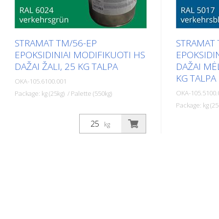
STRAMAT TM/56-EP
STRAMAT 
EPOKSIDINIAI MODIFIKUOTI HS
EPOKSIDI
DAŽAI ŽALI, 25 KG TALPA
DAŽAI MĖ
KG TALPA
OKA-105.6100.001
OKA-105.5100.
Package: kg (25kg) / Palette (550kg)
Package: kg (25
Dviejų komponentų kelių ženklinimo
dažai STRAMAT 2-K-TM/56 EP yra
Dviejų kompo
kg
papildomai modifikuoti epoksidine
dažai STRA
medžiaga, kuri užtikrina didesnį
papildomai m
atsparumą, geresnį sukibimą ir ilgesnį
medžiaga, to
patvarumą. Jis ypač populiarus
sukimba ir il
naudoti ant sudėtingų dirvožemių.
populiarus s
Dažnai taip pat kartu su bespalviu
dirvose. Daž
poliuretaniniu hermetiku. Idealūs kelių
bespalviu po
ženklinimo dažai išoriniams ir vidiniams
kelių ženklin