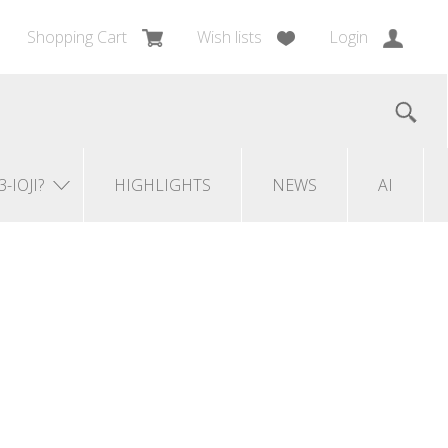
Shopping Cart
Wish lists
Login
3-IOJI?
HIGHLIGHTS
NEWS
AI