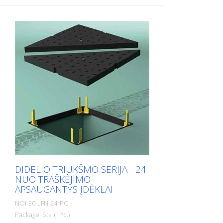
veikiamiems vidutinio ar didelio kasdienio
lengvųjų automobilių ir sunkvežimių eismo
intensyvumo, garso izoliacijai. Šiuo atveju
tarpas tarp rėmo ir dangčio bei dangčio
deformacija yra ryškesnė. Pakuotės
vienetas: Pakuotė: 6 vnt. Sienelės storis:
Sienelės storis: 3,0 mm Matmenys: 1,5
mm skersmens, 2,5 mm skersmens, 3,5
mm skersmens, 4,5 mm skersmens, 5,5
mm skersmens: Dydis: 20 x 60 x 160 mm
Spalva: juoda Juoda Medžiaga: juoda
Long-Life® Kietumas: 80 Sh, ilgaamžis,
ilgaamžis, ilgaamžis, ilgaamžis. Taikymo
sritis: C250 + D400 Tipinės taikymo sritys:
- Vidutinio ir intensyvaus eismo keliai
DIDELIO TRIUKŠMO SERIJA - 24
NUO TRAŠKĖJIMO
APSAUGANTYS ĮDĖKLAI
NOI-30-LFN-24rPC
Package: Stk. (1Pc.)