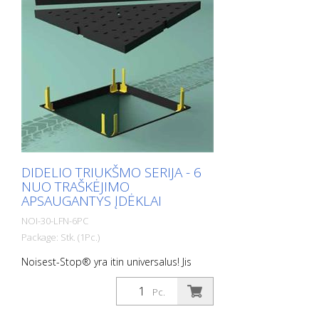
DIDELIO TRIUKŠMO SERIJA - 6
NUO TRAŠKĖJIMO
APSAUGANTYS ĮDĖKLAI
NOI-30-LFN-6PC
Package: Stk. (1Pc.)
Noisest-Stop® yra itin universalus! Jis
lengvai pritaikomas prie visų rinkoje
esančių šulinių dangčių. DIDŽIAUSIAS
Pc.
TRŪKUMAS - skirtas šulinių dangčiams,
įrengtiems miesto ir užmiesčio keliuose ir