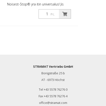
Noisest-Stop® yra itin universalus! Jis
lengvai pritaikomas prie visų rinkoje
esančių šulinių dangčių. DIDŽIAUSIAS
Pc.
TRŪKUMAS - skirtas šulinių dangčiams,
įrengtiems miesto ir užmiesčio keliuose ir
veikiamiems vidutinio ar didelio kasdienio
lengvųjų automobilių ir sunkvežimių eismo
intensyvumo, garso izoliacijai. Šiuo atveju
tarpas tarp rėmo ir dangčio bei dangčio
deformacija yra ryškesnė. Pakuotės
vienetas: Pakuotė: 24 vnt. Sienelės storis:
Storis: 3,0 mm Matmenys: 1,5 mm
skersmens, 2,5 mm skersmens, 3,5 mm
skersmens, 4,5 mm skersmens, 5,5 mm
STRAMAT Vertriebs GmbH
skersmens: Dydis: 20 x 60 x 160 mm
Bonigstraße 25 b
Spalva: juoda Juoda Medžiaga: juoda
Long-Life® Kietumas: 80 Sh, ilgaamžis,
AT - 6973 Höchst
ilgaamžis, ilgaamžis, ilgaamžis. Taikymo
sritis: C250 + D400 Tipinės taikymo sritys:
Tel +43 5578 76276 0
- Vidutinio ir intensyvaus eismo keliai
Fax +43 5578 76276 4
office@stramat.com