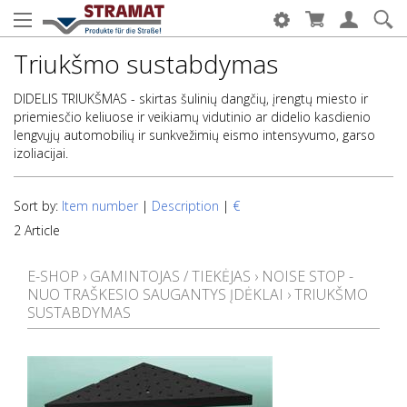
Triukšmo sustabdymas
DIDELIS TRIUKŠMAS - skirtas šulinių dangčių, įrengtų miesto ir
priemiesčio keliuose ir veikiamų vidutinio ar didelio kasdienio
lengvųjų automobilių ir sunkvežimių eismo intensyvumo, garso
izoliacijai.
Sort by:
Item number
|
Description
|
€
2 Article
E-SHOP
›
GAMINTOJAS / TIEKĖJAS
›
NOISE STOP -
NUO TRAŠKESIO SAUGANTYS ĮDĖKLAI
›
TRIUKŠMO
SUSTABDYMAS