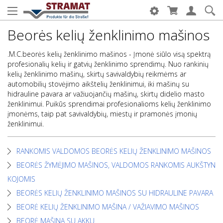
Beorės kelių ženklinimo mašinos
.M.C.beorės kelių ženklinimo mašinos - Įmonė siūlo visą spektrą
profesionalių kelių ir gatvių ženklinimo sprendimų. Nuo rankinių
kelių ženklinimo mašinų, skirtų savivaldybių reikmėms ar
automobilių stovėjimo aikštelių ženklinimui, iki mašinų su
hidrauline pavara ar važiuojančių mašinų, skirtų didelio masto
ženklinimui. Puikūs sprendimai profesionalioms kelių ženklinimo
įmonėms, taip pat savivaldybių, miestų ir pramonės įmonių
ženklinimui.
RANKOMIS VALDOMOS BEORĖS KELIŲ ŽENKLINIMO MAŠINOS
BEORĖS ŽYMĖJIMO MAŠINOS, VALDOMOS RANKOMIS AUKŠTYN
KOJOMIS
BEORĖS KELIŲ ŽENKLINIMO MAŠINOS SU HIDRAULINE PAVARA
BEORĖ KELIŲ ŽENKLINIMO MAŠINA / VAŽIAVIMO MAŠINOS
BEORĖ MAŠINA SU AKKU