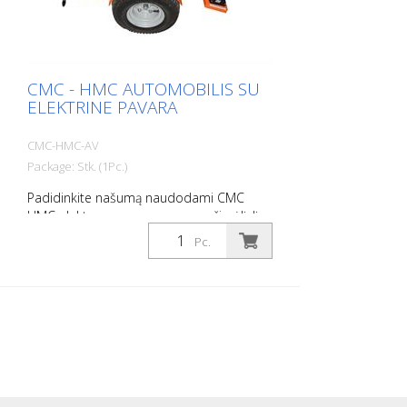
CMC - HMC AUTOMOBILIS SU
ELEKTRINE PAVARA
CMC-HMC-AV
Package: Stk. (1Pc.)
Padidinkite našumą naudodami CMC
HMC elektra varomą pavaros vežimėlį. Jį
galima prikabinti prie rankinės elektrinės
Pc.
kelių ženklinimo mašinos. Hidraulinė
pavara su: - Sukamuoju pedalu: valdomas
judėjimas pirmyn, atgal ir neutrali padėtis.
- Kintamo darbinio tūrio siurblys Įkrovimo
ciklai Darbo laikas apie 8 val. Įkrovimo
trukmė maždaug .8-10 val. 2 stovėjimo
stabdžiai ant ratų - Integruoti į hidrauliką
Autostop - kai vairuotojas atsistoja
Reguliuojamos padėties sėdynė