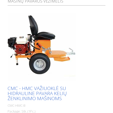
MAŠINŲ PAVAROS VEŽIMĖLIS
CMC - HMC VAŽIUOKLĖ SU
HIDRAULINE PAVARA KELIŲ
ŽENKLINIMO MAŠINOMS
CMC-HMC-B
Package: Stk. (1Pc.)