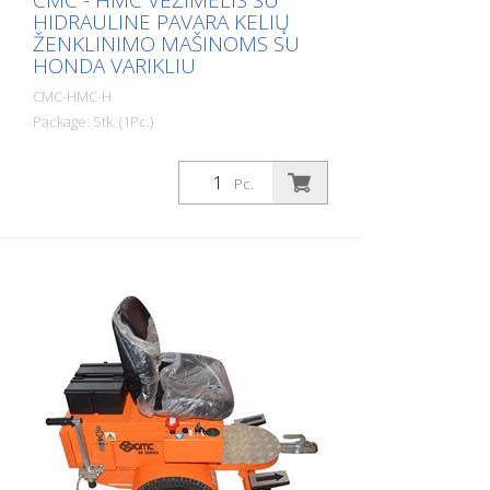
CMC - HMC VEŽIMĖLIS SU
HIDRAULINE PAVARA KELIŲ
ŽENKLINIMO MAŠINOMS SU
HONDA VARIKLIU
CMC-HMC-H
Package: Stk. (1Pc.)
Išplėskite savo našumą naudodami CMC
hidrauliškai varomą HMC vežimėlį. Jį
Pc.
galima montuoti už rankinio kelių
ženklinimo mašinos. Honda benzininis
variklis: - Galia 6 AG - Rankinis starteris 12
V akumuliatorius, 200 W generatoriaus
įkrovimo funkcija, žibintai Hidraulinė
pavara su: - 2 varikliai, tiesiogiai sujungti
su ratais - Valdymas sukamuoju pedalu:
valdoma pirmyn, atgal ir neutrali padėtis -
Siurblys su kintamu darbiniu tūriu 2
stovėjimo stabdžiai ant ratų - integruotas
į hidrauliką Automatinis stabdymas - kai
vairuotojas atsistoja Reguliuojamos
padėties sėdynė