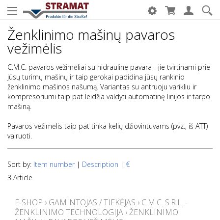
Ženklinimo mašinų pavaros
vežimėlis
C.M.C. pavaros vežimėliai su hidrauline pavara - jie tvirtinami prie
jūsų turimų mašinų ir taip gerokai padidina jūsų rankinio
ženklinimo mašinos našumą. Variantas su antruoju varikliu ir
kompresoriumi taip pat leidžia valdyti automatinę linijos ir tarpo
mašiną.
Pavaros vežimėlis taip pat tinka kelių džiovintuvams (pvz., iš ATT)
vairuoti.
Sort by:
Item number
|
Description
|
€
3 Article
E-SHOP
›
GAMINTOJAS / TIEKĖJAS
›
C.M.C. S.R.L. -
ŽENKLINIMO TECHNOLOGIJA
›
ŽENKLINIMO