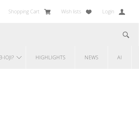
Shopping Cart
Wish lists
Login
3-IOJI?
HIGHLIGHTS
NEWS
AI