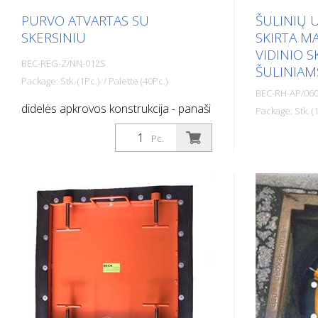
PURVO ATVARTAS SU
ŠULINIŲ 
SKERSINIU
SKIRTA M
VIDINIO 
BEC-REG-Z/NN-012S
ŠULINIAM
Package: Stk. (1Pc.) / Palette (40Pc.)
BEC-RH-AP/06
didelės apkrovos konstrukcija - panaši
Package: Stk. (1
į DIN 1221 karštai cinkuota
Šulinių užtv
Pc.
625 mm vidi
Apsaugo nuo 
įrankių ar ne
telefonų, ci
raktelių ir p