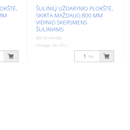
OKŠTĖ,
ŠULINIŲ UŽDARYMO PLOKŠTĖ,
 MM
SKIRTA MAŽDAUG 800 MM
VIDINIO SKERSMENS
ŠULINIAMS
BEC-RH-AP/080
Package: Stk. (1Pc.)
ta maždaug
Šulinių užtvarų plokštė, skirta maždaug
Pc.
iniams.
700 mm vidinio skersmens šuliniams.
ių,
Apsaugo nuo statybinių šiukšlių,
įrankių ar net akinių, mobiliųjų
lio
telefonų, cigarečių, automobilio
lizaciją.
raktelių ir pan. patekimo į kanalizaciją.