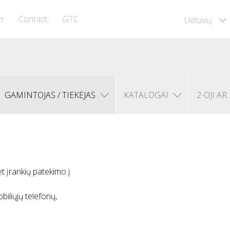
m
Contact
GTC
Lietuvių
GAMINTOJAS / TIEKĖJAS
KATALOGAI
2-OJI AR 
t įrankių patekimo į
biliųjų telefonų,