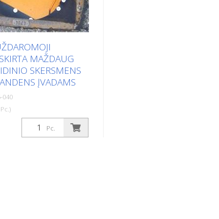
UŽDAROMOJI
 SKIRTA MAŽDAUG
IDINIO SKERSMENS
VANDENS ĮVADAMS
-040
Pc.)
ekų šulinių užtvarinė
Pc.
irta maždaug 350 mm
mens lietaus kanalizacijai.
statybinių šiukšlių,
t akinių, mobiliųjų
garečių, automobilio
an. patekimo į lataką.