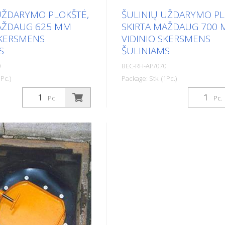
UŽDARYMO PLOKŠTĖ,
ŠULINIŲ UŽDARYMO PL
AŽDAUG 625 MM
SKIRTA MAŽDAUG 700
SKERSMENS
VIDINIO SKERSMENS
S
ŠULINIAMS
0
BEC-RH-AP/070
Pc.)
Package: Stk. (1Pc.)
arų plokštė, skirta maždaug
Šulinių užtvarų plokštė, skir
Pc.
Pc.
nio skersmens šuliniams.
700 mm vidinio skersmens šul
statybinių šiukšlių,
Apsaugo nuo statybinių šiukšl
t akinių, mobiliųjų
įrankių ar net akinių, mobiliųjų
garečių, automobilio
telefonų, cigarečių, automobi
an. patekimo į kanalizaciją.
raktelių ir pan. patekimo į kana