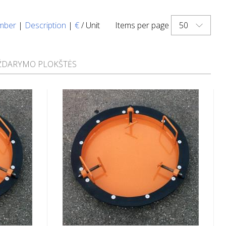
50
mber
|
Description
|
€
/ Unit
Items per page
UŽDARYMO PLOKŠTĖS