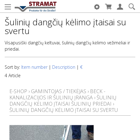
Šulinių dangčių kėlimo įtaisai su
svertu
Visapusiški dangčių keltuvai, šulinių dangčių kėlimo vežimėliai ir
priedai.
Sort by:
Item number
|
Description
|
€
4 Article
E-SHOP
›
GAMINTOJAS / TIEKĖJAS
›
BECK -
KANALIZACIJOS IR ŠULINIŲ ĮRANGA
›
ŠULINIŲ
DANGČIŲ KĖLIMO ĮTAISAI ŠULINIŲ PRIEDAI
›
ŠULINIŲ DANGČIŲ KĖLIMO ĮTAISAI SU SVERTU