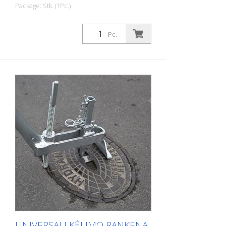
Package: Stk. (1Pc.)
Magnetinis dangčių pakėlėjas Twister su
dangteliu, skirtas šulinių dangčiams ir kelių
Pc.
įlajoms - Tik vienas magnetinis įrankis
visiems ketaus ir betono dangčiams. -
Atlaisvina uždarytus ir įstrigusius dangčius.
- Ergonomiškas ir lankstus. -
Nenaudojama išorinė energija. - Nereikia
valyti svirties angų. - Nereikia net svirties
skylių.
UNIVERSALI KĖLIMO RANKENA