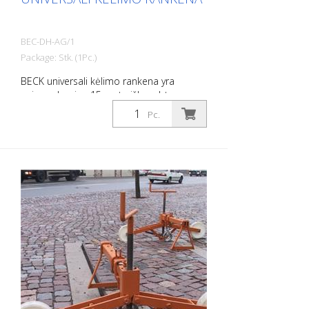
BEC-DH-AG/1
Package: Stk. (1Pc.)
BECK universali kėlimo rankena yra
universalus, jau 15 metų išbandytas
įrankis, skirtas visiems standartiniams
Pc.
dangčiams ir grotelėms pakelti ir įstatyti.
Su ja galima saugiai ir patikimai dirbti
prispaudžiant. Skirta visiems
standartiniams šulinių dangčiams,
hidrantams ir grotelėms: - Su srieginiu
veržliarakčiu - švelniai veikia jėga -
paprastas - lengvas - užima mažai vietos -
paprastas vieno žmogaus valdymas -
Saugumas atidarant šulinius Universalią
kėlimo rankeną galima naudoti įvairiais
būdais dėl pasukamų ir reguliuojamo
aukščio kablių. Uždėjus srieginį veržliaraktį
ant šulinio rėmo, galima jėga išlaužti
įstrigusius dangčius. Tinka: - tinka šulinių