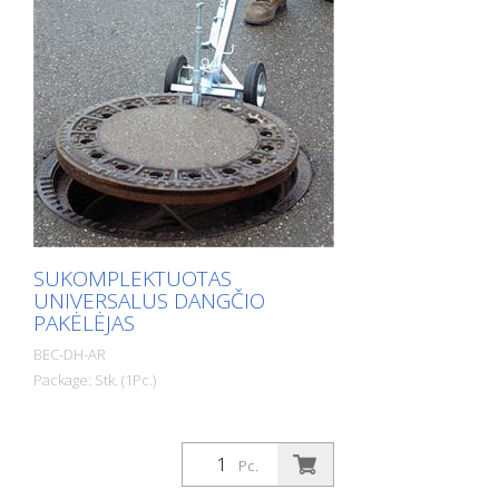
SUKOMPLEKTUOTAS
UNIVERSALUS DANGČIO
PAKĖLĖJAS
BEC-DH-AR
Package: Stk. (1Pc.)
Pc.