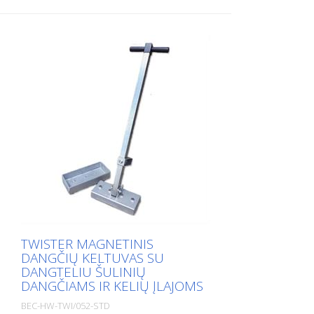
TWISTER MAGNETINIS
DANGČIŲ KELTUVAS SU
DANGTELIU ŠULINIŲ
DANGČIAMS IR KELIŲ ĮLAJOMS
BEC-HW-TWI/052-STD