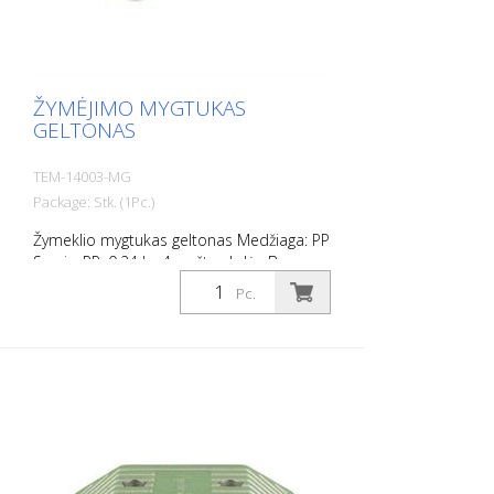
ŽYMĖJIMO MYGTUKAS
GELTONAS
TEM-14003-MG
Package: Stk. (1Pc.)
Žymeklio mygtukas geltonas Medžiaga: PP
Svoris: PP: 0,24 kg 4 varžtų skylės Be
tvirtinimo medžiagos Lengvam
Pc.
automobilių stovėjimo aikštelių ar
stovėjimo vietų atribojimui.