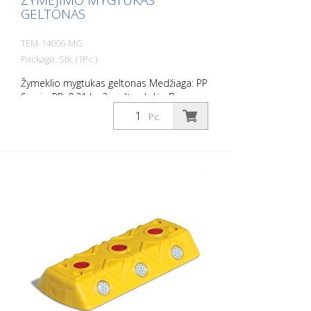
ŽYMĖJIMO MYGTUKAS
GELTONAS
TEM-14006-MG
Package: Stk. (1Pc.)
Žymeklio mygtukas geltonas Medžiaga: PP
Svoris: PP: 0,21 kg 2 varžtų skylės Be
tvirtinimo medžiagos Lengvam
Pc.
automobilių stovėjimo aikštelių ar
stovėjimo vietų atribojimui.