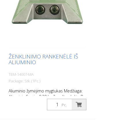
ŽENKLINIMO RANKENĖLĖ IŠ
ALIUMINIO
TEM-14007-MA
Package: Stk. (1Pc.)
Aliuminio žymėjimo mygtukas Medžiaga:
Aliuminis Svoris: 0,30 kg 2 varžtų skylės Be
tvirtinimo medžiagos Lengvam
Pc.
automobilių stovėjimo aikštelių ar
stovėjimo vietų atribojimui.