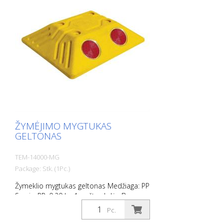
ŽYMĖJIMO MYGTUKAS
GELTONAS
TEM-14000-MG
Package: Stk. (1Pc.)
Žymeklio mygtukas geltonas Medžiaga: PP
Svoris: PP: 0,20 kg 4 varžtų skylės Be
tvirtinimo medžiagos Lengvam
Pc.
automobilių stovėjimo aikštelių ar