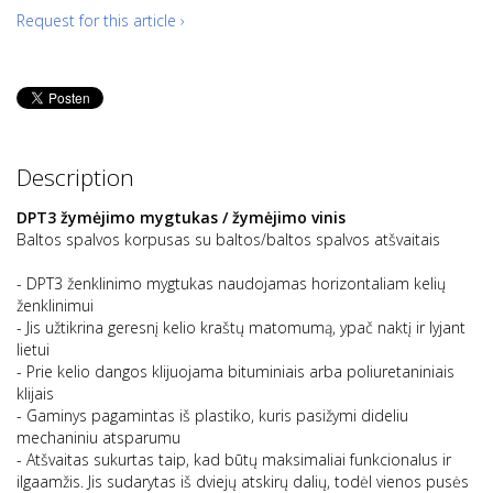
Request for this article ›
Description
DPT3 žymėjimo mygtukas / žymėjimo vinis
Baltos spalvos korpusas su baltos/baltos spalvos atšvaitais
- DPT3 ženklinimo mygtukas naudojamas horizontaliam kelių
ženklinimui
- Jis užtikrina geresnį kelio kraštų matomumą, ypač naktį ir lyjant
lietui
- Prie kelio dangos klijuojama bituminiais arba poliuretaniniais
klijais
- Gaminys pagamintas iš plastiko, kuris pasižymi dideliu
mechaniniu atsparumu
- Atšvaitas sukurtas taip, kad būtų maksimaliai funkcionalus ir
ilgaamžis. Jis sudarytas iš dviejų atskirų dalių, todėl vienos pusės