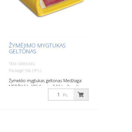
ŽYMĖJIMO MYGTUKAS
GELTONAS
TEM-14005-MG
Package: Stk. (1Pc.)
Žymeklio mygtukas geltonas Medžiaga:
MEDŽIAGA: ABS Svoris: 0,11 kg 2 varžtų
skylės Be tvirtinimo medžiagos Lengvam
Pc.
automobilių stovėjimo aikštelių ar
stovėjimo vietų atribojimui.