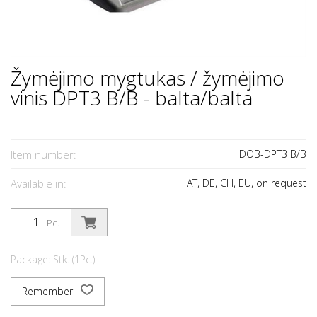
Žymėjimo mygtukas / žymėjimo
vinis DPT3 B/B - balta/balta
Item number:
DOB-DPT3 B/B
Available in:
AT, DE, CH, EU, on request
Pc.
Package: Stk. (1Pc.)
Remember