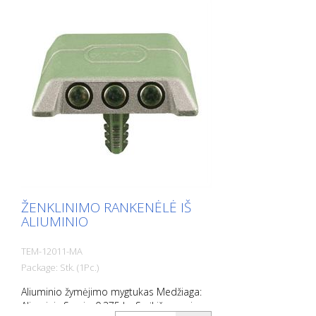
ŽENKLINIMO RANKENĖLĖ IŠ
ALIUMINIO
TEM-12011-MA
Package: Stk. (1Pc.)
Aliuminio žymėjimo mygtukas Medžiaga:
Aliuminis Svoris: 0,375 kg Su įkišamuoju