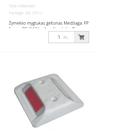
TEM-14004-MG
Package: Stk. (1Pc.)
Žymeklio mygtukas geltonas Medžiaga: PP
Svoris: PP: 0,12 kg 4 varžtų skylės Be
tvirtinimo medžiagos Lengvam
Pc.
automobilių stovėjimo aikštelių ar
stovėjimo vietų atribojimui.