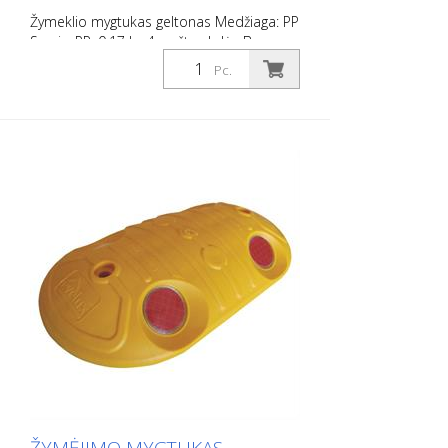
Žymeklio mygtukas geltonas Medžiaga: PP
Svoris: PP: 0,17 kg 4 varžtų skylės Be
tvirtinimo medžiagos Lengvam
Pc.
automobilių stovėjimo aikštelių ar
stovėjimo vietų atribojimui.