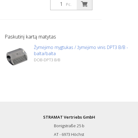
velenu ø 20 mm L 50 mm Lengvam
Pc.
automobilių stovėjimo aikštelių ar
stovėjimo vietų atribojimui.
Paskutinį kartą matytas
Žymėjimo mygtukas / žymėjimo vinis DPT3 B/B -
balta/balta
DOB-DPT3 B/B
STRAMAT Vertriebs GmbH
Bonigstraße 25 b
AT - 6973 Höchst