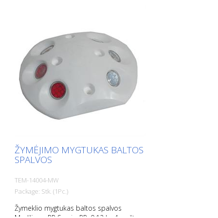
ŽYMĖJIMO MYGTUKAS BALTOS
SPALVOS
TEM-14004-MW
Package: Stk. (1Pc.)
Žymeklio mygtukas baltos spalvos
Medžiaga: PP Svoris: PP: 0,12 kg 4 varžtų