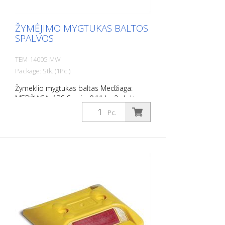
ŽYMĖJIMO MYGTUKAS BALTOS
SPALVOS
TEM-14005-MW
Package: Stk. (1Pc.)
Žymeklio mygtukas baltas Medžiaga:
MEDŽIAGA: ABS Svoris: 0,11 kg 2 skylės
varžtams Be tvirtinimo medžiagos
Pc.
Lengvam automobilių stovėjimo aikštelių
ar stovėjimo vietų atribojimui.