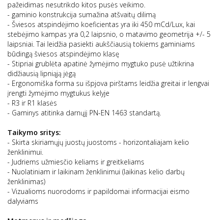
pažeidimas nesutrikdo kitos pusės veikimo.
- gaminio konstrukcija sumažina atšvaitų dilimą
- Šviesos atspindėjimo koeficientas yra iki 450 mCd/Lux, kai
stebėjimo kampas yra 0,2 laipsnio, o matavimo geometrija +/- 5
laipsniai. Tai leidžia pasiekti aukščiausią tokiems gaminiams
būdingą šviesos atspindėjimo klasę
- Stipriai grublėta apatinė žymėjimo mygtuko pusė užtikrina
didžiausią lipniąją jėgą
- Ergonomiška forma su išpjova pirštams leidžia greitai ir lengvai
įrengti žymėjimo mygtukus kelyje
- R3 ir R1 klasės
- Gaminys atitinka darnųjį PN-EN 1463 standartą.
Taikymo sritys:
- Skirta skiriamųjų juostų juostoms - horizontaliajam kelio
ženklinimui.
- Judriems užmiesčio keliams ir greitkeliams
- Nuolatiniam ir laikinam ženklinimui (laikinas kelio darbų
ženklinimas)
- Vizualioms nuorodoms ir papildomai informacijai eismo
dalyviams