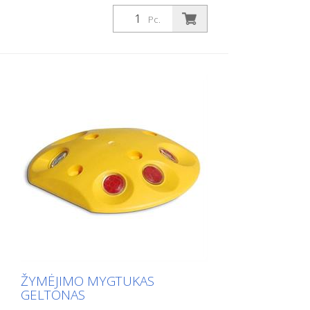
skylės Be tvirtinimo medžiagos Lengvam
Pc.
automobilių stovėjimo aikštelių ar
stovėjimo vietų atribojimui.
ŽYMĖJIMO MYGTUKAS
GELTONAS