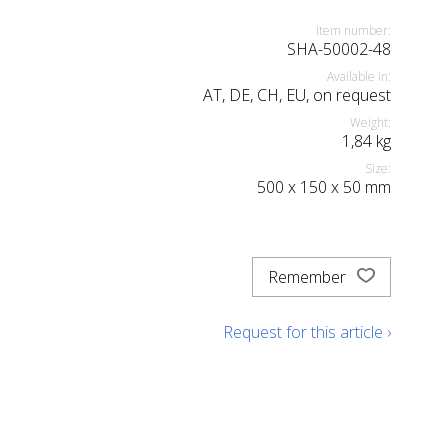
Item number:
SHA-50002-48
Available in:
AT, DE, CH, EU, on request
Weight:
1,84
kg
Size:
500
x
150
x
50
mm
Remember
Request for this article ›