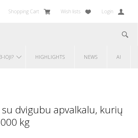
Shopping Cart
Wish lists
Login
3-IOJI?
HIGHLIGHTS
NEWS
AI
 su dvigubu apvalkalu, kurių
2000 kg