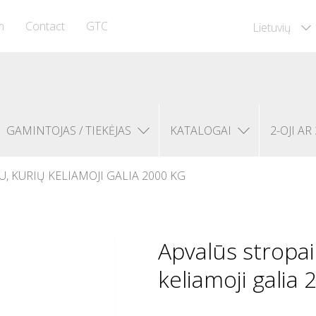
m
Contact
GTC
Lietuvių
GAMINTOJAS / TIEKĖJAS
KATALOGAI
2-OJI AR 
, KURIŲ KELIAMOJI GALIA 2000 KG
Apvalūs stropai
keliamoji galia 