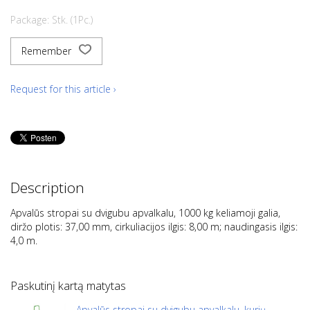
Package: Stk. (1Pc.)
Remember
Request for this article ›
Description
Apvalūs stropai su dvigubu apvalkalu, 1000 kg keliamoji galia,
diržo plotis: 37,00 mm, cirkuliacijos ilgis: 8,00 m; naudingasis ilgis:
4,0 m.
Paskutinį kartą matytas
Apvalūs stropai su dvigubu apvalkalu, kurių