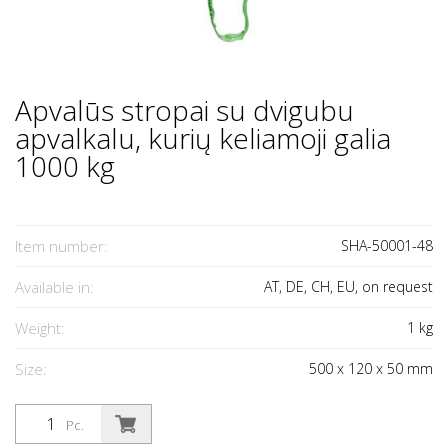
Apvalūs stropai su dvigubu
apvalkalu, kurių keliamoji galia
1000 kg
Item number:
SHA-50001-48
Available in:
AT, DE, CH, EU, on request
Weight:
1
kg
Size:
500
x
120
x
50
mm
Pc.