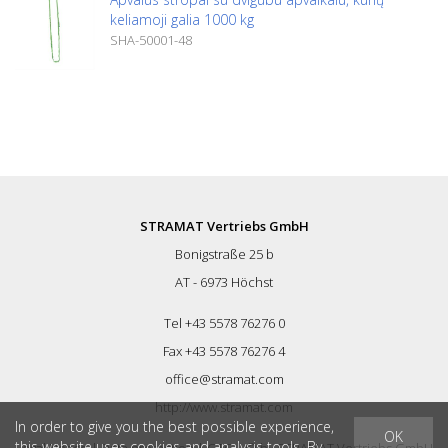
keliamoji galia 1000 kg
SHA-50001-48
STRAMAT Vertriebs GmbH
Bonigstraße 25 b
AT - 6973 Höchst
Tel +43 5578 76276 0
Fax +43 5578 76276 4
office@stramat.com
http://www.stramat.com
In order to give you the best possible experience,
OK
this website uses cookies and analysis tools. By