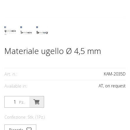
Materiale ugello Ø 4,5 mm
Art. n.:
KAM-2035D
Available in:
AT, on request
Pz.
Confezione: Stk. (1Pz.)