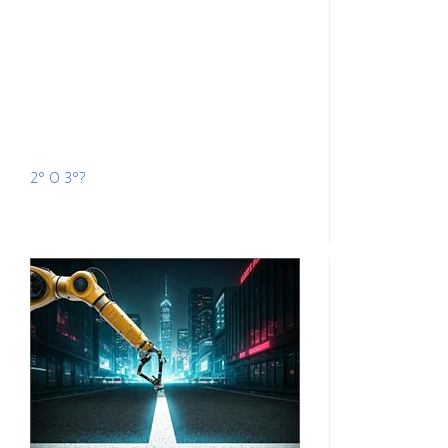
2° O 3°?